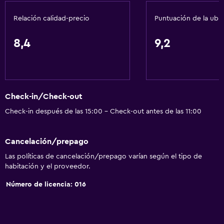
General
Relación calidad-precio
Puntuación de la ubi
Habitaciones familiares
Pantuflas
8,4
9,2
Vista a punto de interés
Teléfono
Alfombrado
Check-in/Check-out
Piso de mosaico/mármol
Check-in después de las 15:00 - Check-out antes de las 11:00
Vista a la ciudad
Espacio de almacenamiento
Cancelación/prepago
Las políticas de cancelación/prepago varían según el tipo de
Servicios y facilidades
habitación y el proveedor.
Centro de negocios
Número de licencia: 016
Servicio de despertador
Servicio de habitaciones