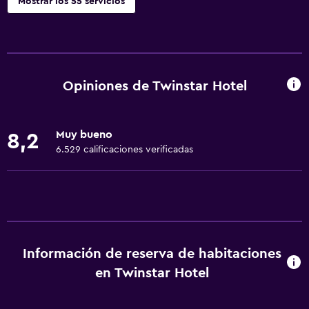
Mostrar los 55 servicios
Servicios básicos
Wifi gratis
Wifi disponible en todas las instalaciones
Opiniones de Twinstar Hotel
Internet
Ropa de cama
Muy bueno
8,2
Toallas
6.529 calificaciones verificadas
Extinguidor
Artículos de aseo gratis
Champú
Alarma de humo
Información de reserva de habitaciones
Aire acondicionado
en Twinstar Hotel
Papeleras