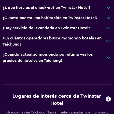
Tina de baño
¿A qué hora es el check-out en Twinstar Hotel?
Secador de pelo
¿Cuánto cuesta una habitación en Twinstar Hotel?
Aseo
¿Hay servicio de lavandería en Twinstar Hotel?
Papel higiénico
Baño privado
¿En cuántos operadores busca momondo hoteles en
Taichung?
Comedor
¿Cuándo actualizó momondo por última vez los
Tetera eléctrica
precios de hoteles en Taichung?
Restaurante
Tetera
Nevera
Lugares de interés cerca de Twinstar
Lavandería
Hotel
Lavandería
Atracciones en Taichung, Taiwán, seleccionadas por momondo