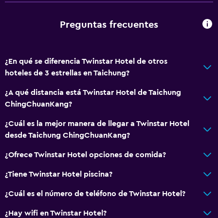
Acceso con llave
Acceso con tarjeta
Preguntas frecuentes
Botella de agua
Recepción 24 horas
¿En qué se diferencia Twinstar Hotel de otros
hoteles de 3 estrellas en Taichung?
Accesibilidad y adecuación
Unidad ubicada en la planta baja
¿A qué distancia está Twinstar Hotel de Taichung
ChingChuanKang?
Ascensor
Ascensor disponible
¿Cuál es la mejor manera de llegar a Twinstar Hotel
desde Taichung ChingChuanKang?
Para no fumadores
Almohada sin plumas
¿Ofrece Twinstar Hotel opciones de comida?
Plantas superiores accesibles por ascensor
¿Tiene Twinstar Hotel piscina?
¿Cuál es el número de teléfono de Twinstar Hotel?
Baño
Ducha
¿Hay wifi en Twinstar Hotel?