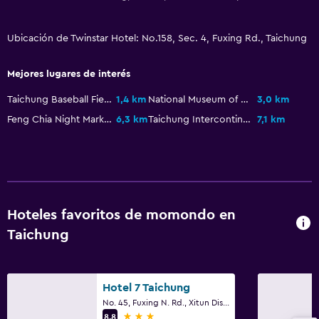
Servicio de planchado
Servicios de lavandería/tintorería
Ubicación de Twinstar Hotel: No.158, Sec. 4, Fuxing Rd., Taichung
Salud y seguridad
Mejores lugares de interés
Limpieza diaria
Taichung Baseball Field
1,4 km
National Museum of Natural Science
3,0 km
Cámaras CCTV en zonas comunes
Feng Chia Night Market
6,3 km
Taichung Intercontinental Baseball Stadium
7,1 km
Cámaras CCTV en el exterior
Estacionamiento y transporte
Estacionamiento gratuito
Hoteles favoritos de momondo en
Estacionamiento privado
Taichung
Sistema de entretenimiento
TV de pantalla plana
Hotel 7 Taichung
TV
No. 45, Fuxing N. Rd., Xitun Dist, Taichung
3 estrellas
8,8