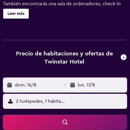
También encontrarás una sala de ordenadores, check-in
exprés y check-out exprés. Twinstar Hotel ofrece 104
Leer más
alojamientos con aire acondicionado, botella de agua
gratuita y zapatillas. Las camas están vestidas con edredón
de plumas. Se ofrece una televisión LCD de 32 pulgadas
con canales por satélite. Las habitaciones también
incluyen secador de pelo y cortinas opacas. Se ofrece
servicio de limpieza todos los días.
Precio de habitaciones y ofertas de
Twinstar Hotel
dom. 16/8
-
lun. 17/8
2 huéspedes, 1 habitación