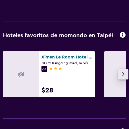
Hoteles favoritos de momondo en Taipéi
Ximen Le Room Hotel Kangding Taipei
NO.32 Kangding Road, Taipéi
3 estrellas
7,6
$28