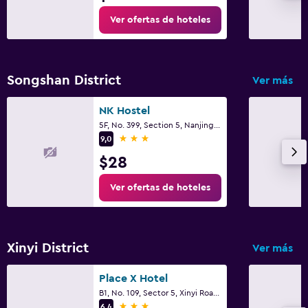
Ver ofertas de hoteles
Songshan District
Ver más
NK Hostel
5F, No. 399, Section 5, Nanjing East Road, Taipéi
3 estrellas
9,0
$28
Ver ofertas de hoteles
Xinyi District
Ver más
Place X Hotel
B1, No. 109, Sector 5, Xinyi Road, Taipéi
3 estrellas
6,4