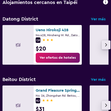
Alojamientos cercanos en Taipéi
Datong District
Ver más
Ueno Hirokoji 428
No.428, Minsheng W. Rd., Datong Dist., Taipéi
3 estrellas
7,8
$20
Ver ofertas de hoteles
Beitou District
Ver más
Grand Pleasure Spring Hotel
No. 26, Zhongshan Rd. Beitou, Taipei, Taipéi
3 estrellas
8,1
$31