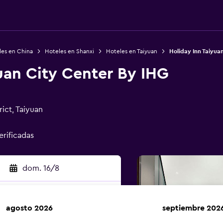
les en China
Hoteles en Shanxi
Hoteles en Taiyuan
Holiday Inn Taiyua
uan City Center By IHG
ict, Taiyuan
erificadas
dom. 16/8
agosto 2026
septiembre 202