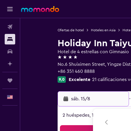
Vuelos
Ofertas de hotel
Hoteles en Asia
Hote
Alojamientos
Holiday Inn Taiy
Autos
Hotel de 4 estrellas con Gimnasio
4 estrellas
Planifica con IA
No.6 Shuiximen Street, Yingze Distr
+86 351 460 8888
Excelente
21 calificaciones v
9,0
Trips
Español
sáb. 15/8
-
2 huéspedes, 1 habitación