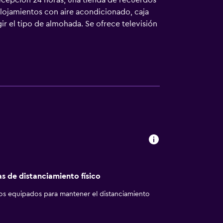
recepción 24 horas, una tienda de recuerdos
alojamientos con aire acondicionado, caja
ir el tipo de almohada. Se ofrece televisión
ntífrico. Se ofrece servicio de limpieza
as de distanciamiento físico
los equipados para mantener el distanciamiento