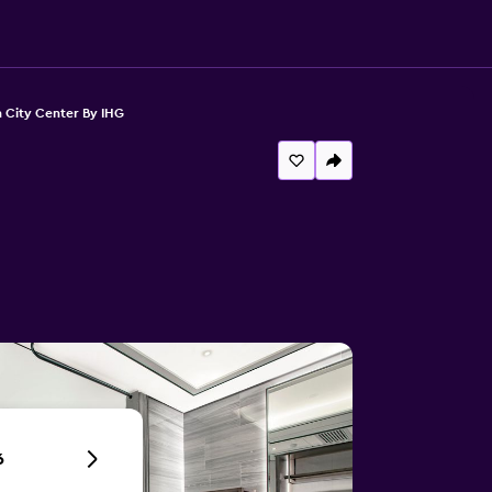
n City Center By IHG
6