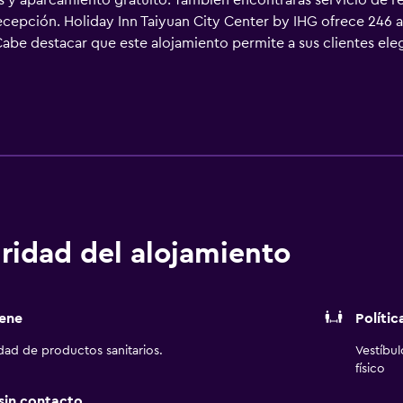
es y aparcamiento gratuito. También encontrarás servicio de 
recepción. Holiday Inn Taiyuan City Center by IHG ofrece 246 
 Cabe destacar que este alojamiento permite a sus clientes eleg
ados con bañera o ducha, zapatillas y cepillos de dientes y de
cio y esparcimiento en este hotel incluyen gimnasio.
ridad del alojamiento
ene
Polític
idad de productos sanitarios.
Vestíbu
físico
 sin contacto