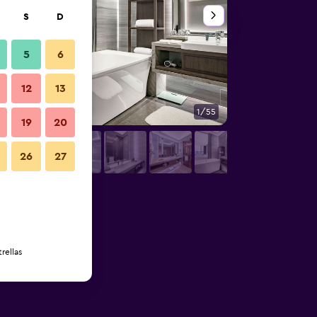
S
D
5
6
12
13
1/55
Baño
19
20
26
27
rellas