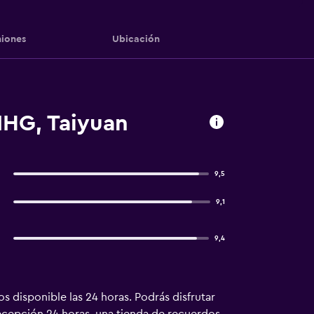
iones
Ubicación
IHG, Taiyuan
9,5
9,1
9,4
 disponible las 24 horas. Podrás disfrutar