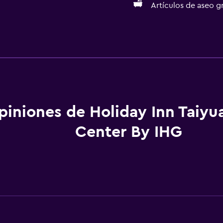
Artículos de aseo gr
Servicios básicos
Wifi gratis
Internet
Ropa de cama
Toallas
piniones de Holiday Inn Taiyu
Extinguidor
Center By IHG
Artículos de aseo gratis
a
Champú
Gel de ducha
Aire acondicionado
Pijamas
Papeleras