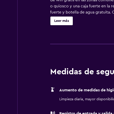
de wifi gratis en las zonas comun
o quiosco y una caja fuerte en la 
fuerte y botella de agua gratuita.
por satélite. Los baños están equip
Leer más
todos los días. Los servicios de o
Medidas de segu
Aumento de medidas de higi
Limpieza diaria, mayor disponibil
Registro de entrada y salida