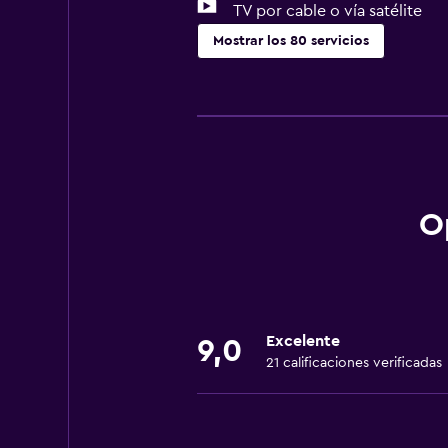
TV por cable o vía satélite
Mostrar los 80 servicios
Servicios y facilidades
Centro de negocios
Servicio de despertador
Servicio de conserjería
Caja fuerte
O
Instalaciones para reuniones
Servicio de habitaciones
Mostrador de información turístic
Excelente
Acceso con tarjeta
9,0
21 calificaciones verificadas
Check-out exprés
Botella de agua
Check-in/check-out privado