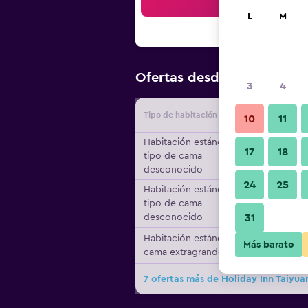
Bus
L
M
$53
Ofertas desde
/
Oferta má
3
4
Tipo de habitación
Proveedo
10
11
Habitación estándar,
17
18
tipo de cama
desconocido
24
25
Habitación estándar,
tipo de cama
desconocido
31
Habitación estándar, 1
Más barato
cama extragrande
7 ofertas más de Holiday Inn Taiyua