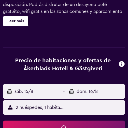
disposición. Podrás disfrutar de un desayuno bufé
gratuito, wifi gratis en las zonas comunes y aparcamiento
gratuito. Otras instalaciones incluyen un restaurante, un
Leer más
centro de bienestar y un bar o lounge. Åkerblads
Gästgiveri Hotell Spa ofrece 73 alojamientos con
albornoces y zapatillas. Cada alojamiento tiene un
mobiliario y decoración diferentes. Se ofrece una
televisión de pantalla plana con canales por cable. Este
hotel en Tällberg ofrece acceso a Internet wifi gratis. Los
Precio de habitaciones y ofertas de
servicios para las personas de negocios incluyen
Åkerblads Hotell & Gästgiveri
escritorio y teléfono. Se ofrece servicio de limpieza todos
los días y es posible solicitar tabla de planchar con
plancha. En el alojamiento hay piscina cubierta y piscina al
sáb. 15/8
-
dom. 16/8
aire libre. Otros servicios de ocio y esparcimiento
incluyen centro de bienestar y sauna. Se pueden practicar
las actividades de ocio y esparcimiento que se indican
2 huéspedes, 1 habitación
más abajo en las instalaciones o cerca del alojamiento (es
posible que se aplique un recargo).