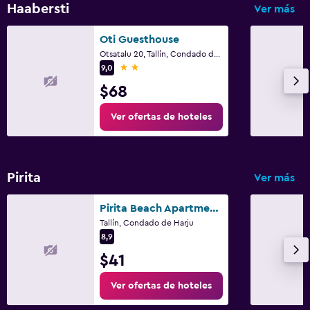
Haabersti
Ver más
Oti Guesthouse
Otsatalu 20, Tallín, Condado de Harju
2 estrellas
9,0
$68
Ver ofertas de hoteles
Pirita
Ver más
Pirita Beach Apartments & Spa
Tallín, Condado de Harju
8,9
$41
Ver ofertas de hoteles