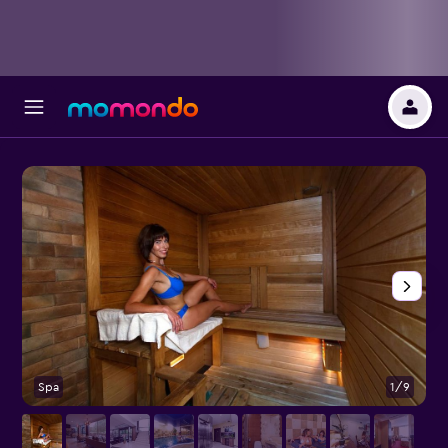
Spa
1/9