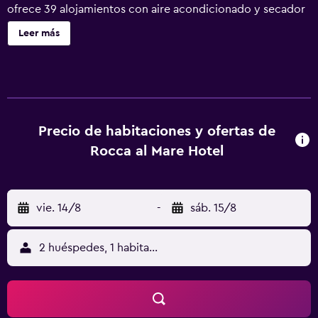
ofrece 39 alojamientos con aire acondicionado y secador
de pelo. Se ofrece una televisión LCD en todas las
Leer más
habitaciones. Los baños están equipados con ducha. Este
hotel en Tallín ofrece acceso a Internet wifi gratis. Se
ofrece servicio de limpieza cada semana y es posible
solicitar juegos de cama hipoalergénicos. Se ofrece
servicio de limpieza de forma limitada. Los servicios de
ocio y esparcimiento en este hotel incluyen una piscina
Precio de habitaciones y ofertas de
cubierta y sauna. No se permite la entrada a la piscina y al
Rocca al Mare Hotel
hidromasaje de niños menores de 12 años sin la
supervisión de un adulto.
vie. 14/8
-
sáb. 15/8
2 huéspedes, 1 habitación