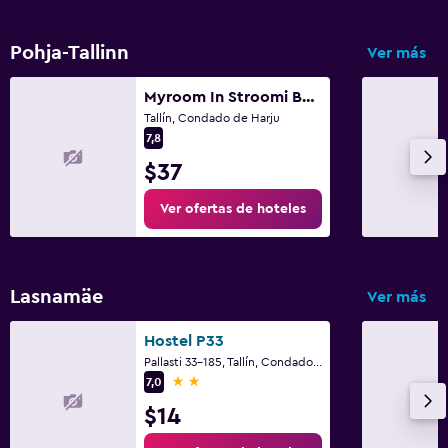
Pohja-Tallinn
Ver más
Myroom In Stroomi Beach Area
Tallín, Condado de Harju
7,8
$37
Ver ofertas de hoteles
Lasnamäe
Ver más
Hostel P33
Pallasti 33-185, Tallín, Condado de Harju
2 estrellas
7,0
$14