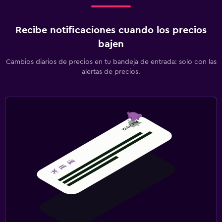
Estacionamiento privado
Servicio de traslado (cargo adicional)
Recibe notificaciones cuando los precios
bajen
Lavandería
Plancha y tabla de planchar
Cambios diarios de precios en tu bandeja de entrada: solo con las
alertas de precios.
Tendedero
Lavadora
Zona de trabajo
Uso de equipo informático disponible
Fax/fotocopiadora
Escritorio
Salud y seguridad
Cámaras CCTV en zonas comunes