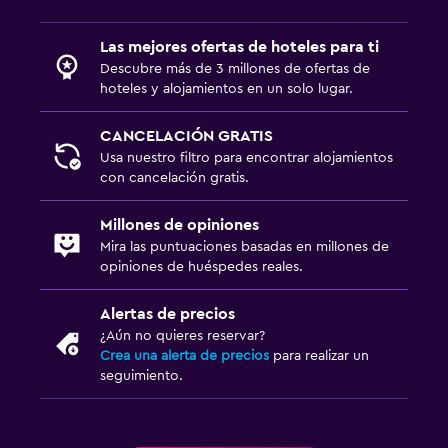
Servicios y facilidades
Servicio de conserjería
Las mejores ofertas de hoteles para ti
Descubre más de 3 millones de ofertas de
Servicio de habitaciones
hoteles y alojamientos en un solo lugar.
Mostrador de información turística
CANCELACIÓN GRATIS
Acceso con llave
Usa nuestro filtro para encontrar alojamientos
Masaje de pies
con cancelación gratis.
Check-out exprés
Millones de opiniones
Recepción 24 horas
Mira las puntuaciones basadas en millones de
Caja fuerte
opiniones de huéspedes reales.
Alertas de precios
Aire libre
¿Aún no quieres reservar?
Comedor al aire libre
Crea una alerta de precios
para realizar un
seguimiento.
Muebles de exterior
Área de picnic