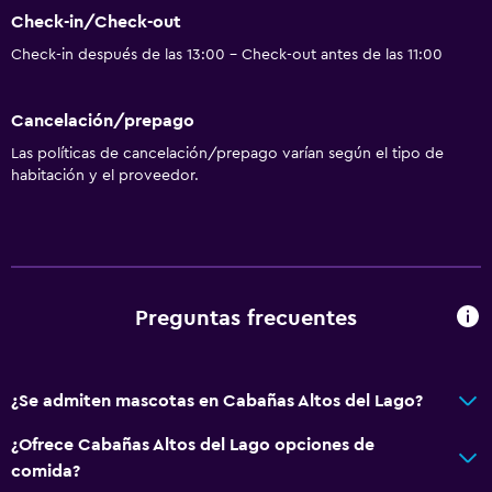
Check-in/Check-out
Habitaciones familiares
Check-in después de las 13:00 - Check-out antes de las 11:00
Vista al jardín
Piso de parquet o madera noble
Cancelación/prepago
Vista a punto de interés
Las políticas de cancelación/prepago varían según el tipo de
Vista a la montaña
habitación y el proveedor.
Vista a una calle tranquila
Zona de estar
Adosado
Sofá
Preguntas frecuentes
Insonorización
Piso de mosaico/mármol
¿Se admiten mascotas en Cabañas Altos del Lago?
Independiente
¿Ofrece Cabañas Altos del Lago opciones de
comida?
Baño