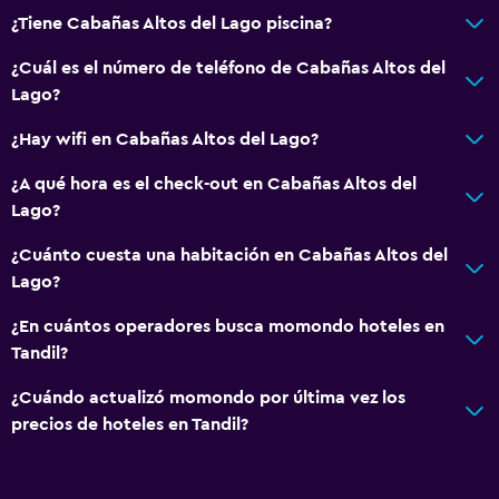
Secador de pelo
¿Tiene Cabañas Altos del Lago piscina?
Baño privado
¿Cuál es el número de teléfono de Cabañas Altos del
Ducha
Lago?
Baño adicional
¿Hay wifi en Cabañas Altos del Lago?
Baño pequeño adicional
¿A qué hora es el check-out en Cabañas Altos del
Tina de baño
Lago?
Bidé
¿Cuánto cuesta una habitación en Cabañas Altos del
Bañera de hidromasaje
Lago?
Aseo
¿En cuántos operadores busca momondo hoteles en
Papel higiénico
Tandil?
Ducha italiana
¿Cuándo actualizó momondo por última vez los
precios de hoteles en Tandil?
Cocina
Tetera eléctrica