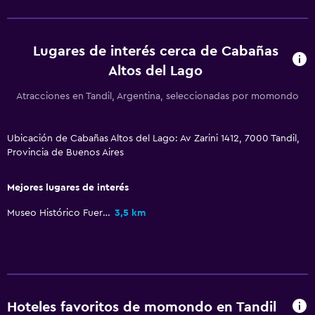
Utensilios de cocina
Cocina
Lugares de interés cerca de Cabañas
Cocineta
Altos del Lago
Horno
Atracciones en Tandil, Argentina, seleccionadas por momondo
Microondas
Cocina
Ubicación de Cabañas Altos del Lago: Av Zarini 1412, 7000 Tandil,
Nevera
Provincia de Buenos Aires
Accesibilidad y adecuación
Mejores lugares de interés
Unidad accesible para personas en silla de ruedas
Museo Histórico Fuerte Independencia
3,5 km
Almohada hipoalergénica
Almohada sin plumas
Entrada privada
Mascotas permitidas bajo consulta (pueden aplicar cargos
Hoteles favoritos de momondo en Tandil
extra)