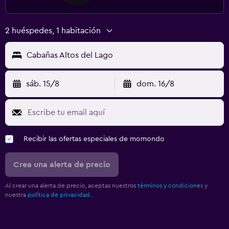
Botiquín de primeros auxilios
Caja fuerte
2 huéspedes, 1 habitación
Piscina y spa
Cabañas Altos del Lago
Bañera de hidromasaje
Masajes
sáb. 15/8
dom. 16/8
Ideal para familias
Cuna/cama nido disponibles
Recibir las ofertas especiales de momondo
Comidas para niños
Crea una alerta de precio
Gimnasio
Al crear una alerta de precio, aceptas nuestros
términos y condiciones
y
Tenis
nuestra
política de privacidad.
.