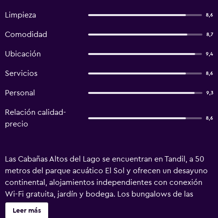
Limpieza
8,6
Comodidad
8,7
Ubicación
9,4
Servicios
8,6
Personal
9,3
Relación calidad-
8,6
precio
Las Cabañas Altos del Lago se encuentran en Tandil, a 50
metros del parque acuático El Sol y ofrecen un desayuno
continental, alojamientos independientes con conexión
Wi-Fi gratuita, jardín y bodega. Los bungalows de las
Cabañas Altos del Lago están situados en un entorno
Leer más
tranquilo y están equipados con cocina, bañera de