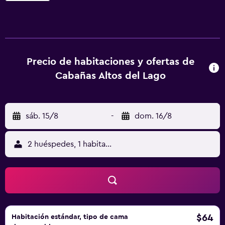
hidromasaje y balcón con vistas panorámicas. Hay servicio
de habitaciones. La recepción está abierta las 24 horas y
podrá ayudarle a organizar su estancia. Las Cabañas Altos
del Lago están a 2,5 km de la zona comercial y a 3,5 km de
la terminal de autobuses. Hay aparcamiento privado
Precio de habitaciones y ofertas de
gratuito.
Cabañas Altos del Lago
sáb. 15/8
-
dom. 16/8
2 huéspedes, 1 habitación
$64
Habitación estándar, tipo de cama