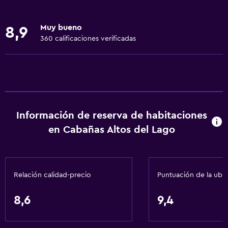
Extinguidor
Artículos de aseo gratis
Muy bueno
8,9
Calefacción
360 calificaciones verificadas
Aire acondicionado
Wifi gratis
Ropa de cama
Toallas
Información de reserva de habitaciones
Champú
en Cabañas Altos del Lago
Adaptador
Gel de ducha
Toallas/ropa de cama (cargo adicional)
Relación calidad-precio
Puntuación de la ubi
Papeleras
Acondicionador
8,6
9,4
General