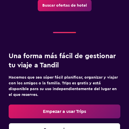
Jardín
Buscar ofertas de hotel
Terraza/patio
Parrilla
Terraza
Sistema de entretenimiento
TV de pantalla plana
Una forma más fácil de gestionar
Consola de videojuegos
tu viaje a Tandil
TV por cable o vía satélite
Hacemos que sea súper fácil planificar, organizar y viajar
Radio
con los amigos o la familia. Trips es gratis y está
disponible para su uso independientemente del lugar en
TV
el que reserves.
Habitación
Empezar a usar Trips
Cama plegable
Enchufe cerca de la cama