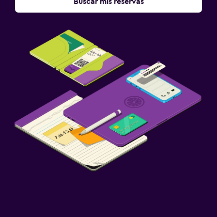
Buscar mis reservas
Sofá cama
Perchero
Armario o clóset
Comedor
Servicio de entrega de comida
Almuerzos para llevar
La comida se puede entregar en el alojamiento
Desayuno en la habitación
Mesa de comedor
Estacionamiento y transporte
Traslado al aeropuerto gratuito
Estacionamiento gratuito