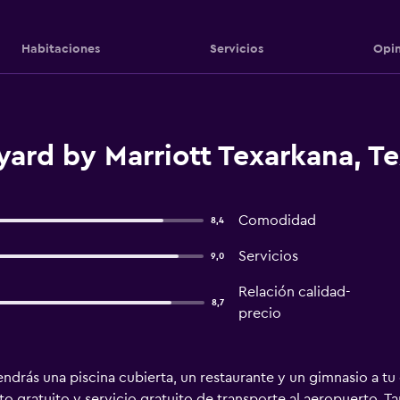
Habitaciones
Servicios
Opin
ard by Marriott Texarkana, T
Comodidad
8,4
Servicios
9,0
Relación calidad-
8,7
precio
drás una piscina cubierta, un restaurante y un gimnasio a tu d
 gratuito y servicio gratuito de transporte al aeropuerto. T