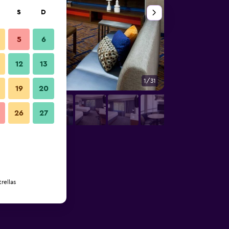
S
D
5
6
12
13
1/31
Edificio
19
20
26
27
rellas