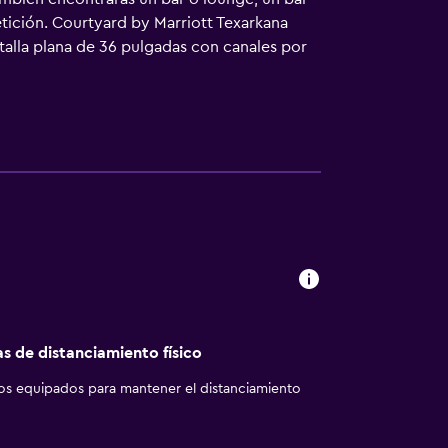
etición. Courtyard by Marriott Texarkana
talla plana de 36 pulgadas con canales por
abitaciones: frigorífico y microondas. Los
. Este hotel en Texarkana ofrece acceso a
y teléfono. Es posible solicitar cambio de
o y esparcimiento en este hotel incluyen una
as de distanciamiento físico
los equipados para mantener el distanciamiento