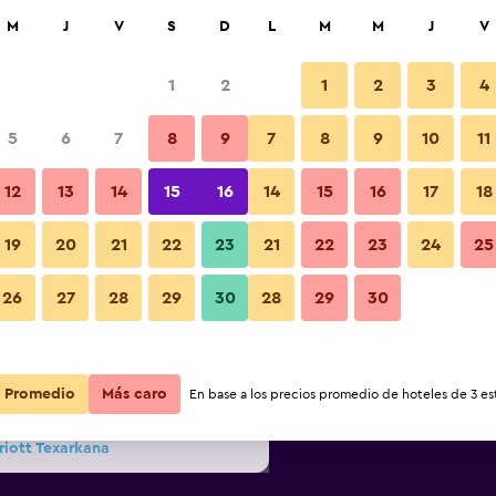
car
M
J
V
S
D
L
M
M
J
V
1
2
1
2
3
4
ás barata de precio por noche
5
6
7
8
9
7
8
9
10
11
Lounge
r
Total noche
12
13
14
15
16
14
15
16
17
18
$123
Ver oferta
19
20
21
22
23
21
22
23
24
25
26
27
28
29
30
28
29
30
Fotos
$123
Ver oferta
$142
Ver oferta
Promedio
Más caro
En base a los precios promedio de hoteles de 3 est
riott Texarkana