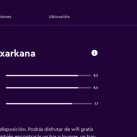
iones
Ubicación
exarkana
8,5
8,5
7,7
isposición. Podrás disfrutar de wifi gratis
ambién encontrarás un bar o lounge, un bar-