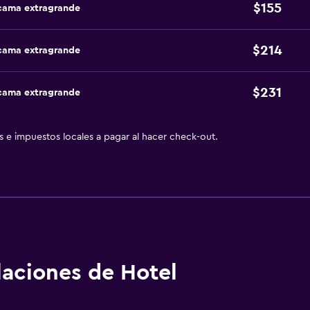
$155
 cama extragrande
$214
 cama extragrande
$231
 cama extragrande
as e impuestos locales a pagar al hacer check-out.
alaciones de Hotel