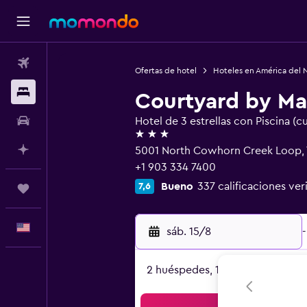
Vuelos
Ofertas de hotel
Hoteles en América del 
Alojamientos
Courtyard by Mar
Autos
Hotel de 3 estrellas con Piscina (c
3 estrellas
Planifica con IA
5001 North Cowhorn Creek Loop, 
+1 903 334 7400
Bueno
337 calificaciones ver
7,6
Trips
Español
sáb. 15/8
-
2 huéspedes, 1 habitación