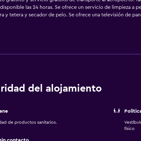
disponible las 24 horas. Se ofrece un servicio de limpieza a p
a y tetera y secador de pelo. Se ofrece una televisión de pan
s pueden utilizar los siguientes servicios disponibles en las h
 bañera combinadas y artículos de higiene personal gratuitos
os servicios para las personas de negocios incluyen escritorio 
rece servicio de limpieza todos los días. Los servicios de oci
ridad del alojamiento
ene
Polític
idad de productos sanitarios.
Vestíbu
físico
 sin contacto