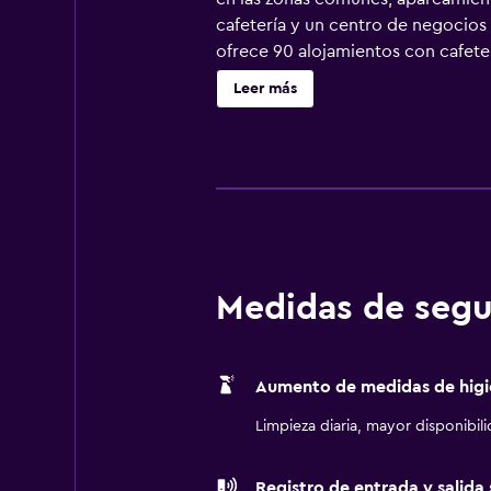
cafetería y un centro de negocios 
ofrece 90 alojamientos con cafeter
cable de suscripción. Los huéspede
Leer más
baños están equipados con ducha y
Internet por cable y wifi gratis. L
toallas y cambio de sábanas. Se of
piscina cubierta y gimnasio.
Medidas de segu
Aumento de medidas de higi
Limpieza diaria, mayor disponibil
Registro de entrada y salida