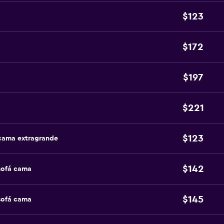
$123
$172
$197
$221
$123
 cama extragrande
$142
sofá cama
$145
sofá cama