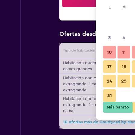
Bus
L
M
$123
Ofertas desde
/
Oferta m
3
4
Tipo de habitación
Proveedo
10
11
Habitación queen, 2
17
18
camas grandes
Habitación con cama
24
25
extragrande, 1 cama
extragrande
31
Habitación con cama
extragrande, 1 sofá
Más barato
cama
10 ofertas más de Courtyard by Mar