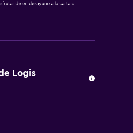
sfrutar de un desayuno a la carta o
ergne está a 27 km. El aeropuerto
de Logis