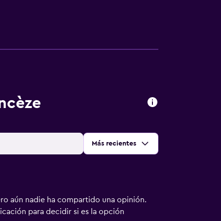
ancèze
Ordenar por
:
Más recientes
ero aún nadie ha compartido una opinión.
bicación para decidir si es la opción