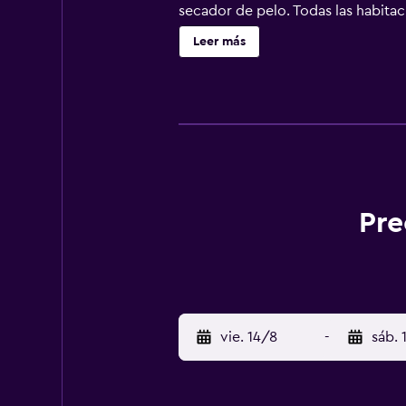
secador de pelo. Todas las habitac
continental. Centro de Congresos d
Leer más
(Aeropuerto de Aurillac – Tronquiè
Pre
vie. 14/8
-
sáb. 