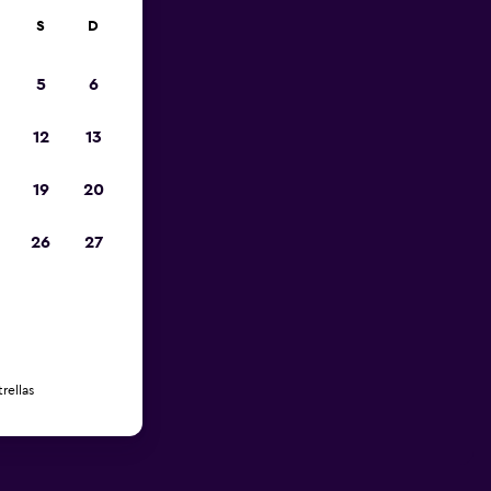
S
D
5
6
12
13
19
20
26
27
rellas