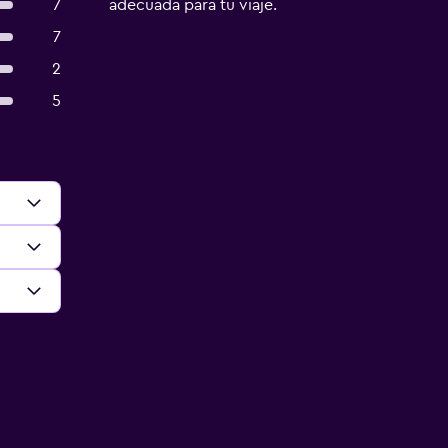
7
adecuada para tu viaje.
7
2
5