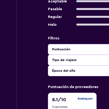
Aceptable
Pasable
Regular
Malo
Filtros
Puntuación
Tipo de viajero
Época del año
Puntuación de proveedores
8.1
8.1
/10
de
3 opiniones
10