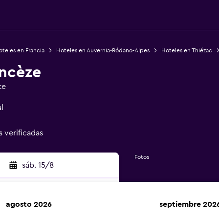
teles en Francia
Hoteles en Auvernia-Ródano-Alpes
Hoteles en Thiézac
ancèze
te
l
s verificadas
Fotos
sáb. 15/8
agosto 2026
septiembre 202