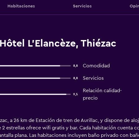
Habitaciones
Servicios
Opin
Hôtel L'Elancèze, Thiézac
Comodidad
8,8
Servicios
8,8
Relación calidad-
9,5
precio
zac, a 26 km de Estación de tren de Aurillac, y dispone de alo
e 2 estrellas ofrece wifi gratis y bar. Cada habitación cuenta c
ntalla plana. Las habitaciones incluyen baño privado con bañe