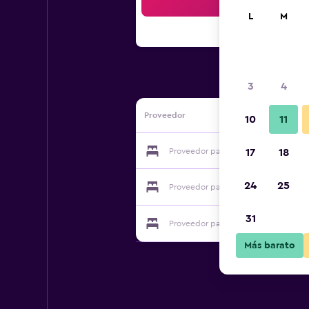
Bus
L
M
3
4
Proveedor
10
11
Proveedor para Logis Hôtel L'Elancè
17
18
24
25
Proveedor para Logis Hôtel L'Elancè
31
Proveedor para Logis Hôtel L'Elancè
Más barato