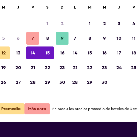
car
M
J
V
S
D
L
M
M
J
V
1
2
1
2
3
4
5
6
7
8
9
7
8
9
10
11
12
13
14
15
16
14
15
16
17
18
Ver precios
ze
19
20
21
22
23
21
22
23
24
25
26
27
28
29
30
28
29
30
Ver precios
ze
Ver precios
ze
Promedio
Más caro
En base a los precios promedio de hoteles de 3 est