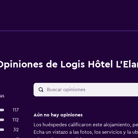
Opiniones de Logis Hôtel L'El
as
117
Aún no hay opiniones
112
Los huéspedes calificaron este alojamiento, p
32
Echa un vistazo a las fotos, los servicios y la u