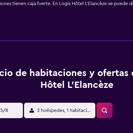
iones tienen caja fuerte. En Logis Hôtel L'Elancèze se puede di
e Aurillac está a 26 km del alojamiento, y Estadio Cantal Auv
res) está a 27 km.
cio de habitaciones y ofertas 
Hôtel L'Elancèze
15/8
2 huéspedes, 1 habitación