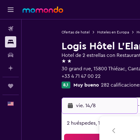
Vuelos
Ofertas de hotel
Hoteles en Europa
Ho
Alojamientos
Logis Hôtel L'El
Autos
Hotel de 2 estrellas con Restauran
2 estrellas
Planifica con IA
30 grand rue, 15800 Thiézac, Canta
+33 4 71 47 00 22
Muy bueno
282 calificacione
8,1
Trips
Español
vie. 14/8
-
2 huéspedes, 1 habitación