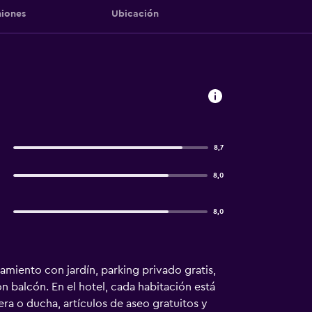
iones
Ubicación
8,7
8,0
8,0
jamiento con jardín, parking privado gratis,
on balcón. En el hotel, cada habitación está
ra o ducha, artículos de aseo gratuitos y