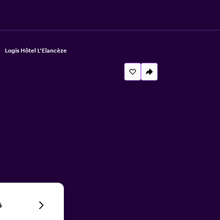
Logis Hôtel L'Elancèze
6