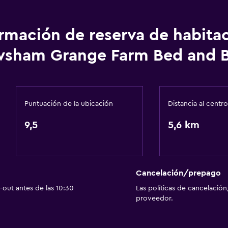
Internet
Ropa de cama
ormación de reserva de habita
Toallas
sham Grange Farm Bed and B
Extinguidor
Artículos de aseo gratis
Alarma de humo
Puntuación de la ubicación
Distancia al centro
Calefacción
9,5
5,6 km
Accesibilidad y adecuac
Unidad ubicada en la pla
Cancelación/prepago
Hipoalergénico
out antes de las 10:30
Las políticas de cancelación
proveedor.
Para no fumadores
Áreas designadas para 