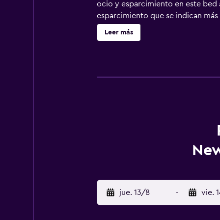
ocio y esparcimiento en este bed an
esparcimiento que se indican más a
Leer más
New
jue. 13/8
-
vie. 