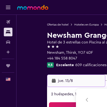
Vuelos
Ofertas de hotel
Hoteles en Europa
H
Alojamientos
Newsham Grange
Autos
Hotel de 3 estrellas con Piscina al a
3 estrellas
Planifica con IA
Newsham, Thirsk, YO7 4DF
+44 184 558 8047
Excelente
609 calificaciones
9,5
Trips
Español
jue. 13/8
-
2 huéspedes, 1 habitación