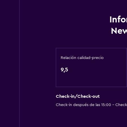
Baño pequeño adicional
Tina de baño
Inf
Bañera de hidromasaje
New
Secador de pelo
Aseo
Papel higiénico
Relación calidad-precio
Albornoz
Baño privado
9,5
Aire libre
Terraza/patio
Check-in/Check-out
Parrilla
Check-in después de las 15:00 - Check-
Comedor al aire libre
Muebles de exterior