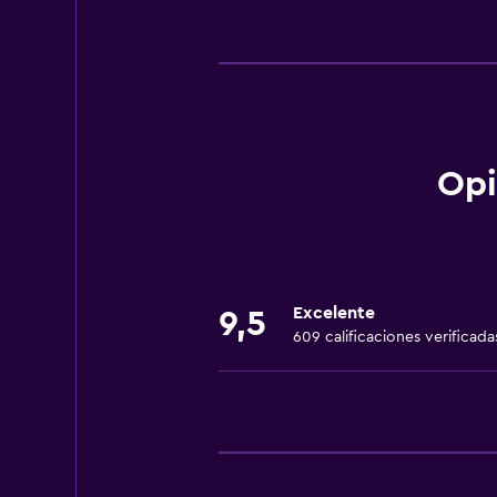
General
Habitaciones familiares
Chimenea
Zona de estar
Vista al jardín
Opi
Piso de parquet o madera noble
Pantuflas
Sofá
Excelente
Alfombrado
9,5
609 calificaciones verificada
Piso de mosaico/mármol
Espacio de almacenamiento
Baño
Ducha