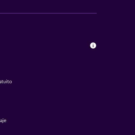
atuito
aje