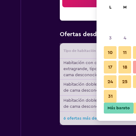
Bus
L
M
$112
Ofertas desde
/
Oferta má
3
4
Tipo de habitación
Proveedo
10
11
Habitación con cama
17
18
extragrande, tipo de
cama desconocido
24
25
Habitación doble, tipo
de cama desconocido
31
Habitación doble, tipo
de cama desconocido
Más barato
6 ofertas más de Newsham Grange 