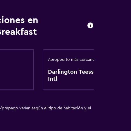
ciones en
reakfast
Aeropuerto más cercano
Darlington Teesside
Intl
ión
nta baja
/prepago varían según el tipo de habitación y el
fumadores