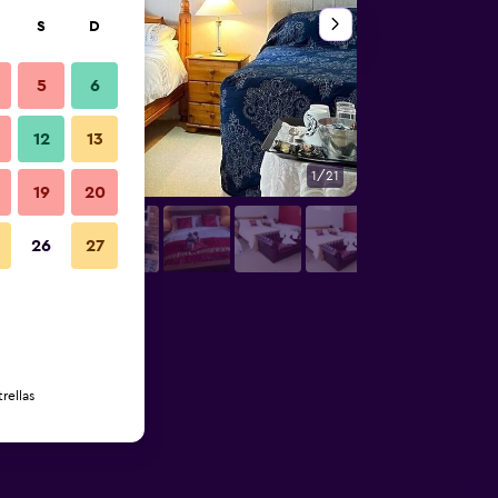
S
D
5
6
12
13
1/21
Piscina
19
20
26
27
rellas