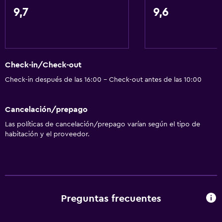
Wifi gratis
9,7
9,6
Wifi disponible en todas las instalaciones
Internet
Ropa de cama
Check-in/Check-out
Toallas
Check-in después de las 16:00 - Check-out antes de las 10:00
Calefacción
Papeleras
Cancelación/prepago
Las políticas de cancelación/prepago varían según el tipo de
Baño
habitación y el proveedor.
Tina de baño
Secador de pelo
Aseo
Papel higiénico
Preguntas frecuentes
Ducha