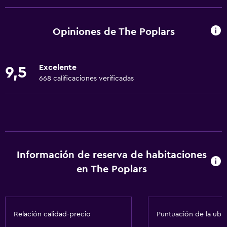
Copas
Tetera eléctrica
Opiniones de The Poplars
Utensilios de cocina
Tetera/cafetera
Excelente
9,5
Tostadora
668 calificaciones verificadas
Nevera
Lavavajillas
Cafetera
Horno
Información de reserva de habitaciones
Microondas
en The Poplars
Comedor
Cocina
Relación calidad-precio
Puntuación de la ubi
Servicios básicos