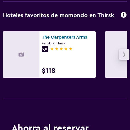
Estacionamiento y transporte
Estacionamiento gratuito
Hoteles favoritos de momondo en Thirsk
Aire libre
The Carpenters Arms
Muebles de exterior
Felixkirk, Thirsk
5 estrellas
9,0
Comedor
Mesa de comedor
$118
Salud y seguridad
Detector de monóxido de carbono
Servicios y facilidades
Servicio de despertador
Ahorra al reservar