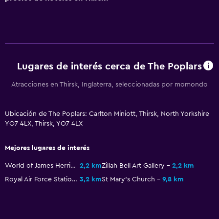
Sala de estar/TV compartida
TV
Accesibilidad y adecuación
Para no fumadores
Lugares de interés cerca de The Poplars
Entrada privada
Atracciones en Thirsk, Inglaterra, seleccionadas por momondo
Habitación
Ubicación de The Poplars: Carlton Miniott, Thirsk, North Yorkshire
Armario o clóset
YO7 4LX, Thirsk, YO7 4LX
Despertador
Mejores lugares de interés
Actividades
World of James Herriot
2,2 km
Zillah Bell Art Gallery
2,2 km
Royal Air Force Station Skipton-on-Swale
3,2 km
St Mary's Church
9,8 km
Paseos a caballo
Pesca