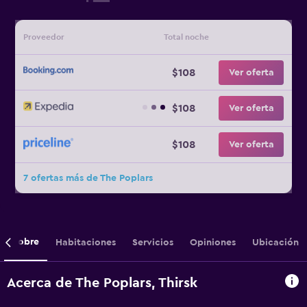
Proveedor
Total noche
$108
Ver oferta
$108
Ver oferta
$108
Ver oferta
7 ofertas más de The Poplars
Sobre
Habitaciones
Servicios
Opiniones
Ubicación
Acerca de The Poplars, Thirsk