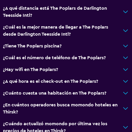
Baño privado
¿A qué distancia está The Poplars de Darlington
Teesside Intl?
General
Chimenea
¿Cuál es la mejor manera de llegar a The Poplars
desde Darlington Teesside Intl?
Alfombrado
Zona de estar
¿Tiene The Poplars piscina?
Vista al jardín
¿Cuál es el número de teléfono de The Poplars?
Sofá
¿Hay wifi en The Poplars?
Lavandería
¿A qué hora es el check-out en The Poplars?
Plancha y tabla de planchar
¿Cuánto cuesta una habitación en The Poplars?
Tendedero
¿En cuántos operadores busca momondo hoteles en
Lavadora
Thirsk?
¿Cuándo actualizó momondo por última vez los
Sistema de entretenimiento
precios de hoteles en Thirsk?