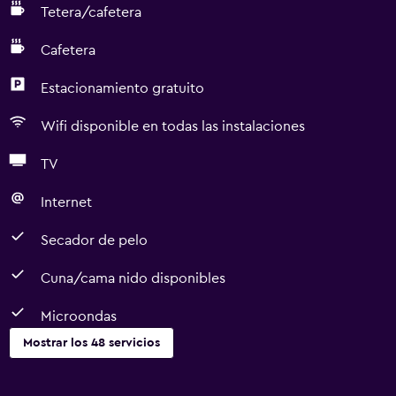
Tetera/cafetera
cumple con las prácticas de desinfección por COVID-19
(CDC) La propiedad cumple con las prácticas de
Cafetera
desinfección por COVID-19 (OMS) Prueba de COVID-19
(rápida o de antígenos) gratuita disponible en la
Estacionamiento gratuito
propiedad
Wifi disponible en todas las instalaciones
TV
Internet
Secador de pelo
Cuna/cama nido disponibles
Microondas
Mostrar los 48 servicios
Cocina