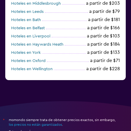
a partir de $203
Hoteles en Middlesbrough
a partir de $79
Hoteles en Leeds
a partir de $181
Hoteles en Bath
a partir de $166
Hoteles en Belfast
a partir de $103
Hoteles en Liverpool
a partir de $184
Hoteles en Haywards Heath
a partir de $133
Hoteles en York
a partir de $71
Hoteles en Oxford
a partir de $228
Hoteles en Wellington
a partir de $231
Hoteles en Appleby-in-Westmorland
momondo siempre trata de obtener precios exactos, sin embargo,
*
los precios no están garantizados
.