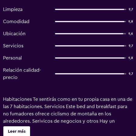
Limpieza
9,7
Comodidad
9,8
Ubicación
9,6
Servicios
9,7
Personal
9,8
Relación calidad-
9,7
precio
Habitaciones Te sentirás como en tu propia casa en una de
las 7 habitaciones. Servicios Este bed and breakfast para
no fumadores ofrece ciclismo de montaña en los
alrededores. Serivicos de negocios y otros Hay un
estacionamiento gratis disponible. Ubicación del
Leer más
establecimiento Al reservar tu estadía en The Poplars, en