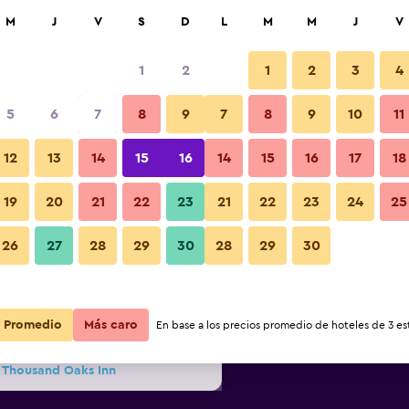
car
M
J
V
S
D
L
M
M
J
V
1
2
1
2
3
4
s barata de precio por noche
5
6
7
8
9
7
8
9
10
11
Bar
r
Total noche
12
13
14
15
16
14
15
16
17
18
19
20
21
22
23
21
22
23
24
25
$119
Ver oferta
26
27
28
29
30
28
29
30
Fotos
$133
Ver oferta
Promedio
$133
Más caro
Ver oferta
En base a los precios promedio de hoteles de 3 est
s Thousand Oaks Inn