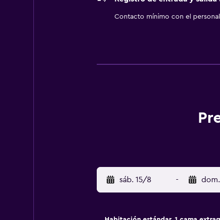
Contacto mínimo con el personal 
Pr
sáb. 15/8
-
dom.
Habitación estándar, 1 cama extra