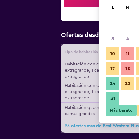
Bus
L
M
$119
Ofertas desde
/
Oferta má
3
4
Tipo de habitación
Proveedo
10
11
Habitación con cama
17
18
extragrande, 1 cama
extragrande
24
25
Habitación con cama
extragrande, 1 cama
extragrande
31
Habitación queen, 2
Más barato
camas grandes
26 ofertas más de Best Western Plu