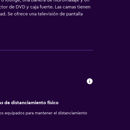
r o lounge, una bañera de hidromasaje y un
tor de DVD y caja fuerte. Las camas tienen
d. Se ofrece una televisión de pantalla
y cafetera y tetera. Los baños están
de pelo. Los huéspedes pueden navegar por
 incluyen escritorio y sillas de oficina; se
uyen periódicos gratuitos y tabla de planchar
libre y bañera de hidromasaje. Otros
dades de ocio y esparcimiento que se indican
as de distanciamiento físico
los equipados para mantener el distanciamiento