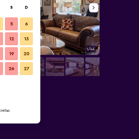
S
D
5
6
12
13
1/44
Lounge
19
20
26
27
rellas