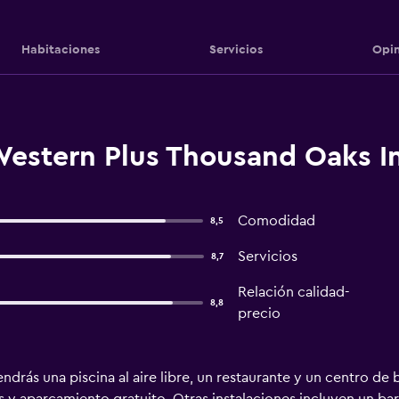
Habitaciones
Servicios
Opin
Western Plus Thousand Oaks I
Comodidad
8,5
Servicios
8,7
Relación calidad-
8,8
precio
drás una piscina al aire libre, un restaurante y un centro de b