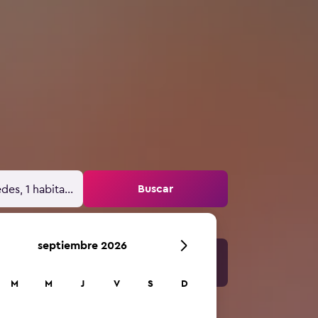
l
Buscar
des, 1 habitación
septiembre 2026
M
M
J
V
S
D