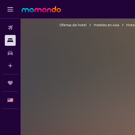
Ofertas de hotel
Hoteles en Asia
Hote
Vuelos
Alojamientos
Autos
Planifica con IA
Trips
Español