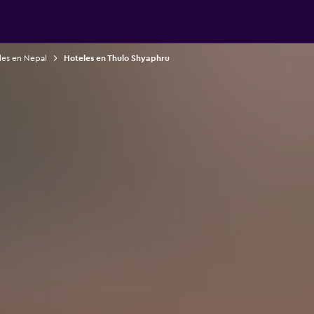
les en Nepal
Hoteles en Thulo Shyaphru