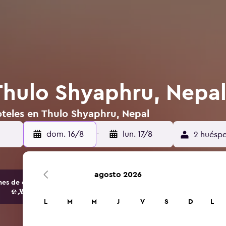
Thulo Shyaphru, Nepa
oteles en Thulo Shyaphru, Nepal
dom. 16/8
-
lun. 17/8
2 huéspe
agosto 2026
s de opciones de hoteles y alojamientos.
L
M
M
J
V
S
D
L