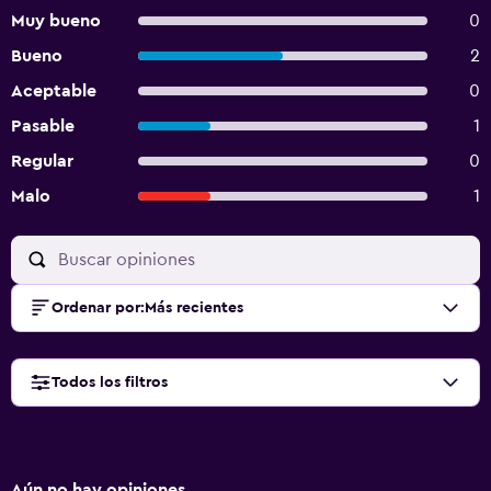
Muy bueno
0
Bueno
2
Aceptable
0
Pasable
1
Regular
0
Malo
1
Ordenar por
:
Más recientes
Todos los filtros
Aún no hay opiniones