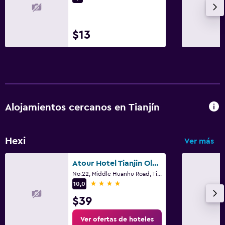
$13
Alojamientos cercanos en Tianjín
Hexi
Ver más
Atour Hotel Tianjin Olympic Sports Center
No.22, Middle Huanhu Road, Tianjín
4 estrellas
10,0
$39
Ver ofertas de hoteles