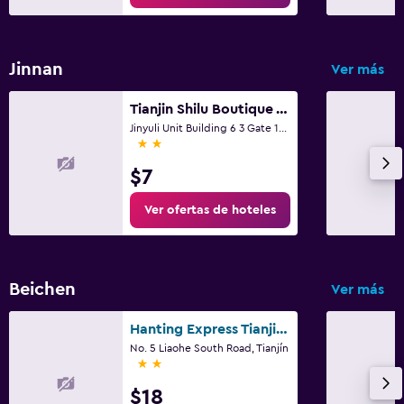
Jinnan
Ver más
Tianjin Shilu Boutique Apartment
Jinyuli Unit Building 6 3 Gate 101, Tianjín
2 estrellas
$7
Ver ofertas de hoteles
Beichen
Ver más
Hanting Express Tianjin Yibai Avenue
No. 5 Liaohe South Road, Tianjín
2 estrellas
$18