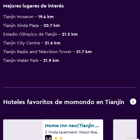
Mejores lugares de interés
Tianjin Museum
19.4 km
Tianjin Xinda Plaza
20.7 km
Estadio Olímpico de Tianjin
21.3 km
Tianjin City Centre
21.6 km
Tianjin Radio and Television Tower
21.7 km
Tianjin Water Park
21.9 km
Hoteles favoritos de momondo en Tianjín
Home Inn neo(Tianjin Weijin Road Tianjin University General Hospital)
2 Yinda Apartment, Weijin Road, Heping District, Tianjín
2 estrellas
6,8