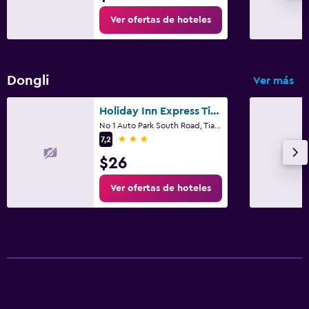
Ver ofertas de hoteles
Dongli
Ver más
Holiday Inn Express Tianjin Airport By IHG
No 1 Auto Park South Road, Tianjín
3 estrellas
7,2
$26
Ver ofertas de hoteles