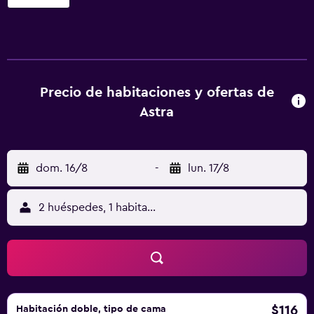
entradas, un jardín y televisión en una zona común. Astra
ofrece 29 alojamientos con caja fuerte y secador de pelo.
Las habitaciones disponen de balcón. Se ofrece televisión
por satélite. Los baños están equipados con ducha y bidé.
Los huéspedes pueden navegar por la web gracias a
nuestro acceso a Internet wifi gratis. Los servicios de ocio
Precio de habitaciones y ofertas de
y esparcimiento en este hotel incluyen piscina al aire libre
Astra
de temporada. Se pueden practicar las actividades de
ocio y esparcimiento que se indican más abajo en las
instalaciones o cerca del alojamiento (es posible que se
dom. 16/8
-
lun. 17/8
aplique un recargo).
2 huéspedes, 1 habitación
$116
Habitación doble, tipo de cama