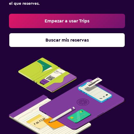
el que reserves.
Sofá cama
Armario o clóset
Empezar a usar Trips
Comedor
Buscar mis reservas
Restaurante
Bar/lounge
Mesa de comedor
Zona de trabajo
Fax/fotocopiadora
Escritorio
Salud y seguridad
Botiquín de primeros auxilios