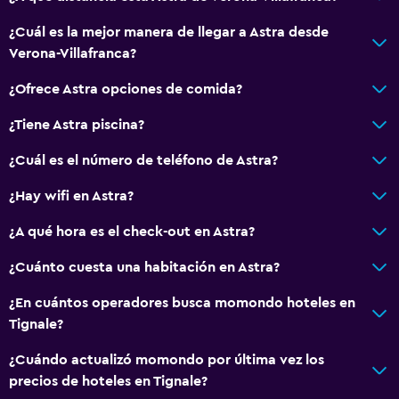
Para no fumadores
¿Cuál es la mejor manera de llegar a Astra desde
Verona-Villafranca?
Lavabo bajo
Inodoro con barras de apoyo
¿Ofrece Astra opciones de comida?
Plantas superiores accesibles por ascensor
¿Tiene Astra piscina?
Entrada privada
¿Cuál es el número de teléfono de Astra?
Baño
¿Hay wifi en Astra?
Ducha
¿A qué hora es el check-out en Astra?
Inodoro con cisterna alta
¿Cuánto cuesta una habitación en Astra?
Bidé
¿En cuántos operadores busca momondo hoteles en
Secador de pelo
Tignale?
Aseo
¿Cuándo actualizó momondo por última vez los
Papel higiénico
precios de hoteles en Tignale?
Cepillo de dientes