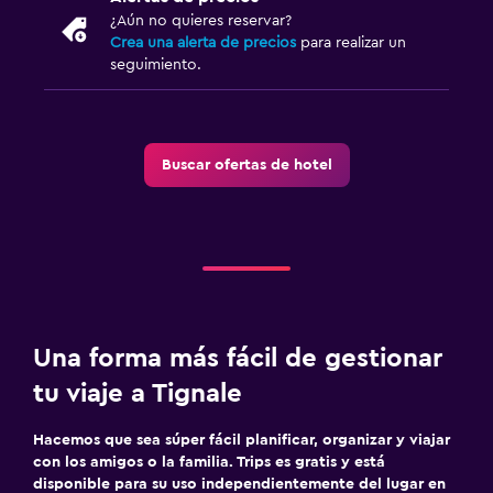
¿Aún no quieres reservar?
Estacionamiento privado
Crea una alerta de precios
para realizar un
seguimiento.
Sistema de entretenimiento
TV de pantalla plana
Sala de estar/TV compartida
Buscar ofertas de hotel
TV por cable o vía satélite
TV
Aire libre
Sillas de playa
Una forma más fácil de gestionar
Terraza
tu viaje a Tignale
Jardín
Hacemos que sea súper fácil planificar, organizar y viajar
Habitación
con los amigos o la familia. Trips es gratis y está
disponible para su uso independientemente del lugar en
Enchufe cerca de la cama