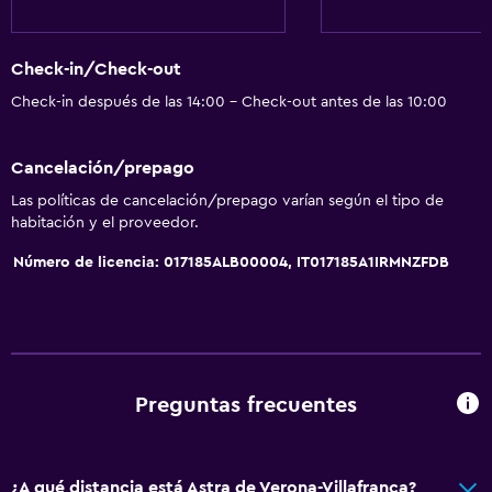
Internet
Toallas
Check-in/Check-out
Extinguidor
Check-in después de las 14:00 - Check-out antes de las 10:00
Artículos de aseo gratis
Champú
Cancelación/prepago
Alarma de humo
Las políticas de cancelación/prepago varían según el tipo de
Calefacción
habitación y el proveedor.
Gel de ducha
Número de licencia: 017185ALB00004, IT017185A1IRMNZFDB
Papeleras
Accesibilidad y adecuación
Unidad ubicada en la planta baja
Preguntas frecuentes
Accesibilidad
Ascensor
¿A qué distancia está Astra de Verona-Villafranca?
Ascensor disponible