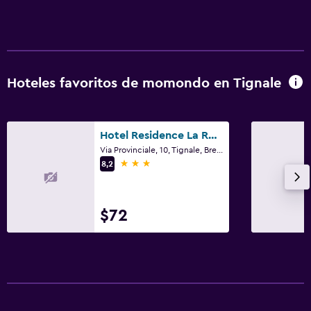
Baño privado
General
Habitaciones familiares
Hoteles favoritos de momondo en Tignale
Zona de estar
Sofá
Hotel Residence La Rotonda
Casilleros
Via Provinciale, 10, Tignale, Brescia
3 estrellas
8,2
Vista a la montaña
Piso de mosaico/mármol
Espacio de almacenamiento
$72
Actividades
Senderismo
Juegos de mesa/rompecabezas