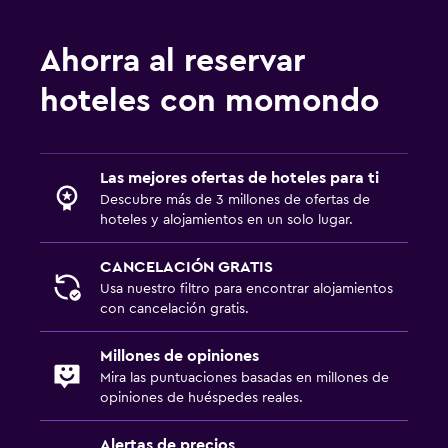
Ciclismo
Ping pong
Ahorra al reservar
Windsurf
hoteles con momondo
Servicios y facilidades
Caja fuerte
Las mejores ofertas de hoteles para ti
Mostrador de información turística
Descubre más de 3 millones de ofertas de
hoteles y alojamientos en un solo lugar.
Acceso con llave
Acceso con tarjeta
CANCELACIÓN GRATIS
Check-out exprés
Usa nuestro filtro para encontrar alojamientos
con cancelación gratis.
Estacionamiento y transporte
Millones de opiniones
Servicio de traslado (gratis)
Mira las puntuaciones basadas en millones de
opiniones de huéspedes reales.
Estacionamiento en la calle
Estacionamiento gratuito
Alertas de precios