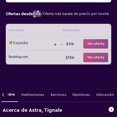
Ofertas desde
$116
/
Oferta más barata de precio por noche
Proveedor
Total noche
$116
Ver oferta
$136
Ver oferta
Sobre
Habitaciones
Servicios
Opiniones
Ubicación
Acerca de Astra, Tignale