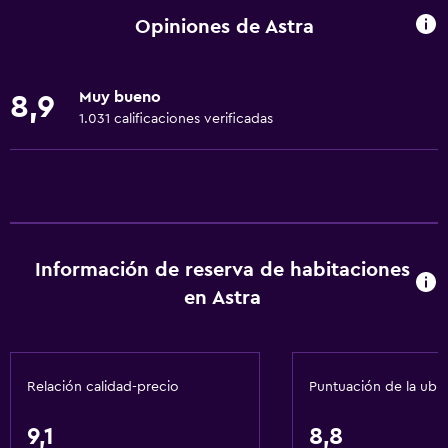
Microondas
Opiniones de Astra
Utensilios de cocina
Cocina
Muy bueno
8,9
Tetera/cafetera
1.031 calificaciones verificadas
Tostadora
Nevera
Cafetera
Comedor
Información de reserva de habitaciones
Cocina
en Astra
Cocineta
Servicios básicos
Relación calidad-precio
Puntuación de la ubi
Wifi gratis
Wifi disponible en todas las instalaciones
9,1
8,8