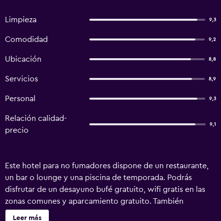
Limpieza
9,3
Comodidad
9,2
Ubicación
8,8
Servicios
8,9
Personal
9,3
Relación calidad-
9,1
precio
Este hotel para no fumadores dispone de un restaurante,
un bar o lounge y una piscina de temporada. Podrás
disfrutar de un desayuno bufé gratuito, wifi gratis en las
zonas comunes y aparcamiento gratuito. También
encontrarás asistencia turística y para la compra de
Leer más