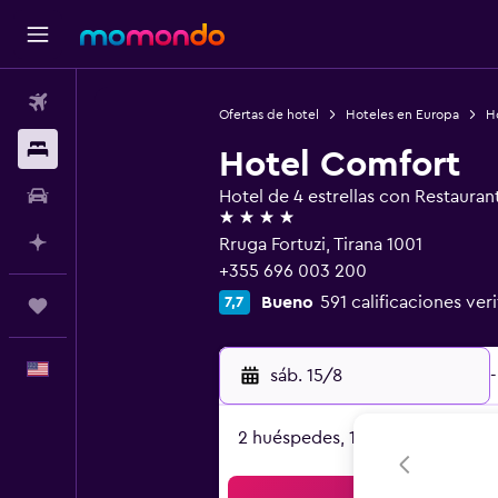
Vuelos
Ofertas de hotel
Hoteles en Europa
Ho
Alojamientos
Hotel Comfort
Autos
Hotel de 4 estrellas con Restauran
4 estrellas
Planifica con IA
Rruga Fortuzi, Tirana 1001
+355 696 003 200
Bueno
591 calificaciones ver
7,7
Trips
Español
sáb. 15/8
-
2 huéspedes, 1 habitación