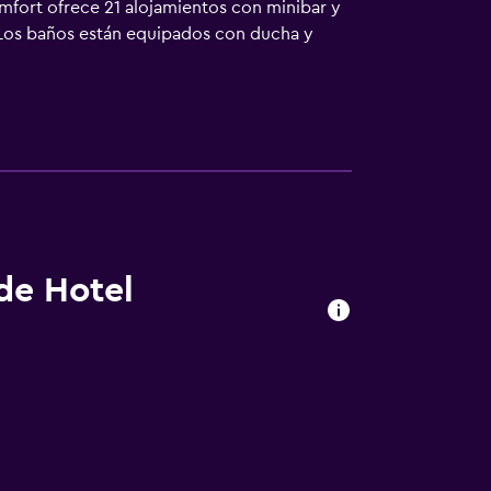
Comfort ofrece 21 alojamientos con minibar y
 Los baños están equipados con ducha y
más (para 1 o 2 personas, o hasta 6
as.
 de Hotel