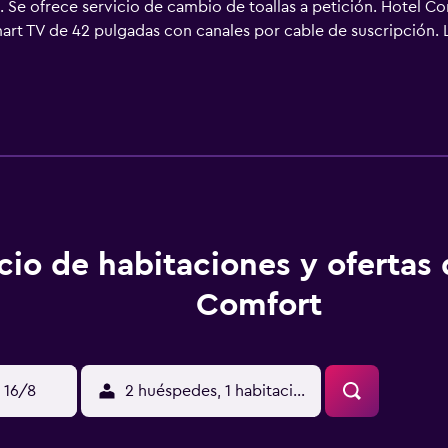
ía. Se ofrece servicio de cambio de toallas a petición. Hotel 
art TV de 42 pulgadas con canales por cable de suscripción.
acceso a Internet wifi gratis con una velocidad de 100 Mbps o 
e limpieza todos los días y es posible solicitar cambio de toall
cio de habitaciones y ofertas
Comfort
 16/8
2 huéspedes, 1 habitación