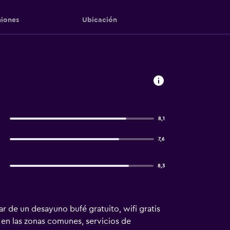
iones
Ubicación
8,1
7,6
8,3
r de un desayuno bufé gratuito, wifi gratis
 en las zonas comunes, servicios de