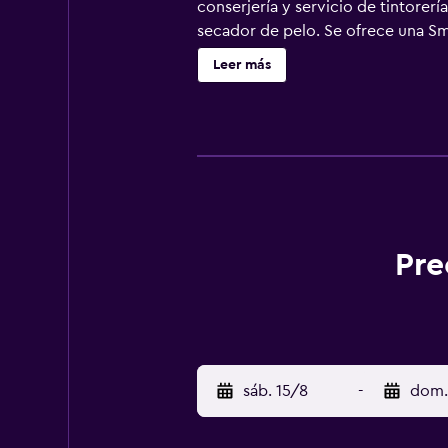
conserjería y servicio de tintorer
secador de pelo. Se ofrece una Sm
bidé. Este hotel en Tirana ofrece 
Leer más
dispositivos). Se ofrece servicio d
Pre
sáb. 15/8
-
dom.