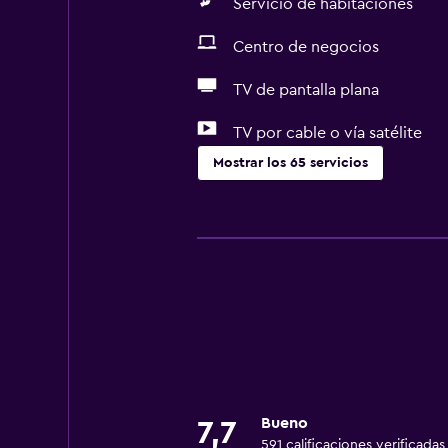
Servicio de habitaciones
Centro de negocios
TV de pantalla plana
TV por cable o vía satélite
Mostrar los 65 servicios
Servicios básicos
Wifi gratis
Wifi disponible en todas las instal
Internet
Ropa de cama
Toallas
Extinguidor
Bueno
7,7
Artículos de aseo gratis
591 calificaciones verificadas