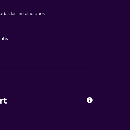
odas las instalaciones
atis
rt
laciones
 turística