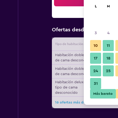
Bus
L
M
$48
Ofertas desde
/
Oferta má
3
4
Tipo de habitación
Proveedo
10
11
Habitación doble, tipo
17
18
de cama desconocido
Habitación doble, tipo
24
25
de cama desconocido
Habitación deluxe,
31
tipo de cama
desconocido
Más barato
16 ofertas más de Hotel Comfort