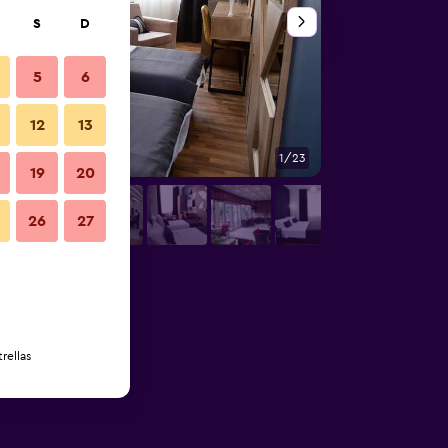
S
D
5
6
12
13
1/23
Otros
19
20
26
27
rellas