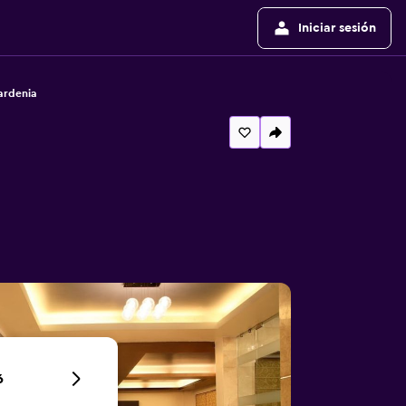
Iniciar sesión
ardenia
6