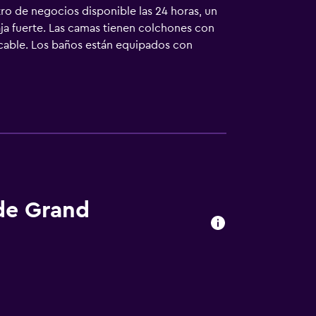
ro de negocios disponible las 24 horas, un
ja fuerte. Las camas tienen colchones con
 cable. Los baños están equipados con
as de negocios incluyen periódicos gratuitos
frece servicio nocturno de descubierta y
 de Grand