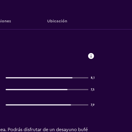
iones
Ubicación
8,1
7,5
7,9
tea. Podrás disfrutar de un desayuno bufé