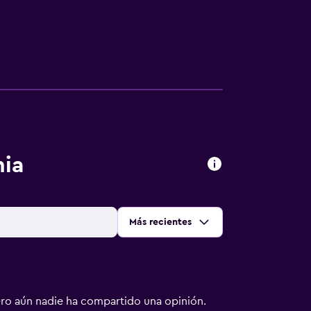
nia
Ordenar por
:
Más recientes
ero aún nadie ha compartido una opinión.