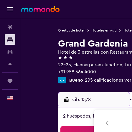
Vuelos
Ofertas de hotel
Hoteles en Asia
Hotel
Alojamientos
Grand Gardenia
Autos
Hotel de 3 estrellas con Restauran
3 estrellas
Planifica con IA
22-25, Mannarpuram Junction, Tiru
+91 958 564 4000
Bueno
295 calificaciones ver
7,7
Trips
Español
sáb. 15/8
-
2 huéspedes, 1 habitación