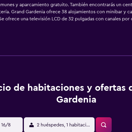
 comunes y aparcamiento gratuito. También encontrarás un cent
tería. Grand Gardenia ofrece 38 alojamientos con minibar y ca
Se ofrece una televisión LCD de 32 pulgadas con canales por
al gratuitos y secador de pelo. Los servicios para las person
én incluyen botella de agua gratuita y cafetera y tetera. Se o
.
cio de habitaciones y ofertas
Gardenia
 16/8
2 huéspedes, 1 habitación