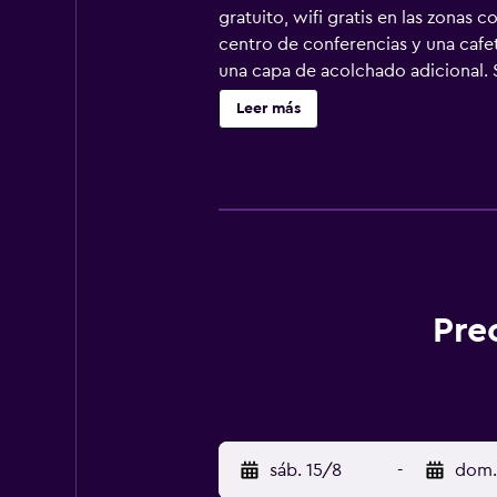
gratuito, wifi gratis en las zonas
centro de conferencias y una cafe
una capa de acolchado adicional. 
ducha, artículos de higiene person
Leer más
y teléfono. Las habitaciones tambi
servicio de limpieza todos los días
Pre
sáb. 15/8
-
dom.