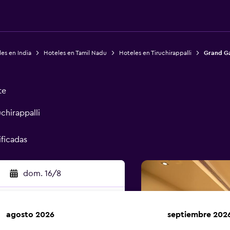
es en India
Hoteles en Tamil Nadu
Hoteles en Tiruchirappalli
Grand G
te
chirappalli
ificadas
dom. 16/8
agosto 2026
septiembre 202