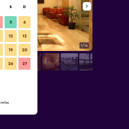
S
D
5
6
12
13
1/14
Otros
19
20
26
27
rellas