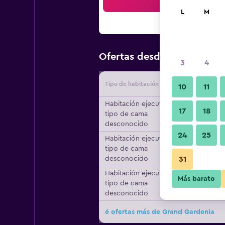
Bus
L
M
$33
Ofertas desde
/
Oferta má
3
4
Tipo de habitación
Proveedo
10
11
Habitación ejecutiva,
17
18
tipo de cama
desconocido
24
25
Habitación ejecutiva,
tipo de cama
desconocido
31
Habitación ejecutiva,
Más barato
tipo de cama
desconocido
6 ofertas más de Grand Gardenia