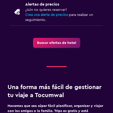
Alertas de precios
Estacionamiento y transporte
¿Aún no quieres reservar?
Crea una alerta de precios
para realizar un
Estacionamiento gratuito
seguimiento.
Estacionamiento privado
Habitación
Buscar ofertas de hotel
Sofá cama
Armario o clóset
Zona de trabajo
Fax/fotocopiadora
Escritorio
Una forma más fácil de gestionar
tu viaje a Tocumwal
Servicios y facilidades
Hacemos que sea súper fácil planificar, organizar y viajar
Check-out exprés
con los amigos o la familia. Trips es gratis y está