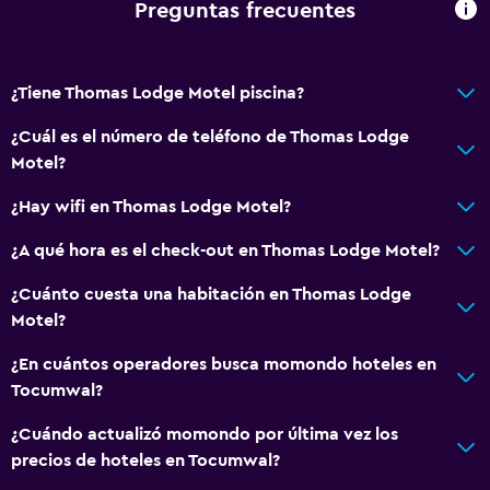
Preguntas frecuentes
Unidad ubicada en la planta baja
Habitaciones para no fumadores disponibles
¿Tiene Thomas Lodge Motel piscina?
Accesibilidad
Inodoro con barras de apoyo
¿Cuál es el número de teléfono de Thomas Lodge
Motel?
Áreas designadas para fumadores
¿Hay wifi en Thomas Lodge Motel?
Baño
¿A qué hora es el check-out en Thomas Lodge Motel?
Ducha
¿Cuánto cuesta una habitación en Thomas Lodge
Secador de pelo
Motel?
Aseo
¿En cuántos operadores busca momondo hoteles en
Papel higiénico
Tocumwal?
Baño privado
¿Cuándo actualizó momondo por última vez los
precios de hoteles en Tocumwal?
Aire libre