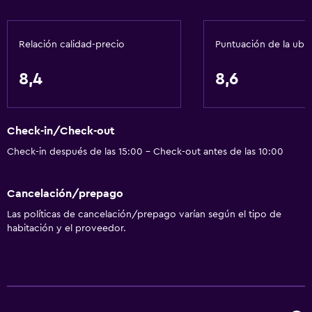
Servicios básicos
Relación calidad-precio
Puntuación de la ubi
Wifi gratis
Wifi disponible en todas las instalaciones
8,4
8,6
Internet
Ropa de cama
Check-in/Check-out
Toallas
Check-in después de las 15:00 - Check-out antes de las 10:00
Extinguidor
Artículos de aseo gratis
Cancelación/prepago
Alarma de humo
Las políticas de cancelación/prepago varían según el tipo de
Calefacción
habitación y el proveedor.
Aire acondicionado
Papeleras
Accesibilidad y adecuación