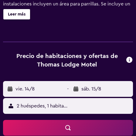
instalaciones incluyen un área para parrillas. Se incluye un
servicio de limpieza limitado. Thomas Lodge Motel ofrece
Leer más
10 alojamientos con reproductor de DVD y cafetera y
tetera. En este motel de 3 estrellas, los alojamientos
incluyen cocina con frigorífico/congelador grande, placa
de cocina, microondas y utensilios de cocina. Los baños
están equipados con ducha y artículos de higiene
personal gratuitos. Este motel en Tocumwal ofrece acceso
Precio de habitaciones y ofertas de
a Internet wifi gratis. Se ofrece una televisión de pantalla
Thomas Lodge Motel
plana en todas las habitaciones. Se ofrece servicio de
limpieza de forma limitada y es posible solicitar secador
de pelo. Los servicios de ocio y esparcimiento en este
vie. 14/8
-
sáb. 15/8
motel incluyen una piscina al aire libre. Se pueden
practicar las actividades de ocio y esparcimiento que se
indican más abajo en las instalaciones o cerca del
2 huéspedes, 1 habitación
alojamiento (es posible que se aplique un recargo).