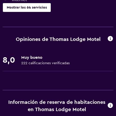
Mostrar los 64 servicios
Cocina
Copas
Tetera eléctrica
Opiniones de Thomas Lodge Motel
Cocina compartida
Microondas
Muy bueno
8,0
Utensilios de cocina
222 calificaciones verificadas
Tetera/cafetera
Tetera
Tostadora
Nevera
Información de reserva de habitaciones
Cafetera
en Thomas Lodge Motel
Cocineta