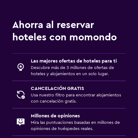
Sala de estar/TV compartida
TV
Ahorra al reservar
Reproductor de DVD
hoteles con momondo
General
Habitaciones familiares
Las mejores ofertas de hoteles para ti
Zona de estar
Descubre más de 3 millones de ofertas de
hoteles y alojamientos en un solo lugar.
Sofá
Alfombrado
CANCELACIÓN GRATIS
Usa nuestro filtro para encontrar alojamientos
con cancelación gratis.
Salud y seguridad
Botiquín de primeros auxilios
Millones de opiniones
Cámaras CCTV en zonas comunes
Mira las puntuaciones basadas en millones de
opiniones de huéspedes reales.
Cámaras CCTV en el exterior