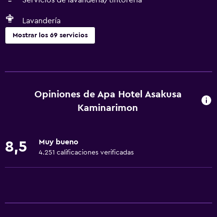
Servicios de lavandería/tintorería
Lavandería
Mostrar los 69 servicios
Servicios básicos
Wifi gratis
Wifi disponible en todas las instalaciones
Opiniones de Apa Hotel Asakusa
Internet
Kaminarimon
Ropa de cama
Toallas
Muy bueno
8,5
Extinguidor
4.251 calificaciones verificadas
Artículos de aseo gratis
Champú
Alarma de humo
Calefacción