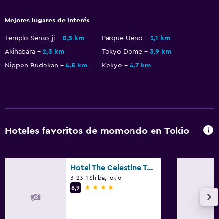
Lavandería
Mejores lugares de interés
Servicio de planchado
Templo Senso-ji
0,5 km
Parque Ueno
2,1 km
Servicios de lavandería/tintorería
Akihabara
2,3 km
Tokyo Dome
3,9 km
Plancha para pantalones
Nippon Budokan
4,5 km
Kokyo
4,7 km
Habitación
Enchufe cerca de la cama
Despertador
Hoteles favoritos de momondo en Tokio
Perchero
Armario o clóset
Hotel The Celestine Tokyo Shiba
3-23-1 Shiba, Tokio
Estacionamiento y transporte
4 estrellas
8,9
Estacionamiento
Estacionamiento privado