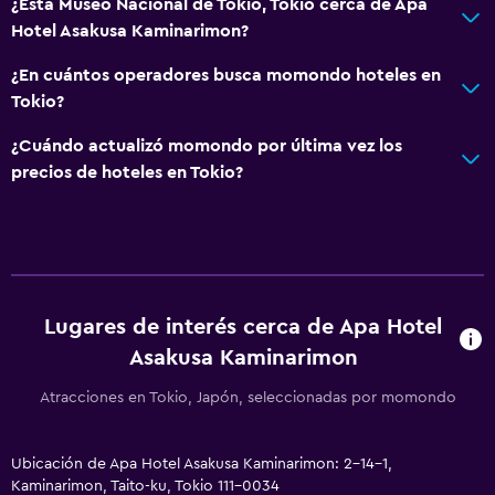
¿Está Museo Nacional de Tokio, Tokio cerca de Apa
Salud y seguridad
Hotel Asakusa Kaminarimon?
Limpieza diaria
¿En cuántos operadores busca momondo hoteles en
Botiquín de primeros auxilios
Tokio?
Cámaras CCTV en zonas comunes
¿Cuándo actualizó momondo por última vez los
Cámaras CCTV en el exterior
precios de hoteles en Tokio?
Seguridad las 24 horas
Servicios y facilidades
Servicio de despertador
Lugares de interés cerca de Apa Hotel
Acceso con tarjeta
Asakusa Kaminarimon
Check-out exprés
Check-in/check-out privado
Atracciones en Tokio, Japón, seleccionadas por momondo
Recepción 24 horas
Ubicación de Apa Hotel Asakusa Kaminarimon: 2-14-1,
Kaminarimon, Taito-ku, Tokio 111-0034
Lavandería