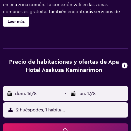
en una zona común. La conexión wifi en las zonas
comunes es gratuita. También encontrarás servicios de
conserjería, servicio de tintorería y lavandería. APA Hotel
Leer más
Asakusa Kaminarimon ofrece 126 alojamientos con
periódicos gratuitos y zapatillas. Las camas están vestidas
con edredón de plumas y ropa de cama de alta calidad. Se
ofrece una televisión de pantalla plana de 50 pulgadas con
canales digitales. Los baños están equipados con ducha y
bañera combinadas con bañera profunda, bidé, inodoro
Precio de habitaciones y ofertas de Apa
con bidé electrónico y artículos de higiene personal
Hotel Asakusa Kaminarimon
gratuitos. Los huéspedes pueden navegar por la web
gracias a nuestro acceso a Internet gratis por cable y wifi
(velocidad: 25 Mbps o más). Entre las comodidades
dom. 16/8
-
lun. 17/8
especialmente pensadas para las personas en viaje de
negocios se incluyen escritorio, sillas de oficina y
teléfono. Las habitaciones también incluyen secador de
2 huéspedes, 1 habitación
pelo y cortinas opacas. Se ofrece servicio de limpieza
todos los días y es posible solicitar masajes en la