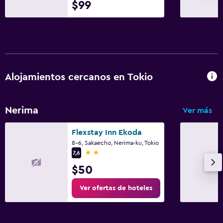
$99
Sistema de entretenimiento
TV de pantalla plana
TV
Alojamientos cercanos en Tokio
Zona de trabajo
Fax/fotocopiadora
Nerima
Ver más
Escritorio
Flexstay Inn Ekoda
Spa
8-6, Sakaecho, Nerima-ku, Tokio
2 estrellas
7,6
Masajes
$50
Ver ofertas de hoteles