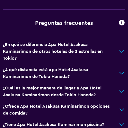
Inodoro con barras de apoyo
Plantas superiores accesibles por ascensor
Preguntas frecuentes
Baño
Yukata (bata de baño japonesa)
¿En qué se diferencia Apa Hotel Asakusa
Ducha
Kaminarimon de otros hoteles de 3 estrellas en
Gorro de baño
Tokio?
Tina de baño
¿A qué distancia está Apa Hotel Asakusa
Bidé
Kaminarimon de Tokio Haneda?
Secador de pelo
¿Cuál es la mejor manera de llegar a Apa Hotel
Aseo
Asakusa Kaminarimon desde Tokio Haneda?
Papel higiénico
¿Ofrece Apa Hotel Asakusa Kaminarimon opciones
Cepillo de dientes
de comida?
Baño privado
¿Tiene Apa Hotel Asakusa Kaminarimon piscina?