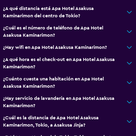
¿A qué distancia está Apa Hotel Asakusa
Comedor
Kaminarimon del centro de Tokio?
Tetera eléctrica
¿Cuál es el número de teléfono de Apa Hotel
Restaurante
Asakusa Kaminarimon?
Tetera
¿Hay wifi en Apa Hotel Asakusa Kaminarimon?
Nevera
Máquina expendedora (bebidas)
¿A qué hora es el check-out en Apa Hotel Asakusa
Kaminarimon?
General
¿Cuánto cuesta una habitación en Apa Hotel
Vista a una calle tranquila
Asakusa Kaminarimon?
Pantuflas
¿Hay servicio de lavandería en Apa Hotel Asakusa
Teléfono
Kaminarimon?
Alfombrado
¿Cuál es la distancia de Apa Hotel Asakusa
Espacio de almacenamiento
Kaminarimon, Tokio, a Asakusa Jinja?