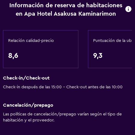
Información de reserva de habitaciones
Gel de ducha
en Apa Hotel Asakusa Kaminarimon
Aire acondicionado
Papeleras
Acondicionador
Relación calidad-precio
Puntuación de la ubi
Accesibilidad y adecuación
8,6
9,3
Unidad accesible para personas en silla de ruedas
Accesibilidad
Check-in/Check-out
Ducha adaptada para silla de ruedas
Check-in después de las 15:00 - Check-out antes de las 10:00
Ascensor
Ascensor disponible
Cancelación/prepago
Tina de baño adaptada
Las políticas de cancelación/prepago varían según el tipo de
Para no fumadores
habitación y el proveedor.
Almohada sin plumas