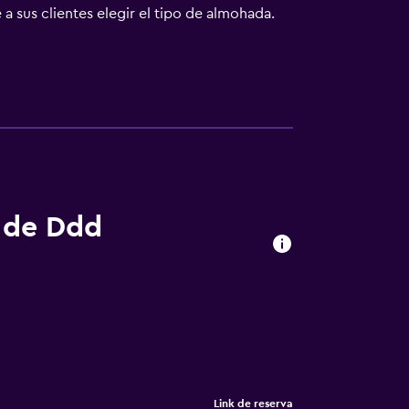
 sus clientes elegir el tipo de almohada.
baños están equipados con bañera o ducha,
elo y artículos de higiene personal
con plancha.
s de Ddd
Link de reserva