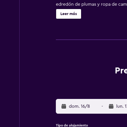
edredón de plumas y ropa de cama 
Los huéspedes pueden navegar por 
Leer más
zapatillas, bidé y inodoro con bid
gratuitos. Se ofrece servicio de li
Pr
dom. 16/8
-
lun. 
Tipo de alojamiento