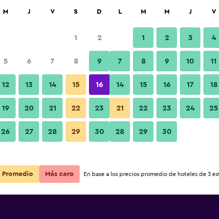
car
M
J
V
S
D
L
M
M
J
V
1
2
1
2
3
4
s barata de precio por noche
5
6
7
8
9
7
8
9
10
11
Habitación
r
Total noche
12
13
14
15
16
14
15
16
17
18
$66
Ver oferta
19
20
21
22
23
21
22
23
24
25
Fotos
26
27
28
29
30
28
29
30
$67
Ver oferta
$75
Ver oferta
Promedio
Más caro
En base a los precios promedio de hoteles de 3 est