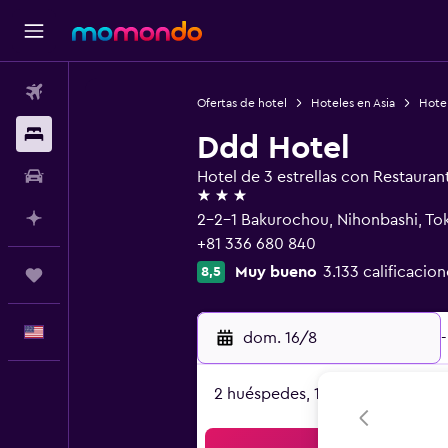
Vuelos
Ofertas de hotel
Hoteles en Asia
Hote
Alojamientos
Ddd Hotel
Autos
Hotel de 3 estrellas con Restauran
3 estrellas
Planifica con IA
2-2-1 Bakurochou, Nihonbashi, To
+81 336 680 840
Muy bueno
3.133 calificacion
8,5
Trips
Español
dom. 16/8
-
2 huéspedes, 1 habitación