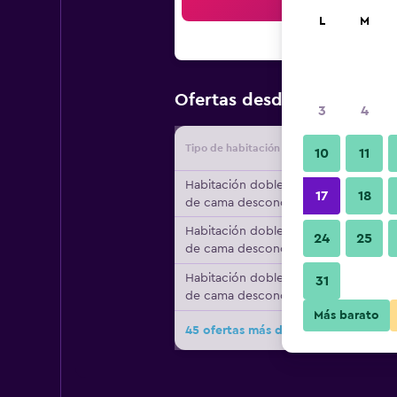
Bus
L
M
$66
Ofertas desde
/
Oferta má
3
4
Tipo de habitación
Proveedo
10
11
Habitación doble, tipo
17
18
de cama desconocido
Habitación doble, tipo
24
25
de cama desconocido
Habitación doble, tipo
31
de cama desconocido
Más barato
45 ofertas más de Ddd Hotel