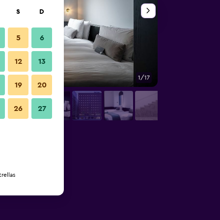
S
D
5
6
12
13
1/17
Baño
19
20
26
27
rellas