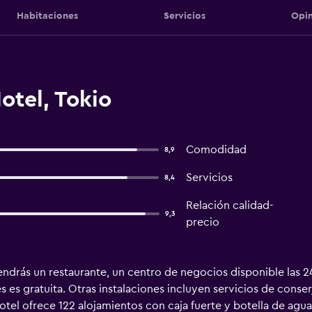
Habitaciones
Servicios
Opin
otel, Tokio
Comodidad
8,9
Servicios
8,4
Relación calidad-
9,3
precio
ndrás un restaurante, un centro de negocios disponible las 24 
 es gratuita. Otras instalaciones incluyen servicios de conser
otel ofrece 122 alojamientos con caja fuerte y botella de agua