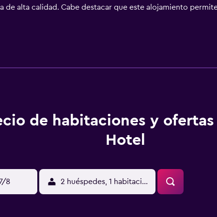
de alta calidad. Cabe destacar que este alojamiento permite a
la web gracias a nuestro acceso a Internet wifi gratis. Los 
é electrónico. Las habitaciones también incluyen secador de p
mpieza todos los días y es posible solicitar tabla de planchar 
ecio de habitaciones y oferta
Hotel
17/8
2 huéspedes, 1 habitación