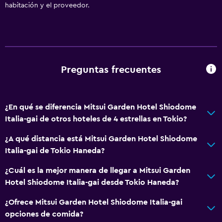
habitación y el proveedor.
Cepillo de dientes
Baño público
Baño privado
Accesibilidad y adecuación
Preguntas frecuentes
Unidad accesible para personas en silla de ruedas
Accesibilidad
¿En qué se diferencia Mitsui Garden Hotel Shiodome
Ascensor
Italia-gai de otros hoteles de 4 estrellas en Tokio?
Tina de baño adaptada
¿A qué distancia está Mitsui Garden Hotel Shiodome
Para no fumadores
Italia-gai de Tokio Haneda?
Fregadero bajo
¿Cuál es la mejor manera de llegar a Mitsui Garden
Inodoro con barras de apoyo
Hotel Shiodome Italia-gai desde Tokio Haneda?
Áreas designadas para fumadores
¿Ofrece Mitsui Garden Hotel Shiodome Italia-gai
opciones de comida?
Servicios y facilidades