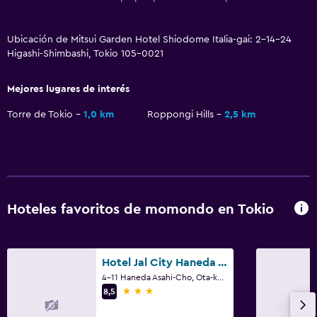
Cafetería
Ubicación de Mitsui Garden Hotel Shiodome Italia-gai: 2-14-24
Salud y seguridad
Higashi-Shimbashi, Tokio 105-0021
Limpieza diaria
Mejores lugares de interés
Botiquín de primeros auxilios
Cámaras CCTV en zonas comunes
Torre de Tokio
1,0 km
Roppongi Hills
2,5 km
Cámaras CCTV en el exterior
Seguridad las 24 horas
Sistema de entretenimiento
Hoteles favoritos de momondo en Tokio
TV de pantalla plana
Canales de pago
Hotel Jal City Haneda Tokyo
TV
4-11 Haneda Asahi-Cho, Ota-ku, Tokio
3 estrellas
8,5
Lavandería