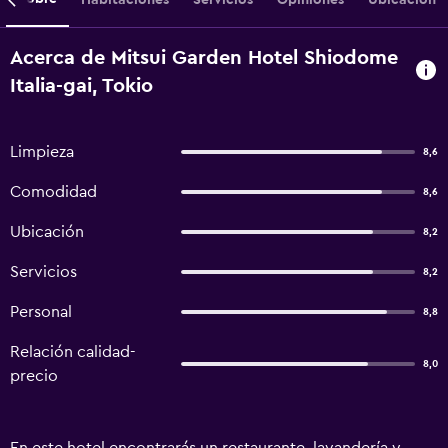
Acerca de Mitsui Garden Hotel Shiodome
Italia-gai, Tokio
Limpieza
8,6
Comodidad
8,6
Ubicación
8,2
Servicios
8,2
Personal
8,8
Relación calidad-
8,0
precio