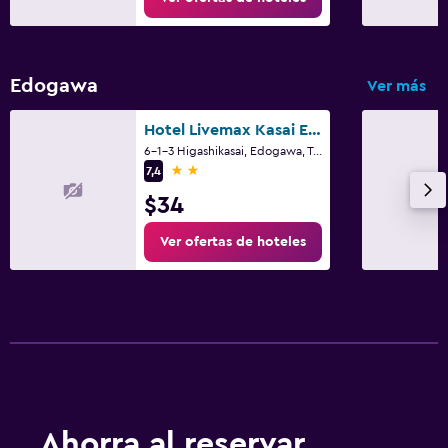
Edogawa
Ver más
Hotel Livemax Kasai Ekimae
6-1-3 Higashikasai, Edogawa, Tokio
2 estrellas
7,4
$34
Ver ofertas de hoteles
Ahorra al reservar