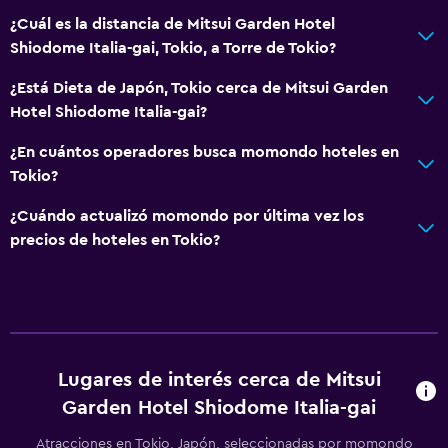
Espacio de almacenamiento
¿Cuál es la distancia de Mitsui Garden Hotel
Shiodome Italia-gai, Tokio, a Torre de Tokio?
Habitación
¿Está Dieta de Japón, Tokio cerca de Mitsui Garden
Almohada de plumas
Hotel Shiodome Italia-gai?
Enchufe cerca de la cama
¿En cuántos operadores busca momondo hoteles en
Despertador
Tokio?
Perchero
¿Cuándo actualizó momondo por última vez los
Armario o clóset
precios de hoteles en Tokio?
Comedor
Tetera eléctrica
Restaurante
Lugares de interés cerca de Mitsui
Nevera
Garden Hotel Shiodome Italia-gai
Máquina expendedora (bebidas)
Atracciones en Tokio, Japón, seleccionadas por momondo