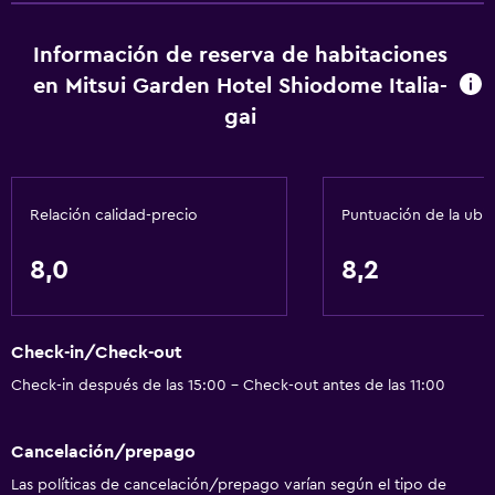
Gel de ducha
Información de reserva de habitaciones
Aire acondicionado
en Mitsui Garden Hotel Shiodome Italia-
Pijamas
gai
Papeleras
Acondicionador
Relación calidad-precio
Puntuación de la ubi
Baño
Ducha
8,0
8,2
Gorro de baño
Tina de baño
Check-in/Check-out
Bidé
Check-in después de las 15:00 - Check-out antes de las 11:00
Secador de pelo
Aseo
Cancelación/prepago
Papel higiénico
Las políticas de cancelación/prepago varían según el tipo de