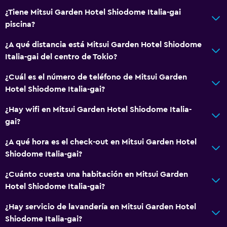
¿Tiene Mitsui Garden Hotel Shiodome Italia-gai
Centro de negocios
piscina?
Servicio de despertador
¿A qué distancia está Mitsui Garden Hotel Shiodome
Caja fuerte
Italia-gai del centro de Tokio?
Cambio de divisas
¿Cuál es el número de teléfono de Mitsui Garden
Acceso con tarjeta
Hotel Shiodome Italia-gai?
Botella de agua
¿Hay wifi en Mitsui Garden Hotel Shiodome Italia-
Recepción 24 horas
gai?
General
¿A qué hora es el check-out en Mitsui Garden Hotel
Shiodome Italia-gai?
Pantuflas
Sofá
¿Cuánto cuesta una habitación en Mitsui Garden
Hotel Shiodome Italia-gai?
Teléfono
Alfombrado
¿Hay servicio de lavandería en Mitsui Garden Hotel
Shiodome Italia-gai?
Vista a la ciudad