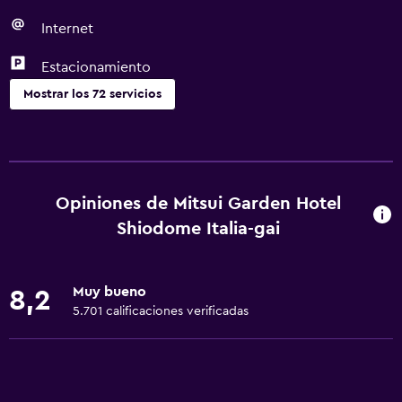
Internet
Estacionamiento
Mostrar los 72 servicios
Servicios básicos
Wifi gratis
Wifi disponible en todas las instalaciones
Opiniones de Mitsui Garden Hotel
Internet
Shiodome Italia-gai
Toallas
Extinguidor
Muy bueno
8,2
Artículos de aseo gratis
5.701 calificaciones verificadas
Champú
Alarma de humo
Calefacción