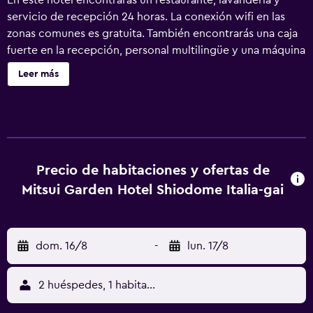
En este hotel encontrarás un restaurante, lavandería y
servicio de recepción 24 horas. La conexión wifi en las
zonas comunes es gratuita. También encontrarás una caja
fuerte en la recepción, personal multilingüe y una máquina
expendedora. Mitsui Garden Hotel Shiodome Italia-gai
Leer más
Tokyo ofrece 370 alojamientos con aire acondicionado,
caja fuerte y botella de agua gratuita. Se ofrece una
televisión de pantalla plana con canales digitales y
películas de pago. Los baños están equipados con ducha y
bañera combinadas, zapatillas, bidé y inodoro con bidé
electrónico. Este hotel en Tokio ofrece acceso a Internet
Precio de habitaciones y ofertas de
por cable y wifi gratis. Las habitaciones también incluyen
Mitsui Garden Hotel Shiodome Italia-gai
secador de pelo y artículos de higiene personal gratuitos.
dom. 16/8
-
lun. 17/8
2 huéspedes, 1 habitación