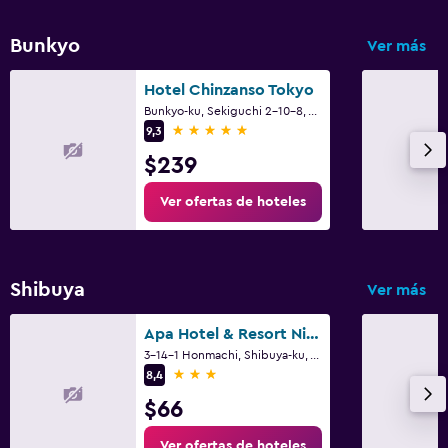
Ideal para familias
Bunkyo
Ver más
Buffet infantil
Hotel Chinzanso Tokyo
Bunkyo-ku, Sekiguchi 2-10-8, Tokio
5 estrellas
9,3
$239
Ver ofertas de hoteles
Shibuya
Ver más
Apa Hotel & Resort Nishishinjuku Gochome Ekimae Tower
3-14-1 Honmachi, Shibuya-ku, Tokio
3 estrellas
8,4
$66
Ver ofertas de hoteles