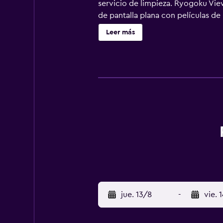
servicio de limpieza. Ryogoku View
de pantalla plana con películas d
artículos de higiene personal gratu
Leer más
jue. 13/8
-
vie. 