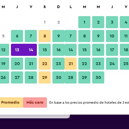
car
M
J
V
S
D
L
M
M
J
V
1
2
1
2
3
4
s barata de precio por noche
5
6
7
8
9
7
8
9
10
11
Baño
r
Total noche
12
13
14
15
16
14
15
16
17
18
$52
Ver oferta
19
20
21
22
23
21
22
23
24
25
Fotos
26
27
28
29
30
28
29
30
$55
Ver oferta
$61
Ver oferta
Promedio
Más caro
En base a los precios promedio de hoteles de 3 est
tel