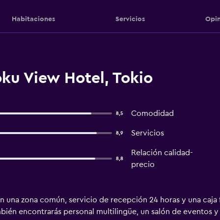
Habitaciones
Servicios
Opin
ku View Hotel, Tokio
Comodidad
8,5
Servicios
8,9
Relación calidad-
8,8
precio
n una zona común, servicio de recepción 24 horas y una caja f
mbién encontrarás personal multilingüe, un salón de eventos