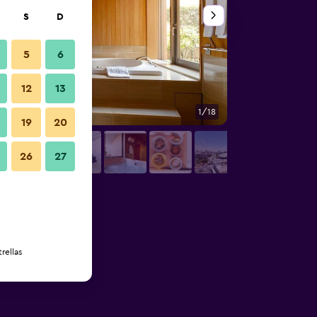
S
D
5
6
12
13
1/18
Otros
19
20
26
27
rellas