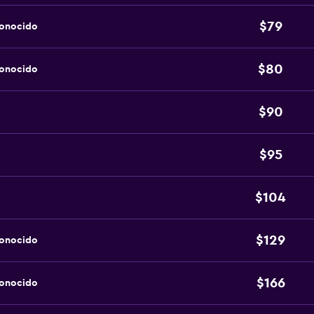
$79
conocido
$80
conocido
$90
$95
$104
$129
conocido
$166
conocido