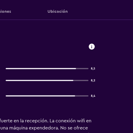
iones
Ubicación
8,5
8,2
8,4
uerte en la recepción. La conexión wifi en
 y una máquina expendedora. No se ofrece