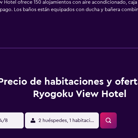
 Hotel ofrece 150 alojamientos con aire acondicionado, caja fu
e pago. Los baños están equipados con ducha y bañera combin
itos. Este hotel en Tokio ofrece acceso a Internet por cable y w
Precio de habitaciones y ofer
Ryogoku View Hotel
14/8
2 huéspedes, 1 habitación