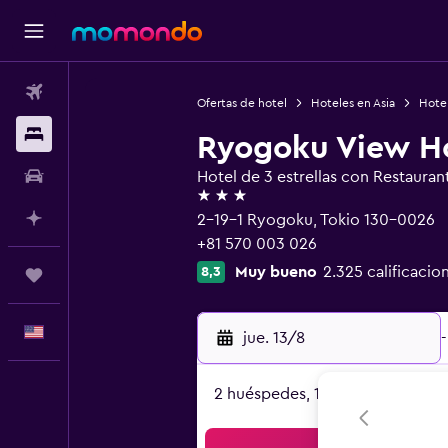
Vuelos
Ofertas de hotel
Hoteles en Asia
Hote
Alojamientos
Ryogoku View H
Autos
Hotel de 3 estrellas con Restauran
3 estrellas
Planifica con IA
2-19-1 Ryogoku, Tokio 130-0026
+81 570 003 026
Muy bueno
2.325 calificacio
8,3
Trips
Español
jue. 13/8
-
2 huéspedes, 1 habitación