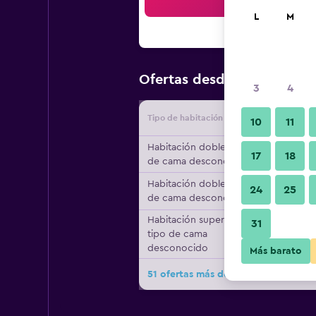
Bus
L
M
$52
Ofertas desde
/
Oferta má
3
4
Tipo de habitación
Proveedo
10
11
Habitación doble, tipo
17
18
de cama desconocido
Habitación doble, tipo
24
25
de cama desconocido
Habitación superior,
31
tipo de cama
desconocido
Más barato
51 ofertas más de Ryogoku View Ho