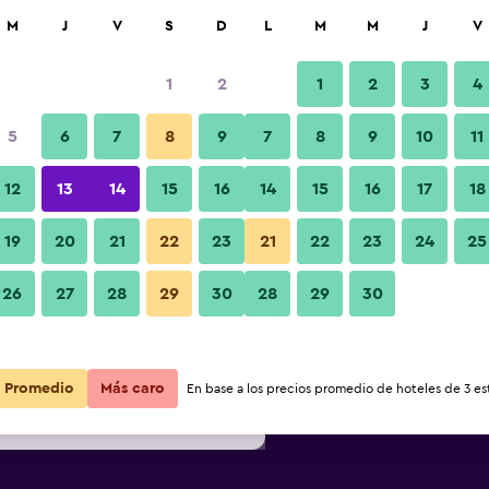
car
M
J
V
S
D
L
M
M
J
V
1
2
1
2
3
4
s barata de precio por noche
5
6
7
8
9
7
8
9
10
11
Recepción
r
Total noche
12
13
14
15
16
14
15
16
17
18
19
20
21
22
23
21
22
23
24
25
$69
Ver oferta
26
27
28
29
30
28
29
30
Fotos
$70
Ver oferta
$73
Ver oferta
Promedio
Más caro
En base a los precios promedio de hoteles de 3 est
l