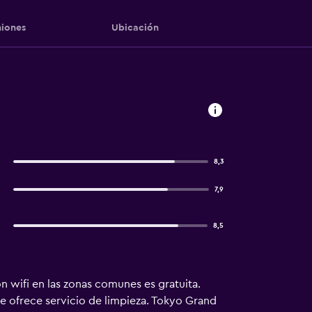
iones
Ubicación
8,3
7,9
8,5
n wifi en las zonas comunes es gratuita.
 se ofrece servicio de limpieza. Tokyo Grand