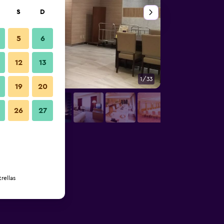
S
D
5
6
12
13
1/33
Otros
19
20
26
27
rellas