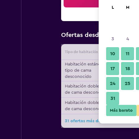
Bus
L
M
$69
Ofertas desde
/
Oferta má
3
4
Tipo de habitación
Proveedo
10
11
Habitación estándar,
17
18
tipo de cama
desconocido
24
25
Habitación doble, tipo
de cama desconocido
31
Habitación doble, tipo
de cama desconocido
Más barato
31 ofertas más de Tokyo Grand Hote