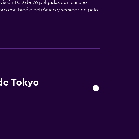
levisión LCD de 26 pulgadas con canales
oro con bidé electrónico y secador de pelo.
nas de negocios incluyen escritorio y
 de Tokyo