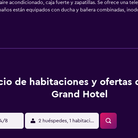
aire acondicionado, caja fuerte y zapatillas. Se ofrece una te
s baños están equipados con ducha y bañera combinadas, inod
 Internet por cable y wifi gratis. Los servicios para las perso
jes en la habitación y tabla de planchar con plancha.
cio de habitaciones y ofertas
Grand Hotel
14/8
2 huéspedes, 1 habitación