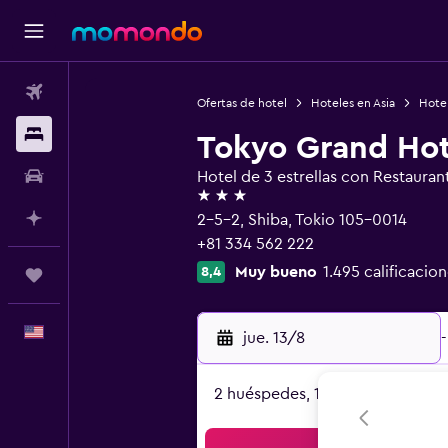
Vuelos
Ofertas de hotel
Hoteles en Asia
Hote
Alojamientos
Tokyo Grand Hot
Autos
Hotel de 3 estrellas con Restauran
3 estrellas
Planifica con IA
2-5-2, Shiba, Tokio 105-0014
+81 334 562 222
Muy bueno
1.495 calificacion
8,4
Trips
Español
jue. 13/8
-
2 huéspedes, 1 habitación