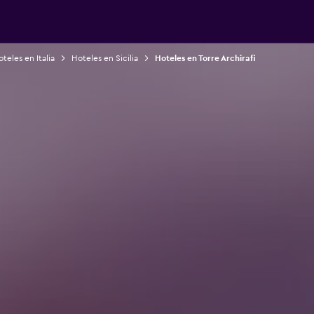
teles en Italia
Hoteles en Sicilia
Hoteles en Torre Archirafi