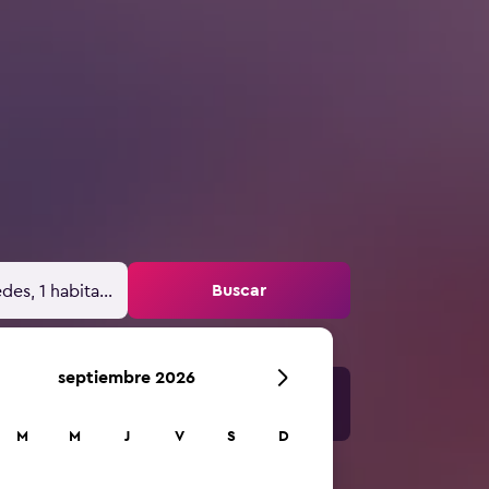
Buscar
des, 1 habitación
septiembre 2026
M
M
J
V
S
D