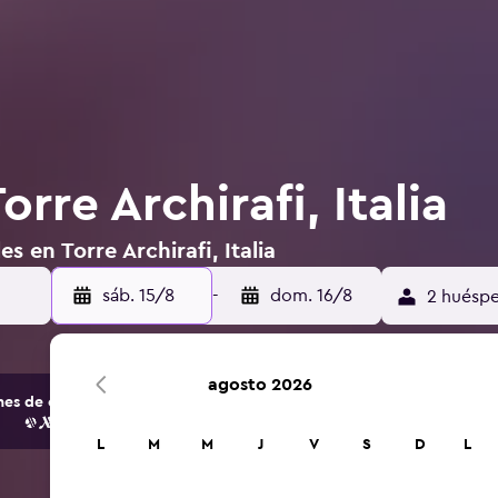
rre Archirafi, Italia
s en Torre Archirafi, Italia
sáb. 15/8
-
dom. 16/8
2 huéspe
agosto 2026
s de opciones de hoteles y alojamientos.
L
M
M
J
V
S
D
L