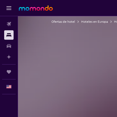
Ofertas de hotel
Hoteles en Europa
Ho
Vuelos
Alojamientos
Autos
Planifica con IA
Trips
Español