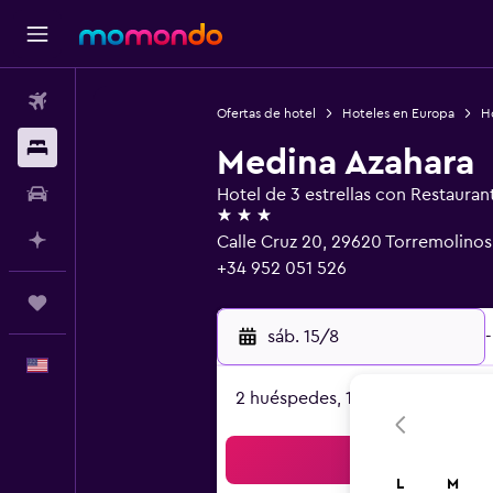
Vuelos
Ofertas de hotel
Hoteles en Europa
H
Alojamientos
Medina Azahara
Autos
Hotel de 3 estrellas con Restauran
3 estrellas
Planifica con IA
Calle Cruz 20, 29620 Torremolinos
+34 952 051 526
Trips
sáb. 15/8
-
Español
2 huéspedes, 1 habitación
Bus
L
M