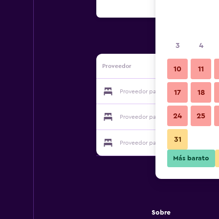
3
4
Proveedor
10
11
Proveedor para Medina Azahara
17
18
24
25
Proveedor para Medina Azahara
31
Proveedor para Medina Azahara
Más barato
Sobre