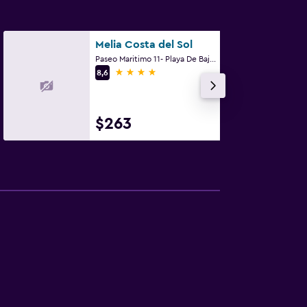
Melia Costa del Sol
Paseo Maritimo 11- Playa De Bajondillo, Torremolinos, Andalucía
4 estrellas
8,6
$263