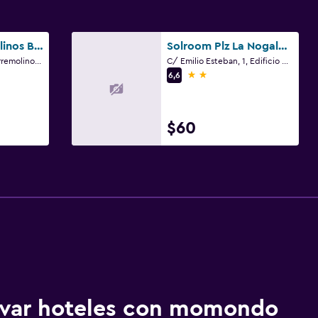
Ibersol Torremolinos Beach
Solroom Plz La Nogalera - Adults Only
C/ Pontinental, 2, Torremolinos, Andalucía
C/ Emilio Esteban, 1, Edificio Madrid, Torremolinos, Andalucía
2 estrellas
6,6
$60
ervar hoteles con momondo