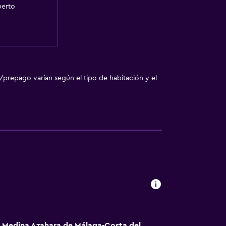
uerto
/prepago varían según el tipo de habitación y el
á Medina Azahara de Málaga-Costa del