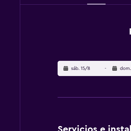
sáb. 15/8
-
dom.
Servicios e inst