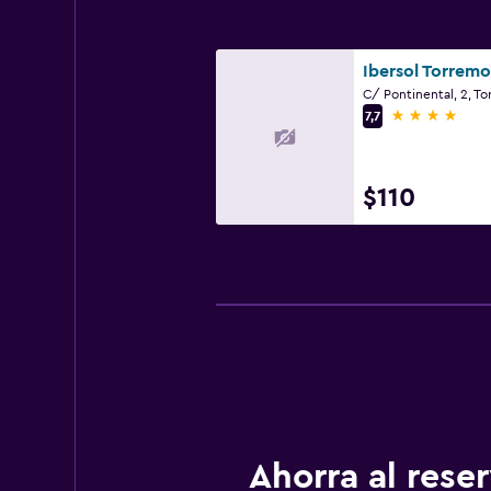
4 estrellas
7,7
$110
Ahorra al res