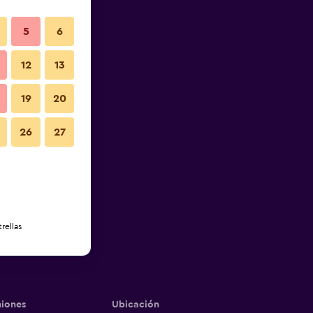
5
6
12
13
19
20
26
27
rellas
iones
Ubicación