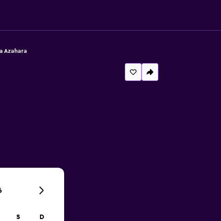
a Azahara
6
S
D