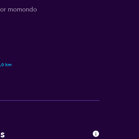
 por momondo
1,0 km
s