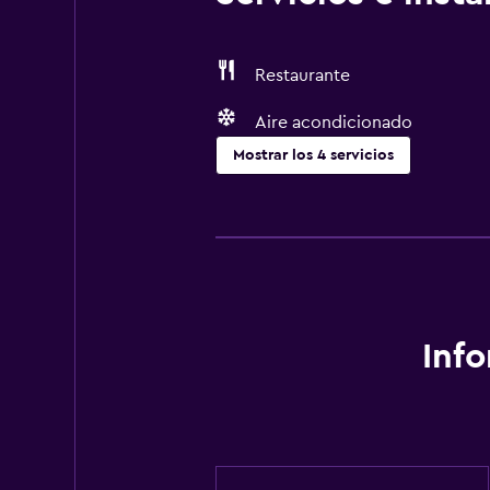
Restaurante
Aire acondicionado
Mostrar los 4 servicios
Comedor
Cafetería
Restaurante
Servicios básicos
Inf
Aire acondicionado