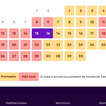
1
2
1
2
3
4
5
6
7
8
9
7
8
9
10
11
12
13
14
15
16
14
15
16
17
18
Ver precios
19
20
21
22
23
21
22
23
24
25
26
27
28
29
30
28
29
30
Ver precios
Ver precios
Promedio
Más caro
En base a los precios promedio de hoteles de 3 est
Habitaciones
Servicios
Opin