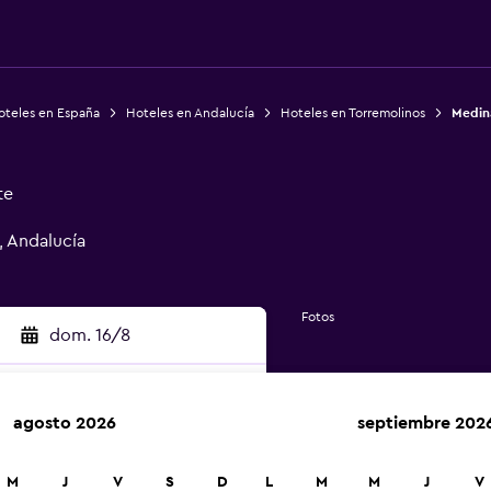
oteles en España
Hoteles en Andalucía
Hoteles en Torremolinos
Medin
te
, Andalucía
Fotos
dom. 16/8
agosto 2026
septiembre 202
car
M
J
V
S
D
L
M
M
J
V