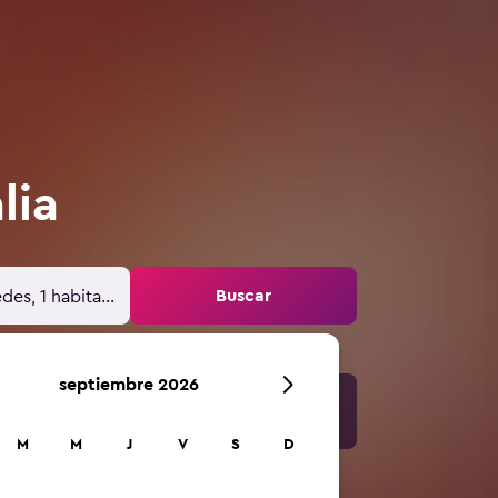
lia
Buscar
des, 1 habitación
septiembre 2026
M
M
J
V
S
D