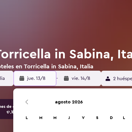
rricella in Sabina, Ita
eles en Torricella in Sabina, Italia
jue. 13/8
-
vie. 14/8
2 huéspe
agosto 2026
s de opciones de hoteles y alojamientos.
L
M
M
J
V
S
D
L