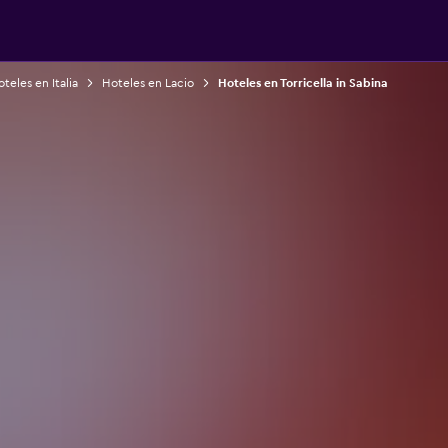
teles en Italia
Hoteles en Lacio
Hoteles en Torricella in Sabina