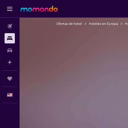
Ofertas de hotel
Hoteles en Europa
Ho
Vuelos
Alojamientos
Autos
Planifica con IA
Trips
Español