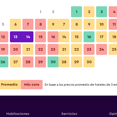
1
2
1
2
3
4
5
6
7
8
9
7
8
9
10
11
12
13
14
15
16
14
15
16
17
18
Ver precios
reakfast
19
20
21
22
23
21
22
23
24
25
26
27
28
29
30
28
29
30
Ver precios
reakfast
Ver precios
reakfast
Promedio
Más caro
En base a los precios promedio de hoteles de 3 est
Habitaciones
Servicios
Opin