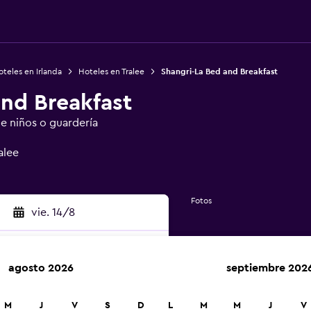
teles en Irlanda
Hoteles en Tralee
Shangri-La Bed and Breakfast
and Breakfast
e niños o guardería
alee
Fotos
vie. 14/8
agosto 2026
septiembre 202
car
M
J
V
S
D
L
M
M
J
V