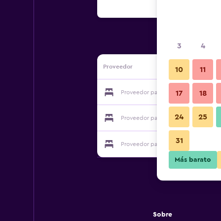
3
4
Proveedor
10
11
Proveedor para Shangri-La Bed and B
17
18
24
25
Proveedor para Shangri-La Bed and B
31
Proveedor para Shangri-La Bed and B
Más barato
Sobre