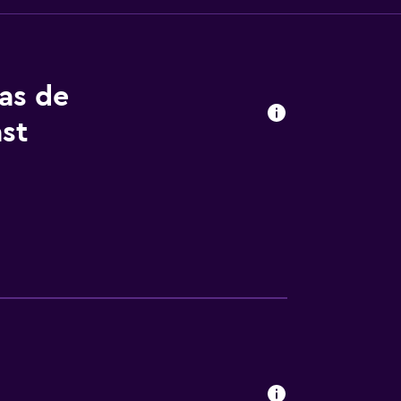
tas de
st