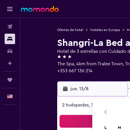
Vuelos
Ofertas de hotel
Hoteles en Europa
Ho
Alojamientos
Shangri-La Bed 
Autos
Hotel de 3 estrellas con Cuidado d
3 estrellas
Planifica con IA
The Spa, 4km from Tralee Town, Tr
+353 667 136 214
Trips
jue. 13/8
-
Español
2 huéspedes, 1 habitación
Bus
L
M