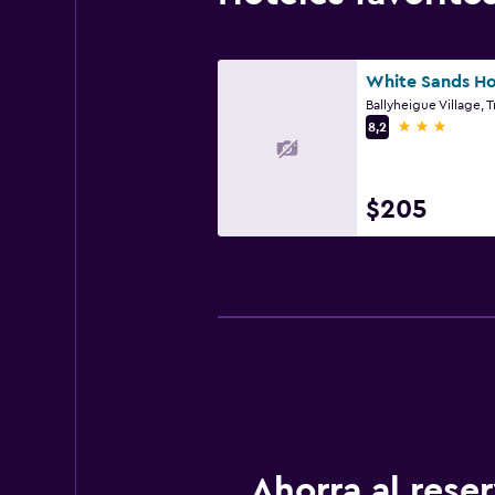
White Sands Ho
Ballyheigue Village, T
3 estrellas
8,2
$205
Ahorra al res