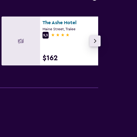
The Ashe Hotel
Maine Street, Tralee
4 estrellas
9,3
$162