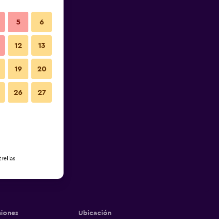
5
6
12
13
19
20
26
27
rellas
iones
Ubicación