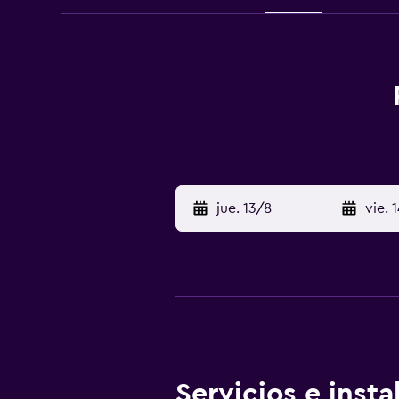
jue. 13/8
-
vie. 
Servicios e inst