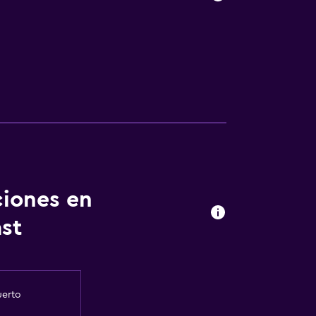
dería
ciones en
st
uerto