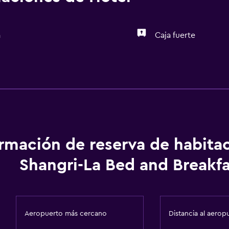
a
Caja fuerte
Ideal para familias
Cuidado de niños o guar
ormación de reserva de habita
Shangri-La Bed and Breakfa
Aeropuerto más cercano
Distancia al aerop