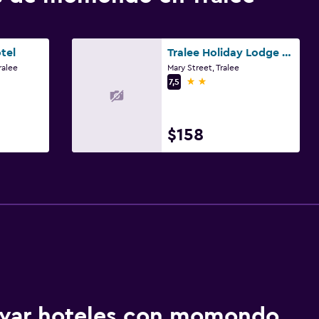
tel
Tralee Holiday Lodge Guest Accommodation
ralee
Mary Street, Tralee
2 estrellas
7,5
$158
ervar hoteles con momondo