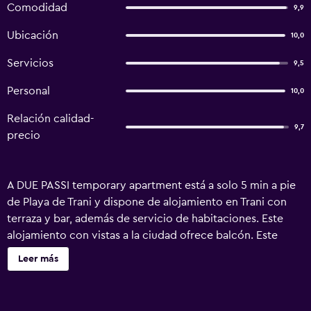
Comodidad
9,9
Ubicación
10,0
Servicios
9,5
Personal
10,0
Relación calidad-
9,7
precio
A DUE PASSI temporary apartment está a solo 5 min a pie
de Playa de Trani y dispone de alojamiento en Trani con
terraza y bar, además de servicio de habitaciones. Este
alojamiento con vistas a la ciudad ofrece balcón. Este
apartamento con aire acondicionado consta de 2
Leer más
dormitorios, una sala de estar, una cocina totalmente
equipada con nevera y cafetera, y 1 baño con bidet y
ducha. Hay toallas y ropa de cama en el apartamento. El