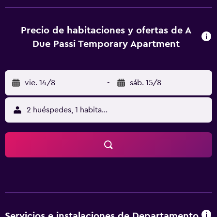
desayuno ofrece opciones buffet, a la carta o italianas. Bari
Cathedral está a 46 km del alojamiento, y Basílica de San
Nicolás está a 46 km. El aeropuerto (Aeropuerto
Precio de habitaciones y ofertas de A
Bari/Palese) está a 38 km.
Due Passi Temporary Apartment
vie. 14/8
-
sáb. 15/8
2 huéspedes, 1 habitación
Servicios e instalaciones de Departamento