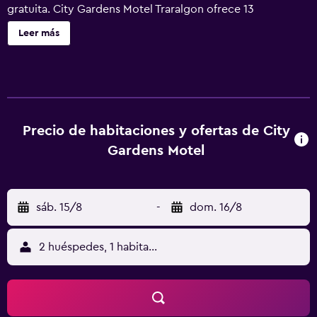
gratuita. City Gardens Motel Traralgon ofrece 13
alojamientos con aire acondicionado, botella de agua
Leer más
gratuita y cafetera y tetera. Se ofrece televisión digitales.
Los huéspedes pueden utilizar los siguientes servicios
disponibles en las habitaciones: frigorífico y microondas.
Los baños están equipados con ducha, artículos de
higiene personal gratuitos y secador de pelo. Los
huéspedes pueden navegar por la web gracias a nuestro
Precio de habitaciones y ofertas de City
acceso a Internet wifi gratis. Los servicios para personas
Gardens Motel
de negocios incluyen escritorio y sillas de oficina. Se
ofrece servicio de limpieza todos los días. Se pueden
practicar las actividades de ocio y esparcimiento que se
sáb. 15/8
-
dom. 16/8
indican más abajo en las instalaciones o cerca del
alojamiento (es posible que se aplique un recargo).
2 huéspedes, 1 habitación