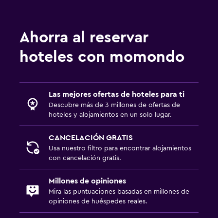
TV de pantalla plana
TV
Ahorra al reservar
Aire libre
hoteles con momondo
Parrilla
Jardín
Las mejores ofertas de hoteles para ti
Habitación
Descubre más de 3 millones de ofertas de
hoteles y alojamientos en un solo lugar.
Enchufe cerca de la cama
Armario o clóset
CANCELACIÓN GRATIS
Usa nuestro filtro para encontrar alojamientos
con cancelación gratis.
Servicios y facilidades
Servicio de habitaciones
Millones de opiniones
Mira las puntuaciones basadas en millones de
Botella de agua
opiniones de huéspedes reales.