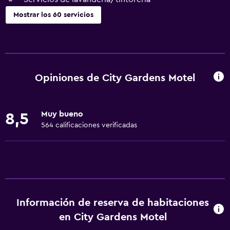
Mostrar los 60 servicios
Servicios básicos
Wifi gratis
Internet
Opiniones de City Gardens Motel
Ropa de cama
Toallas
Muy bueno
8,5
Extinguidor
564 calificaciones verificadas
Artículos de aseo gratis
Champú
Alarma de humo
Calefacción
Información de reserva de habitaciones
Adaptador
en City Gardens Motel
Gel de ducha