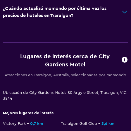
¿Cuándo actualizó momondo por última vez los
Accesibilidad y adecuación
precios de hoteles en Traralgon?
Estacionamiento accesible
Para no fumadores
Almohada sin plumas
Plantas superiores accesibles por escaleras
Lugares de interés cerca de City
Áreas designadas para fumadores
Gardens Motel
Atracciones en Traralgon, Australia, seleccionadas por momondo
Salud y seguridad
Limpieza diaria
Ubicación de City Gardens Motel: 80 Argyle Street, Traralgon, VIC
Cámaras CCTV en zonas comunes
3844
Cámaras CCTV en el exterior
Caja fuerte
Mejores lugares de interés
Victory Park
0,7 km
Traralgon Golf Club
3,6 km
Lavandería