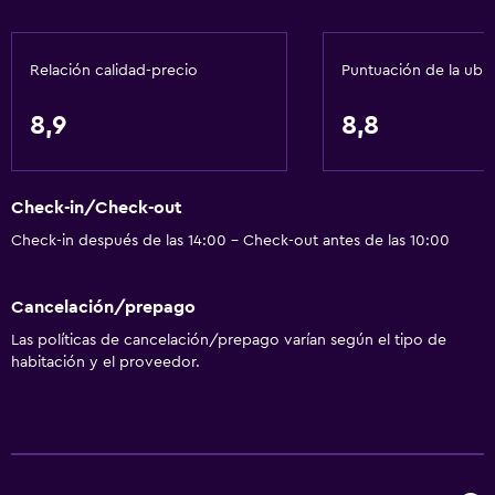
Aire acondicionado
Papeleras
Relación calidad-precio
Puntuación de la ubi
Comedor
8,9
8,8
Copas
Tetera eléctrica
Check-in/Check-out
Microondas
Check-in después de las 14:00 - Check-out antes de las 10:00
Tetera/cafetera
Tetera
Cancelación/prepago
Tostadora
Las políticas de cancelación/prepago varían según el tipo de
Nevera
habitación y el proveedor.
Cafetera
Mesa de comedor
Baño