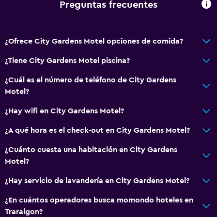
Preguntas frecuentes
Ducha
Secador de pelo
¿Ofrece City Gardens Motel opciones de comida?
Aseo
Papel higiénico
¿Tiene City Gardens Motel piscina?
Baño privado
¿Cuál es el número de teléfono de City Gardens
Ducha italiana
Motel?
¿Hay wifi en City Gardens Motel?
General
¿A qué hora es el check-out en City Gardens Motel?
Vista a una calle tranquila
Habitaciones familiares
¿Cuánto cuesta una habitación en City Gardens
Motel?
Zona de estar
Sofá
¿Hay servicio de lavandería en City Gardens Motel?
Alfombrado
¿En cuántos operadores busca momondo hoteles en
Espacio de almacenamiento
Traralgon?