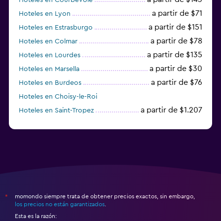
a partir de $71
Hoteles en Lyon
a partir de $151
Hoteles en Estrasburgo
a partir de $78
Hoteles en Colmar
a partir de $135
Hoteles en Lourdes
a partir de $30
Hoteles en Marsella
a partir de $76
Hoteles en Burdeos
Hoteles en Choisy-le-Roi
a partir de $1.207
Hoteles en Saint-Tropez
a partir de $68
Hoteles en Montpellier
momondo siempre trata de obtener precios exactos, sin embargo,
*
los precios no están garantizados
.
Esta es la razón: