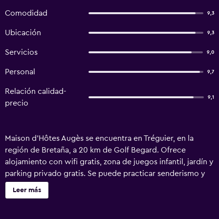
Comodidad
9,3
Ubicación
9,3
Servicios
9,0
Personal
9,7
Relación calidad-
9,1
precio
Maison d'Hôtes Augès se encuentra en Tréguier, en la
región de Bretaña, a 20 km de Golf Begard. Ofrece
alojamiento con wifi gratis, zona de juegos infantil, jardín y
parking privado gratis. Se puede practicar senderismo y
pesca en los alrededores. Campo de golf Saint-Samson
Leer más
está a 27 km del alojamiento, y Golf Ajoncs-d'Or está a 39
km. El aeropuerto (Aeropuerto de Brest - Bretaña) está a