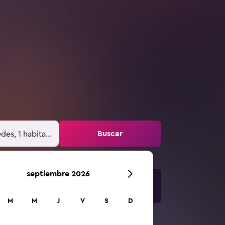
Buscar
des, 1 habitación
septiembre 2026
M
M
J
V
S
D