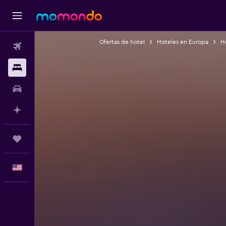
Ofertas de hotel
Hoteles en Europa
Ho
Vuelos
Alojamientos
Autos
Planifica con IA
Trips
Español