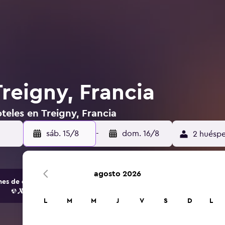
reigny, Francia
teles en Treigny, Francia
sáb. 15/8
-
dom. 16/8
2 huéspe
agosto 2026
s de opciones de hoteles y alojamientos.
L
M
M
J
V
S
D
L