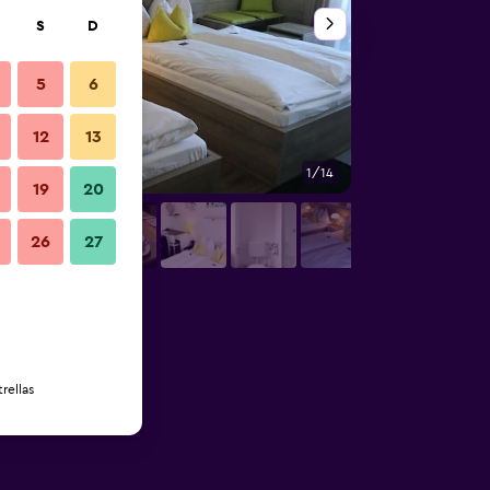
S
D
5
6
12
13
1/14
Habitación
19
20
26
27
rellas