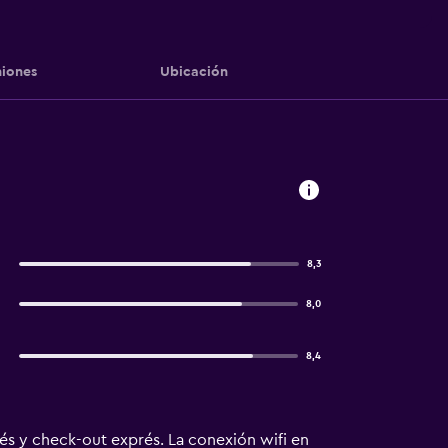
iones
Ubicación
8,3
8,0
8,4
és y check-out exprés. La conexión wifi en