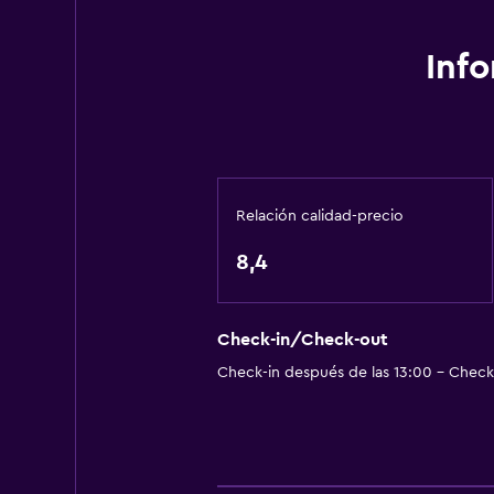
Baño
Inf
Secador de pelo
Aseo
Papel higiénico
Ducha
Relación calidad-precio
Baño privado
8,4
Sistema de entretenimiento
Radio
Check-in/Check-out
TV por cable o vía satélite
Check-in después de las 13:00 - Check-
TV de pantalla plana
TV