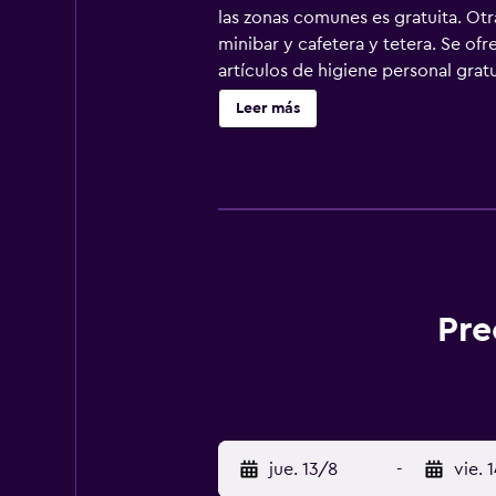
las zonas comunes es gratuita. Otr
minibar y cafetera y tetera. Se of
artículos de higiene personal gra
wifi gratis. Los servicios para las
Leer más
Pre
jue. 13/8
-
vie. 