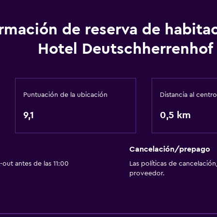
Comedor
ormación de reserva de habita
Tetera eléctrica
Hotel Deutschherrenhof
Tetera/cafetera
Tetera
Minibar
Puntuación de la ubicación
Distancia al centro
Cafetera
9,1
0,5 km
General
Habitaciones familiares
Cancelación/prepago
Teléfono
out antes de las 11:00
Las políticas de cancelación
proveedor.
Espacio de almacenamie