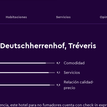
Habitaciones
Servicios
Opin
Deutschherrenhof, Tréveris
Comodidad
8,7
Servicios
9,1
Relación calidad-
9,3
precio
ncia, este hotel para no fumadores cuenta con check-in expr