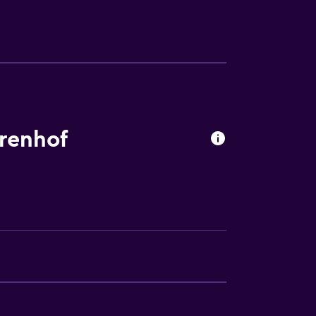
ión
ca
 consulta (pueden aplicar cargos extra)
renhof
a