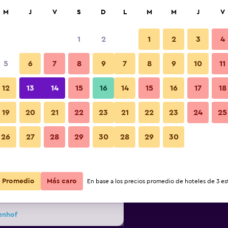
car
M
J
V
S
D
L
M
M
J
V
1
2
1
2
3
4
ás barata de precio por noche
5
6
7
8
9
7
8
9
10
11
Habitación
r
Total noche
12
13
14
15
16
14
15
16
17
18
19
20
21
22
23
21
22
23
24
25
$104
Ver oferta
Fotos
26
27
28
29
30
28
29
30
$115
Ver oferta
Promedio
Más caro
En base a los precios promedio de hoteles de 3 est
$119
Ver oferta
enhof