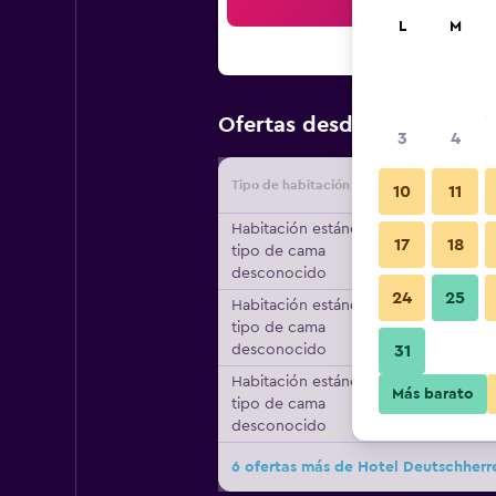
Bus
L
M
$104
Ofertas desde
/
Oferta m
3
4
Tipo de habitación
Proveedo
10
11
Habitación estándar,
17
18
tipo de cama
desconocido
24
25
Habitación estándar,
tipo de cama
desconocido
31
Habitación estándar,
Más barato
tipo de cama
desconocido
6 ofertas más de Hotel Deutschherr