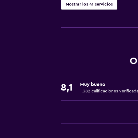
Mostrar los 41 servicios
Servicios básicos
Wifi gratis
Wifi disponible en todas las instal
Internet
Gel de ducha
O
Ropa de cama
Toallas
Muy bueno
8,1
Ventilador
1.382 calificaciones verificad
Extinguidor
Artículos de aseo gratis
Champú
Alarma de humo
Calefacción