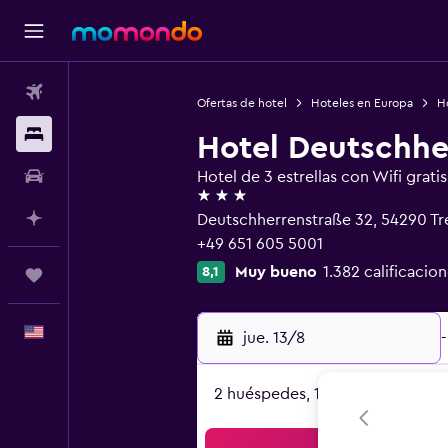
Vuelos
Ofertas de hotel
Hoteles en Europa
H
Alojamientos
Hotel Deutschhe
Autos
Hotel de 3 estrellas con Wifi gratis
3 estrellas
Planifica con IA
Deutschherrenstraße 32, 54290 Tré
+49 651 605 5001
Muy bueno
1.382 calificacion
8,1
Trips
Español
jue. 13/8
-
2 huéspedes, 1 habitación