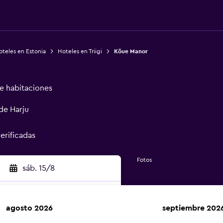
teles en Estonia
Hoteles en Triigi
Kõue Manor
de habitaciones
 de Harju
verificadas
Fotos
sáb. 15/8
agosto 2026
septiembre 202