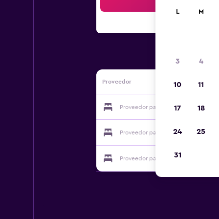
Bus
L
M
3
4
Proveedor
10
11
Proveedor para Kõue Manor
17
18
24
25
Proveedor para Kõue Manor
31
Proveedor para Kõue Manor