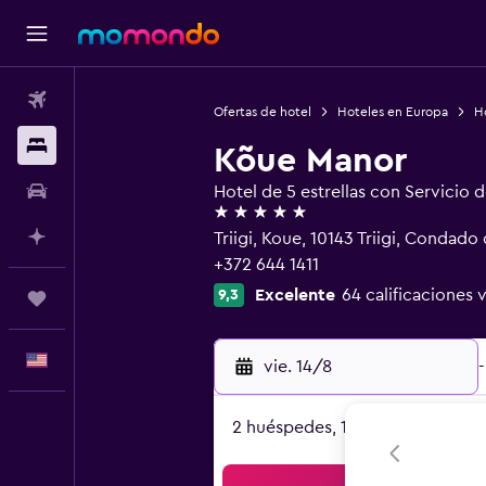
Vuelos
Ofertas de hotel
Hoteles en Europa
Ho
Alojamientos
Kõue Manor
Autos
Hotel de 5 estrellas con Servicio 
5 estrellas
Planifica con IA
Triigi, Koue, 10143 Triigi, Condado
+372 644 1411
Excelente
64 calificaciones 
9,3
Trips
Español
vie. 14/8
-
2 huéspedes, 1 habitación