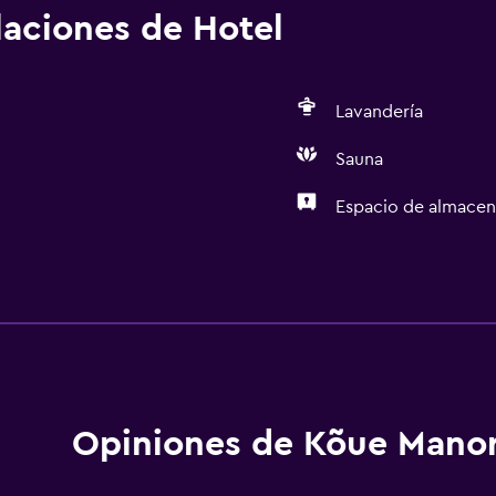
alaciones de Hotel
Lavandería
Sauna
Espacio de almace
Lavandería
Lavandería
General
Espacio de almacenamie
Opiniones de Kõue Mano
Spa