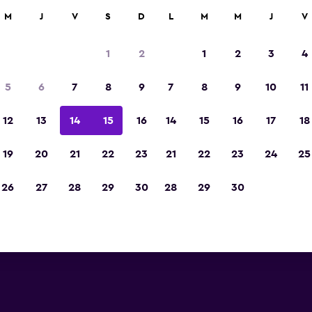
car
M
J
V
S
D
L
M
M
J
V
1
2
1
2
3
4
5
6
7
8
9
7
8
9
10
11
12
13
14
15
16
14
15
16
17
18
Ver precios
19
20
21
22
23
21
22
23
24
25
26
27
28
29
30
28
29
30
Ver precios
Ver precios