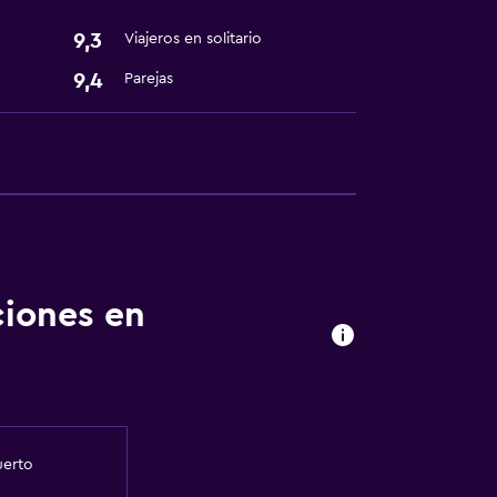
9,3
Viajeros en solitario
9,4
Parejas
ciones en
uerto