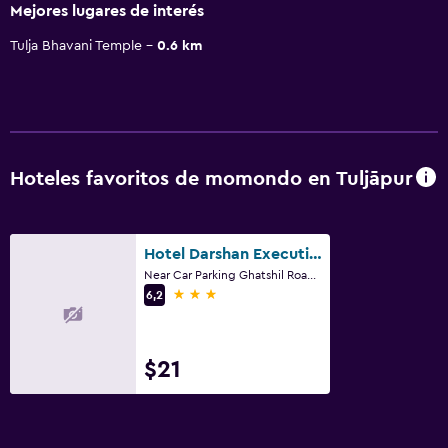
Mejores lugares de interés
Tulja Bhavani Temple
0.6 km
Hoteles favoritos de momondo en Tuljāpur
Hotel Darshan Executive
Near Car Parking Ghatshil Road, Tuljāpur
3 estrellas
6,2
$21