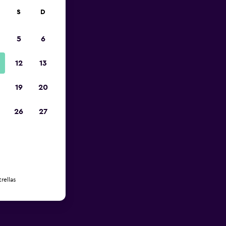
S
D
5
6
12
13
19
20
26
27
rellas