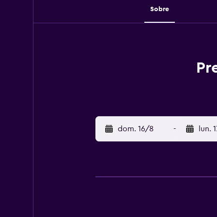
Sobre
Pr
dom. 16/8
-
lun. 