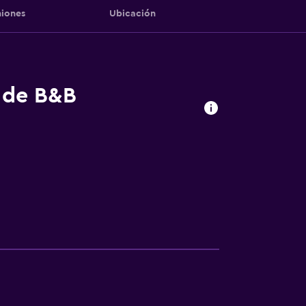
iones
Ubicación
s de B&B