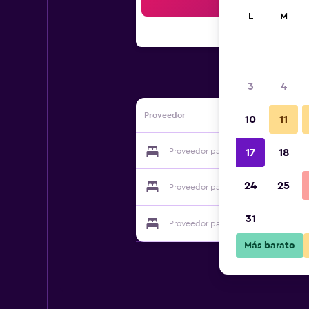
Bus
L
M
3
4
Proveedor
10
11
Proveedor para B&B Sant'Oronzo Turi
17
18
24
25
Proveedor para B&B Sant'Oronzo Turi
31
Proveedor para B&B Sant'Oronzo Turi
Más barato