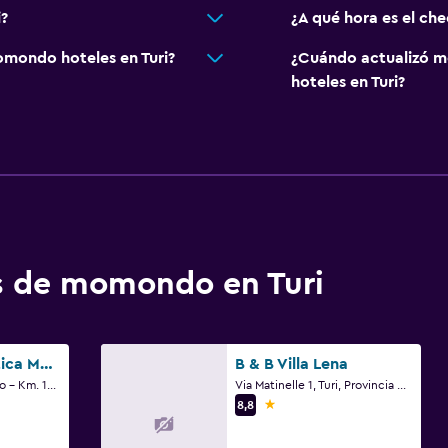
?
¿A qué hora es el ch
mondo hoteles en Turi?
¿Cuándo actualizó m
hoteles en Turi?
os de momondo en Turi
Hotel Relais Antica Masseria
B & B Villa Lena
S.S. 172 Turi Putignano - Km. 14, Turi, Provincia de Bari
Via Matinelle 1, Turi, Provincia de Bari
1 estrella
8,8