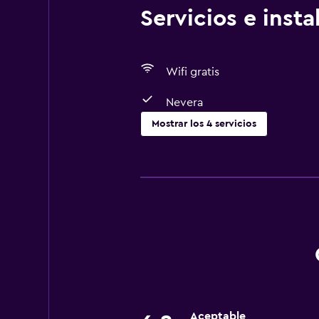
Servicios e inst
Wifi gratis
Nevera
Mostrar los 4 servicios
Comedor
Minibar
Nevera
Servicios básicos
Wifi gratis
Aceptable