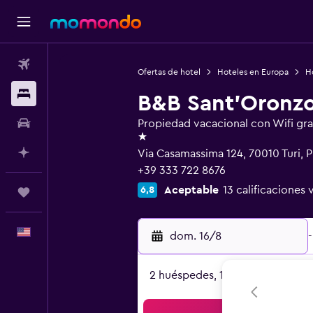
Vuelos
Ofertas de hotel
Hoteles en Europa
Ho
Alojamientos
B&B Sant'Oronzo
Autos
Propiedad vacacional con Wifi gra
1 estrella
Planifica con IA
Via Casamassima 124, 70010 Turi, P
+39 333 722 8676
Aceptable
13 calificaciones 
6,8
Trips
Español
dom. 16/8
-
2 huéspedes, 1 habitación