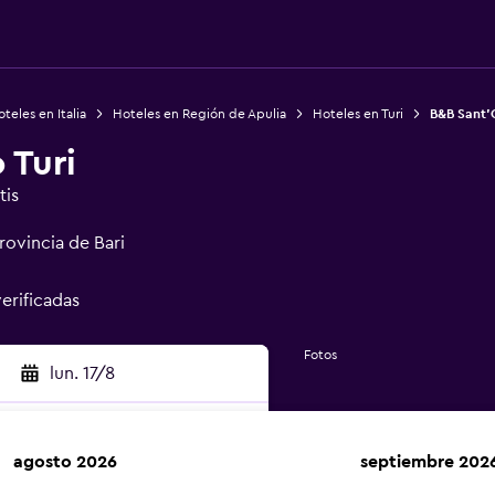
teles en Italia
Hoteles en Región de Apulia
Hoteles en Turi
B&B Sant'O
 Turi
tis
rovincia de Bari
verificadas
Fotos
lun. 17/8
agosto 2026
septiembre 202