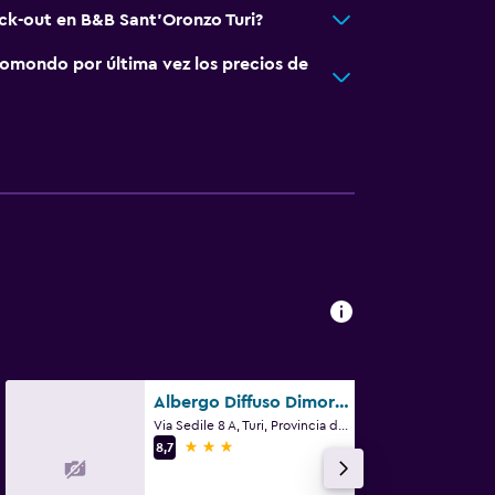
eck-out en B&B Sant'Oronzo Turi?
omondo por última vez los precios de
Albergo Diffuso Dimora Rossi
Via Sedile 8 A, Turi, Provincia de Bari
3 estrellas
8,7