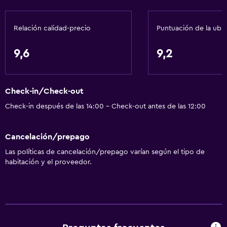
Parrilla
Área de picnic
Relación calidad-precio
Puntuación de la ubi
Jardín
9,6
9,2
Baño
Aseo
Check-in/Check-out
Papel higiénico
Check-in después de las 14:00 - Check-out antes de las 12:00
Ducha
Baño privado
Cancelación/prepago
Las políticas de cancelación/prepago varían según el tipo de
Sistema de entretenimiento
habitación y el proveedor.
TV por cable o vía satélite
TV de pantalla plana
TV