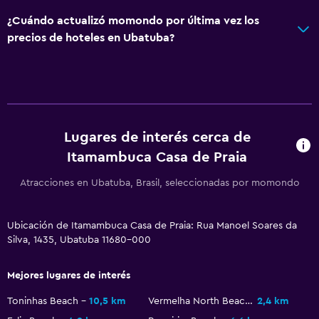
Habitación
¿Cuándo actualizó momondo por última vez los
Enchufe cerca de la cama
precios de hoteles en Ubatuba?
Comedor
Cocina compartida
General
Lugares de interés cerca de
Piso de mosaico/mármol
Itamambuca Casa de Praia
Atracciones en Ubatuba, Brasil, seleccionadas por momondo
Servicios y facilidades
Check-in/check-out privado
Ubicación de Itamambuca Casa de Praia: Rua Manoel Soares da
Silva, 1435, Ubatuba 11680-000
Piscina
Mejores lugares de interés
Piscina al aire libre
Toninhas Beach
10,5 km
Vermelha North Beach
2,4 km