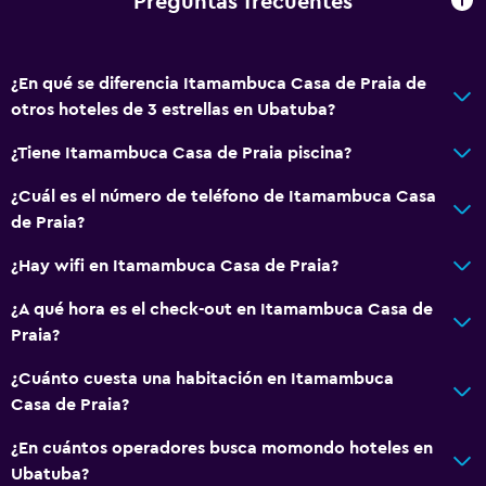
Preguntas frecuentes
Estacionamiento y transporte
Estacionamiento gratuito
Estacionamiento privado
¿En qué se diferencia Itamambuca Casa de Praia de
otros hoteles de 3 estrellas en Ubatuba?
Accesibilidad y adecuación
¿Tiene Itamambuca Casa de Praia piscina?
Habitaciones para no fumadores disponibles
¿Cuál es el número de teléfono de Itamambuca Casa
Áreas designadas para fumadores
de Praia?
¿Hay wifi en Itamambuca Casa de Praia?
Salud y seguridad
Limpieza diaria
¿A qué hora es el check-out en Itamambuca Casa de
Praia?
Botiquín de primeros auxilios
¿Cuánto cuesta una habitación en Itamambuca
Lavandería
Casa de Praia?
Tendedero
¿En cuántos operadores busca momondo hoteles en
Ubatuba?