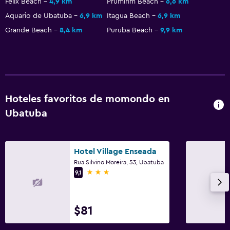
Felix Beach
4,9 km
Prumirim Beach
6,6 km
Aquario de Ubatuba
6,9 km
Itagua Beach
6,9 km
Grande Beach
8,4 km
Puruba Beach
9,9 km
Hoteles favoritos de momondo en
Ubatuba
Hotel Village Enseada
Rua Silvino Moreira, 53, Ubatuba
3 estrellas
9,1
$81