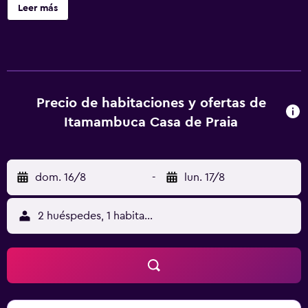
Estadio de Ubatuba, a 10 km de Iglesia Mayor y a 49 km de
Leer más
Quilombo do Campinho. El alojamiento dispone de cocina
compartida y wifi gratis en todo el alojamiento. Las
habitaciones de este alojamiento están equipadas con TV
de pantalla plana. En el hostal o pensión, cada habitación
está equipada con aire acondicionado y baño privado.
Itamambuca Casa de Praia ofrece barbacoa. El aeropuerto
Precio de habitaciones y ofertas de
(Aeropuerto regional de São José dos Campos) está a 143
Itamambuca Casa de Praia
km.
dom. 16/8
-
lun. 17/8
2 huéspedes, 1 habitación