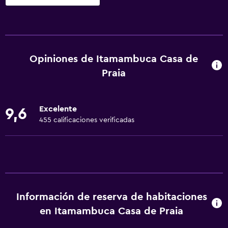
Servicios básicos
Wifi gratis
Wifi disponible en todas las instalaciones
Opiniones de Itamambuca Casa de
Internet
Praia
Ropa de cama
Toallas
Excelente
9,6
Ventilador
455 calificaciones verificadas
Extinguidor
Aire acondicionado
Aire libre
Terraza/patio
Información de reserva de habitaciones
en Itamambuca Casa de Praia
Sillas de playa