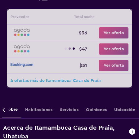
Proveedor
Total noche
$36
Ver oferta
$47
Ver oferta
$51
Ver oferta
4 ofertas más de Itamambuca Casa de Praia
Sobre
Habitaciones
Servicios
Opiniones
Ubicación
Acerca de Itamambuca Casa de Praia,
Ubatuba