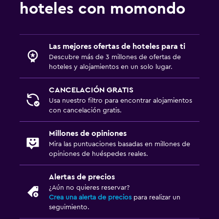
hoteles con momondo
Ducha
Tina de baño
Las mejores ofertas de hoteles para ti
Aire libre
Descubre más de 3 millones de ofertas de
hoteles y alojamientos en un solo lugar.
Chimenea exterior
Jardín
CANCELACIÓN GRATIS
Terraza/patio
Usa nuestro filtro para encontrar alojamientos
con cancelación gratis.
Sillas de playa
Parrilla
Millones de opiniones
Mira las puntuaciones basadas en millones de
Terraza
opiniones de huéspedes reales.
Lavandería
Alertas de precios
¿Aún no quieres reservar?
Lavandería
Crea una alerta de precios
para realizar un
Servicio de planchado
seguimiento.