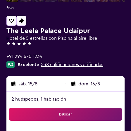
Fotos
The Leela Palace Udaipur
Hotel de 5 estrellas con Piscina al aire libre
5 estrellas
+91 294 670 1234
Excelente
538 calificaciones verificadas
9,2
sáb. 15/8
-
dom. 16/8
2 huéspedes, 1 habitación
Buscar