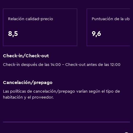
Recepción 24 horas
Salas de conferencia
Relación calidad-precio
Puntuación de la ubi
Caja fuerte
Botella de agua
8,5
9,6
Capilla/templo
Check-in/Check-out
Comedor
Check-in después de las 14:00 - Check-out antes de las 12:00
Almuerzos para llevar
Menús para dietas especiales (bajo petición)
Cancelación/prepago
Restaurante
Las políticas de cancelación/prepago varían según el tipo de
Bar/lounge
habitación y el proveedor.
La comida se puede entregar en el alojamiento
Minibar
Bar de tapas