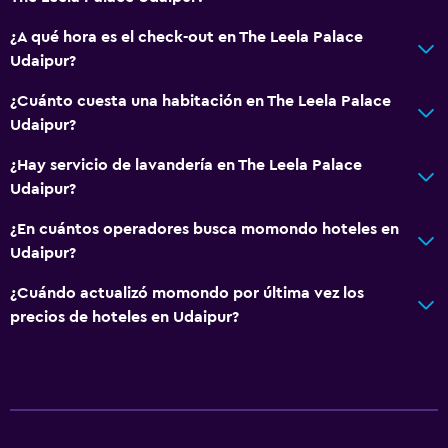
Tienda de regalos
¿A qué hora es el check-out en The Leela Palace
Ecoturismo
Udaipur?
Bicicletas
¿Cuánto cuesta una habitación en The Leela Palace
Juegos de mesa/rompecabezas
Udaipur?
Sala de juegos
¿Hay servicio de lavandería en The Leela Palace
Clases de cocina
Udaipur?
Salón de belleza
¿En cuántos operadores busca momondo hoteles en
Compras
Udaipur?
¿Cuándo actualizó momondo por última vez los
General
precios de hoteles en Udaipur?
Habitaciones familiares
Posibilidad de habitaciones conectadas
Casilleros
Vista a la montaña