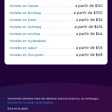
a partir de $141
Hoteles en Hassan
a partir de $355
Hoteles en Bombay
a partir de $34
Hoteles en Katra
a partir de $414
Hoteles en Gulmarg
a partir de $44
Hoteles en Amritsar
Hoteles en Hyderabad
a partir de $56
Hoteles en Jaipur
a partir de $68
Hoteles en Gurugram
a partir de $36
Hoteles en Agra
momondo siempre trata de obtener precios exactos, sin embargo,
*
los precios no están garantizados
.
Esta es la razón: