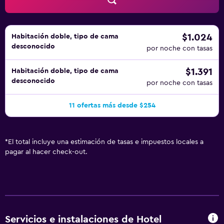
servicio de descubierta nocturno y servicio de limpieza
todos los días. Es posible solicitar tabla de planchar con
plancha. Los servicios de ocio y esparcimiento en este
hotel incluyen una piscina al aire libre y gimnasio. Se
$1.024
Habitación doble, tipo de cama
desconocido
pueden practicar las actividades de ocio y esparcimiento
por noche con tasas
que se indican más abajo en las instalaciones o cerca del
$1.391
Habitación doble, tipo de cama
alojamiento (es posible que se aplique un recargo).
desconocido
por noche con tasas
11 ofertas más desde $254
*
El total incluye una estimación de tasas e impuestos locales a
pagar al hacer check-out.
Servicios e instalaciones de Hotel