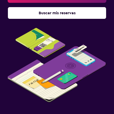
Club infantil
Buscar mis reservas
Estacionamiento y transporte
Traslado al aeropuerto (con cargos)
Estacionamiento gratuito
Sistema de entretenimiento
Biblioteca
TV
Zona de trabajo
Fax/fotocopiadora
Escritorio
Gimnasio