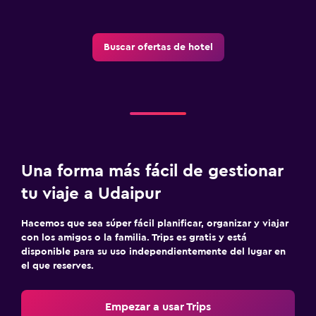
Servicios de lavandería/tintorería
Plancha para pantalones
Plancha y tabla de planchar
Buscar ofertas de hotel
Salud y seguridad
Limpieza diaria
Cámaras CCTV en zonas comunes
Seguridad las 24 horas
Una forma más fácil de gestionar
Botiquín de primeros auxilios
tu viaje a Udaipur
Caja fuerte
Hacemos que sea súper fácil planificar, organizar y viajar
con los amigos o la familia. Trips es gratis y está
Ideal para familias
disponible para su uso independientemente del lugar en
Cuidado de niños o guardería
el que reserves.
Comidas para niños
Empezar a usar Trips
Buffet infantil