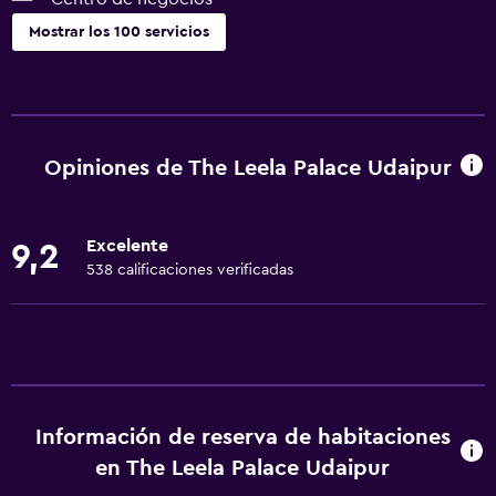
Mostrar los 100 servicios
Servicios y facilidades
Centro de negocios
Renta de autos
Opiniones de The Leela Palace Udaipur
Servicio de despertador
Servicio de conserjería
Excelente
9,2
Cambio de divisas
538 calificaciones verificadas
Instalaciones para reuniones
Servicio de habitaciones
Mostrador de información turística
Masaje de pies
Información de reserva de habitaciones
Check-out exprés
en The Leela Palace Udaipur
Check-in/check-out privado