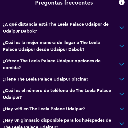
Desayuno en la habitación
Preguntas frecuentes
Tetera/cafetera
Cafetera
¿A qué distancia está The Leela Palace Udaipur de
Udaipur Dabok?
Piscina y spa
¿Cuál es la mejor manera de llegar a The Leela
Spa
Palace Udaipur desde Udaipur Dabok?
Bañera de hidromasaje
¿Ofrece The Leela Palace Udaipur opciones de
Piscina al aire libre
comida?
Piscina pequeña
¿Tiene The Leela Palace Udaipur piscina?
Piscina con vista
Vapor
¿Cuál es el número de teléfono de The Leela Palace
Udaipur?
Masajes
Sauna
¿Hay wifi en The Leela Palace Udaipur?
¿Hay un gimnasio disponible para los huéspedes de
Actividades
The Leela Palace Udaipur?