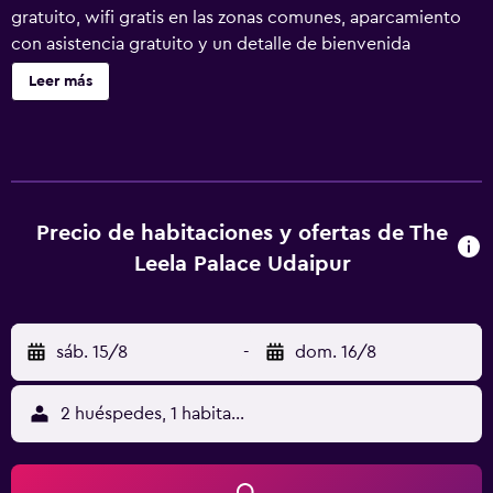
gratuito, wifi gratis en las zonas comunes, aparcamiento
con asistencia gratuito y un detalle de bienvenida
gratuito. También encontrarás un gimnasio, un bar o
Leer más
lounge y un bar-cafetería. The Leela Palace Udaipur ofrece
88 alojamientos con minibar y caja fuerte (cabe un
portátil). Estos alojamientos con mobiliario y decoración
diferentes disponen de una zona de estar separada. Las
camas están vestidas con edredón de plumas y ropa de
cama de alta calidad. Cabe destacar que este alojamiento
Precio de habitaciones y ofertas de The
permite a sus clientes elegir el tipo de almohada. Se
Leela Palace Udaipur
ofrece una televisión LED de 90 cm con canales por
satélite de suscripción. Los baños están equipados con
bañera y ducha independientes, albornoces, zapatillas y
sáb. 15/8
-
dom. 16/8
artículos de higiene personal de diseño. Entre las
comodidades especialmente pensadas para las personas
en viaje de negocios se incluyen escritorio, sillas de
2 huéspedes, 1 habitación
oficina y teléfono. Las habitaciones también incluyen
periódicos gratuitos y botella de agua gratuita. Se ofrece