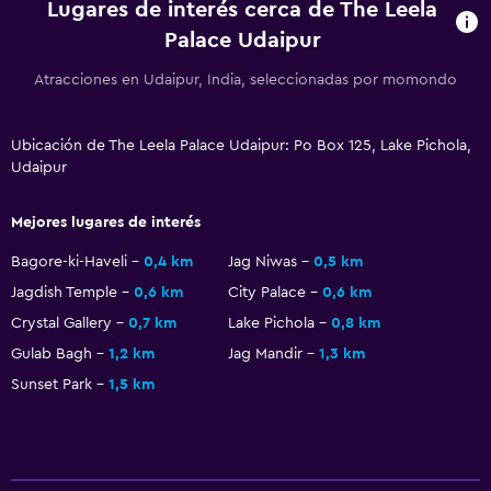
Lugares de interés cerca de The Leela
Espacio de almacenamiento
Palace Udaipur
Pantuflas
Atracciones en Udaipur, India, seleccionadas por momondo
Habitaciones insonorizadas
Teléfono
Ubicación de The Leela Palace Udaipur: Po Box 125, Lake Pichola,
Udaipur
Servicios básicos
Wifi disponible en todas las instalaciones
Mejores lugares de interés
Internet
Bagore-ki-Haveli
0,4 km
Jag Niwas
0,5 km
Extinguidor
Jagdish Temple
0,6 km
City Palace
0,6 km
Artículos de aseo gratis
Crystal Gallery
0,7 km
Lake Pichola
0,8 km
Alarma de humo
Gulab Bagh
1,2 km
Jag Mandir
1,3 km
Sunset Park
1,5 km
Calefacción
Aire acondicionado
Wifi gratis