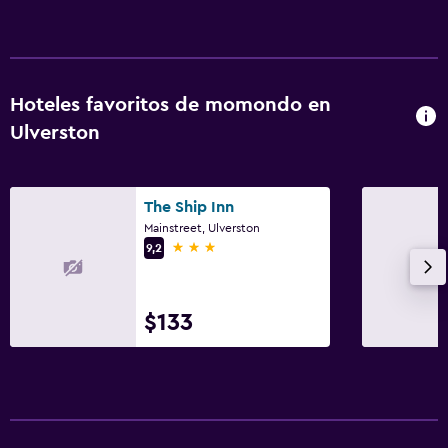
Hoteles favoritos de momondo en
Ulverston
The Ship Inn
Mainstreet, Ulverston
3 estrellas
9,2
$133