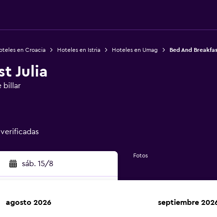
oteles en Croacia
Hoteles en Istria
Hoteles en Umag
Bed And Breakfast
t Julia
billar
 verificadas
Fotos
sáb. 15/8
agosto 2026
septiembre 202