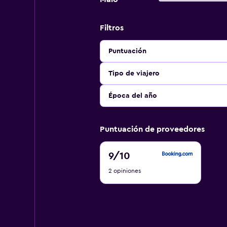
Filtros
Puntuación
Tipo de viajero
Época del año
Puntuación de proveedores
9
9
/10
de
2 opiniones
10