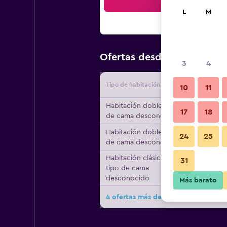
Bus
L
M
$96
Ofertas desde
/
Oferta má
3
4
Tipo de habitación
Proveedo
10
11
Habitación doble, tipo
17
18
de cama desconocido
Habitación doble, tipo
24
25
de cama desconocido
Habitación clásica,
31
tipo de cama
desconocido
Más barato
4 ofertas más de Bed And Breakfast 