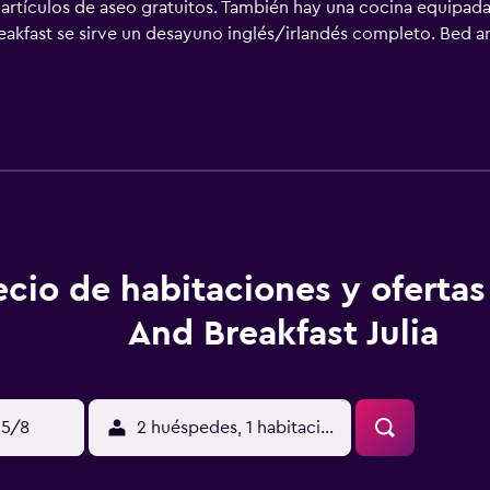
artículos de aseo gratuitos. También hay una cocina equipada 
akfast se sirve un desayuno inglés/irlandés completo. Bed and
el alojamiento, y Castillo de San Justo está a 48 km.
ecio de habitaciones y oferta
And Breakfast Julia
15/8
2 huéspedes, 1 habitación