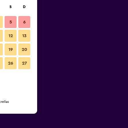
S
D
5
6
12
13
19
20
26
27
rellas