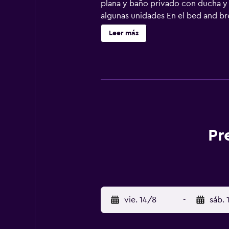
plana y baño privado con ducha y 
algunas unidades En el bed and bre
acuático Istralandia está a 16 km d
Leer más
Pr
vie. 14/8
-
sáb. 