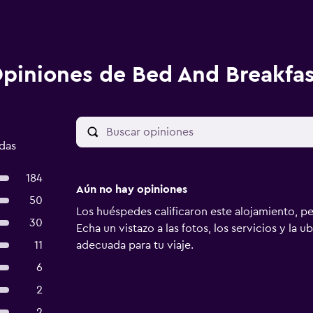
piniones de Bed And Breakfast
adas
184
Aún no hay opiniones
50
Los huéspedes calificaron este alojamiento, p
30
Echa un vistazo a las fotos, los servicios y la u
11
adecuada para tu viaje.
6
2
2