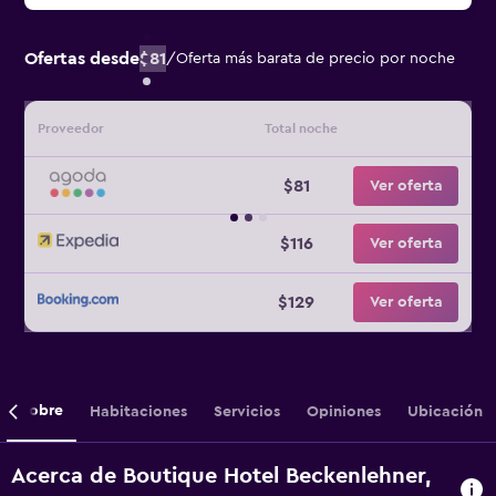
Ofertas desde
$81
/
Oferta más barata de precio por noche
Proveedor
Total noche
$81
Ver oferta
$116
Ver oferta
$129
Ver oferta
Sobre
Habitaciones
Servicios
Opiniones
Ubicación
Acerca de Boutique Hotel Beckenlehner,