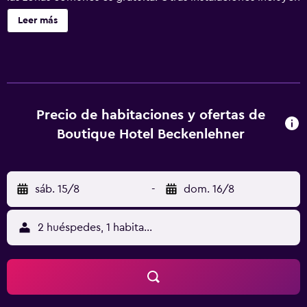
un salón de eventos y una máquina expendedora.
Leer más
Boutique Hotel Beckenlehner ofrece 36 alojamientos con
caja fuerte y artículos de higiene personal gratuitos. Se
ofrece una televisión de pantalla plana con canales por
cable. Los baños están equipados con ducha con cabezal
de ducha tipo lluvia. Los huéspedes pueden navegar por
la web gracias a nuestro acceso a Internet wifi gratis. Los
Precio de habitaciones y ofertas de
servicios para las personas de negocios incluyen
Boutique Hotel Beckenlehner
escritorio y teléfono. Se ofrece servicio de limpieza todos
los días.
sáb. 15/8
-
dom. 16/8
2 huéspedes, 1 habitación