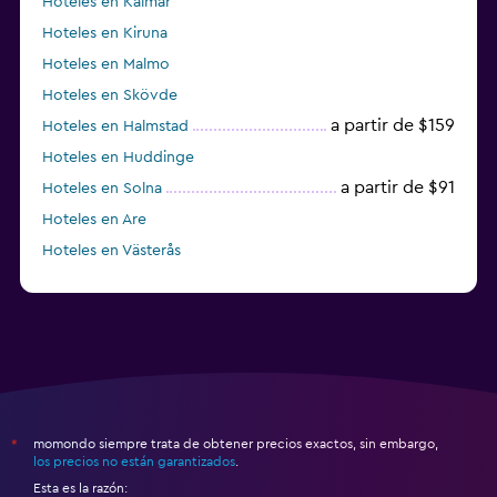
Hoteles en Kalmar
Hoteles en Kiruna
Hoteles en Malmo
Hoteles en Skövde
a partir de $159
Hoteles en Halmstad
Hoteles en Huddinge
a partir de $91
Hoteles en Solna
Hoteles en Are
Hoteles en Västerås
Hoteles en Trelleborg
momondo siempre trata de obtener precios exactos, sin embargo,
*
los precios no están garantizados
.
Esta es la razón: