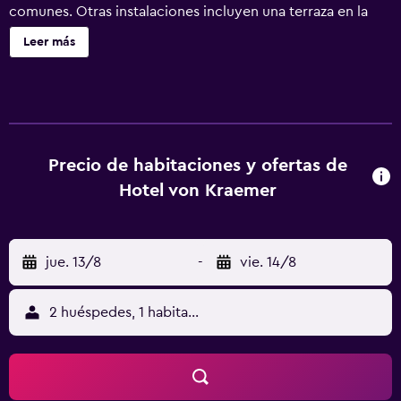
comunes. Otras instalaciones incluyen una terraza en la
azotea, una cafetería y aparcamiento sin asistencia. Se
Leer más
ofrece un servicio de limpieza a petición. Hotel von
Kraemer ofrece 83 alojamientos con cafetera y tetera y
secador de pelo. Estos alojamientos ofrecen una zona de
estar separada e incluyen escritorio. Se ofrece una Smart
TV en todas las habitaciones. Los baños están equipados
con ducha. Este hotel en Uppsala ofrece acceso a Internet
Precio de habitaciones y ofertas de
wifi gratis. Se ofrece servicio de limpieza a petición. Los
Hotel von Kraemer
servicios de ocio y esparcimiento en este hotel incluyen
bicicletas gratuitas. Se pueden practicar las actividades de
ocio y esparcimiento que se indican más abajo en las
jue. 13/8
-
vie. 14/8
instalaciones o cerca del alojamiento (es posible que se
aplique un recargo).
2 huéspedes, 1 habitación