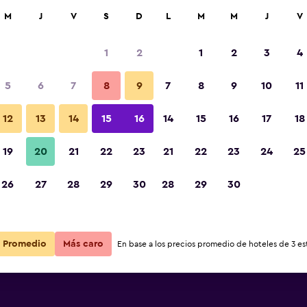
car
M
J
V
S
D
L
M
M
J
V
1
2
1
2
3
4
s barata de precio por noche
5
6
7
8
9
7
8
9
10
11
r
Total noche
12
13
14
15
16
14
15
16
17
18
19
20
21
22
23
21
22
23
24
25
$181
Ver oferta
26
27
28
29
30
28
29
30
Promedio
Más caro
En base a los precios promedio de hoteles de 3 est