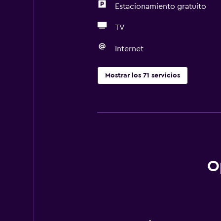
Estacionamiento gratuito
TV
Internet
Mostrar los 71 servicios
Servicios básicos
Wifi gratis
Internet
Ropa de cama
Toallas
O
Ventilador
Extinguidor
Champú