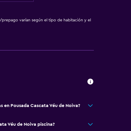
/prepago varían según el tipo de habitación y el
ón
egar en el alojamiento
ebidas)
s en Pousada Cascata Véu de Noiva?
ta Véu de Noiva piscina?