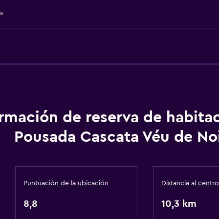
Entrada privada
s
General
Habitaciones familiares
Chimenea
Vista al jardín
ormación de reserva de habita
Piso de parquet o mader
Pousada Cascata Véu de No
Vista al patio interior
Posibilidad de habitaci
Vista al lago
Puntuación de la ubicación
Distancia al centro
Vista a punto de interés
8,8
10,3 km
Comedor