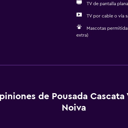
TV de pantalla plan
TV por cable o vía s
Mascotas permitidas
extra)
Accesibilidad y adecuac
Unidad ubicada en la pla
Mascotas permitidas bajo
Estacionamiento accesib
Para no fumadores
piniones de Pousada Cascata 
Almohada sin plumas
Noiva
Plantas superiores acces
Áreas designadas para 