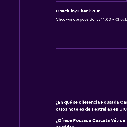
Copas
Check-in/Check-out
Tetera eléctrica
Check-in después de las 14:00 - Check-
Microondas
Utensilios de cocina
Cocina
Comedor
Cocineta
Habitación
Mantas eléctricas
Cama plegable
¿En qué se diferencia Pousada Ca
Enchufe cerca de la cama
otros hoteles de 1 estrellas en Uru
Perchero
¿Ofrece Pousada Cascata Véu de 
Armario o clóset