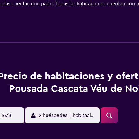
y todas cuentan con patio. Todas las habitaciones cuentan con
tela puede practicar actividades en Urubici y alrededores, com
Precio de habitaciones y ofer
Pousada Cascata Véu de No
 16/8
2 huéspedes, 1 habitación