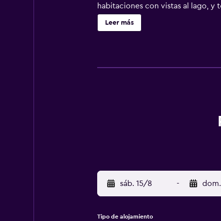
habitaciones con vistas al lago, 
a la carta o continental. La clien
Leer más
sáb. 15/8
-
dom.
Tipo de alojamiento