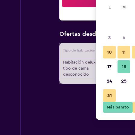
Bus
L
M
$181
Ofertas desde
/
Oferta má
3
4
Tipo de habitación
Proveedo
10
11
Habitación deluxe,
17
18
tipo de cama
desconocido
24
25
31
Más barato