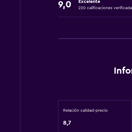
Excelente
Alarma de humo
9,0
220 calificaciones verificada
Calefacción
Papeleras
Baño
Ducha
Tina de baño
Bidé
Inf
Bañera de hidromasaje
Secador de pelo
Aseo
Papel higiénico
Relación calidad-precio
Baño privado
8,7
Cocina