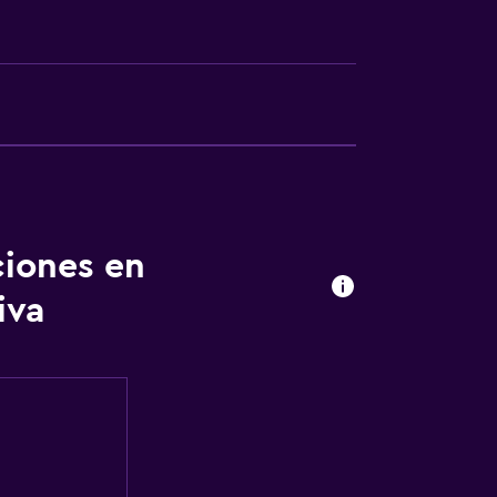
ciones en
a noble
iva
ones conectadas