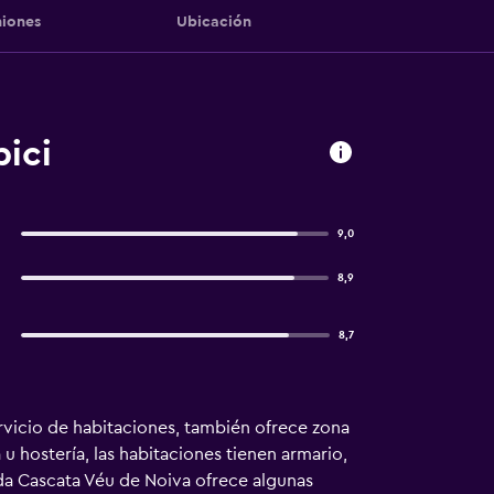
iones
Ubicación
ici
9,0
8,9
8,7
ervicio de habitaciones, también ofrece zona
 u hostería, las habitaciones tienen armario,
ada Cascata Véu de Noiva ofrece algunas