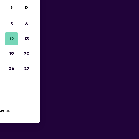
S
D
5
6
12
13
19
20
26
27
rellas