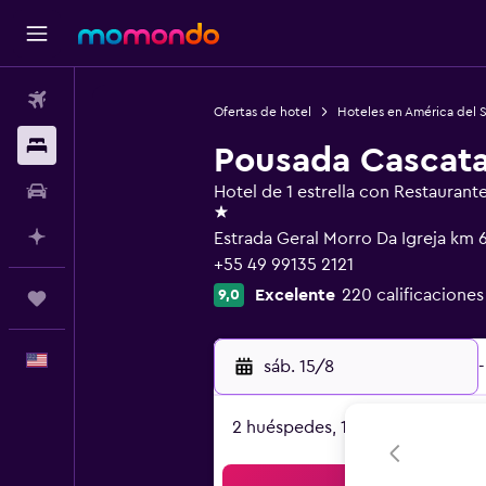
Vuelos
Ofertas de hotel
Hoteles en América del 
Alojamientos
Pousada Cascata
Autos
Hotel de 1 estrella con Restaurant
1 estrella
Planifica con IA
Estrada Geral Morro Da Igreja km 
+55 49 99135 2121
Excelente
220 calificaciones
9,0
Trips
Español
sáb. 15/8
-
2 huéspedes, 1 habitación