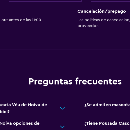
Minibar
Cancelación/prepago
Restaurante
out antes de las 11:00
Las políticas de cancelación
Bar/lounge
proveedor.
Desayuno en la habitaci
La comida se puede entr
Máquina expendedora (b
Mesa de comedor
Aire libre
Preguntas frecuentes
Terraza/patio
Terraza
scata Véu de Noiva de
¿Se admiten mascota
Chimenea exterior
bici?
Jardín
Noiva opciones de
¿Tiene Pousada Casca