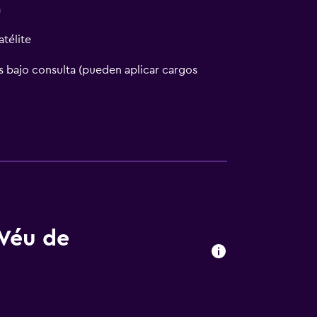
a
atélite
 bajo consulta (pueden aplicar cargos
ión
nta baja
 consulta (pueden aplicar cargos extra)
le
Véu de
ibles por escaleras
fumadores