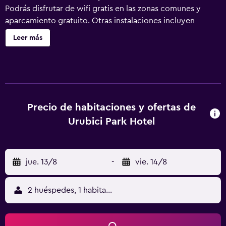
Podrás disfrutar de wifi gratis en las zonas comunes y
aparcamiento gratuito. Otras instalaciones incluyen
servicio de recepción 24 horas, una zona recreativa o sala
Leer más
de juegos y un área para parrillas. Urubici Park Hotel
ofrece 40 alojamientos con aire acondicionado. Se ofrece
una televisión de pantalla plana con canales por cable. Los
baños están equipados con ducha y bidé. Este hotel en
Urubici ofrece acceso a Internet wifi gratis. Se ofrece
servicio de limpieza todos los días.
Precio de habitaciones y ofertas de
Urubici Park Hotel
jue. 13/8
-
vie. 14/8
2 huéspedes, 1 habitación