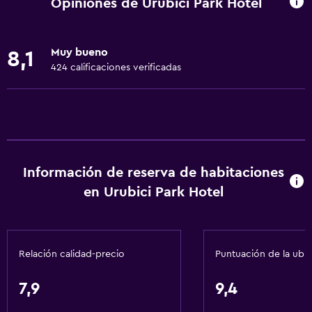
Opiniones de Urubici Park Hotel
Wifi disponible en todas las instalaciones
Internet
Muy bueno
8,1
Ropa de cama
424 calificaciones verificadas
Toallas
Extinguidor
Artículos de aseo gratis
Champú
Información de reserva de habitaciones
Alarma de humo
en Urubici Park Hotel
Calefacción
Adaptador
Gel de ducha
Relación calidad-precio
Puntuación de la ubi
Aire acondicionado
Toallas/ropa de cama (cargo adicional)
7,9
9,4
Papeleras