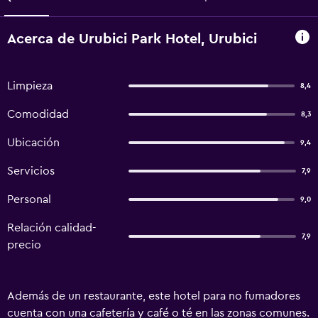
Acerca de Urubici Park Hotel, Urubici
Limpieza
8,4
Comodidad
8,3
Ubicación
9,4
Servicios
7,9
Personal
9,0
Relación calidad-
7,9
precio
Además de un restaurante, este hotel para no fumadores
cuenta con una cafetería y café o té en las zonas comunes.