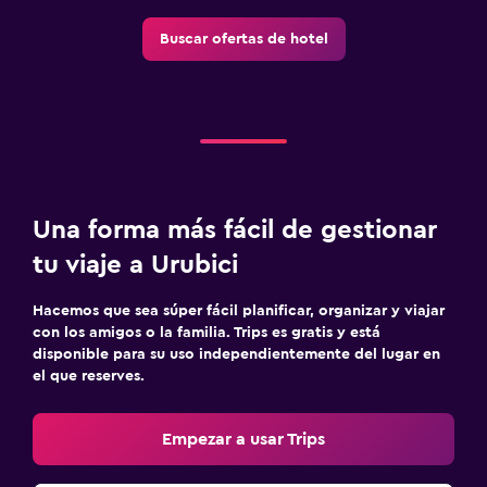
Sistema de entretenimiento
Buscar ofertas de hotel
TV de pantalla plana
Sala de estar/TV compartida
TV por cable o vía satélite
TV
Comedor
Una forma más fácil de gestionar
Copas
tu viaje a Urubici
Minibar
Hacemos que sea súper fácil planificar, organizar y viajar
Cocina compartida
con los amigos o la familia. Trips es gratis y está
Mesa de comedor
disponible para su uso independientemente del lugar en
el que reserves.
Estacionamiento y transporte
Empezar a usar Trips
Carga de vehículos eléctricos
Estacionamiento gratuito