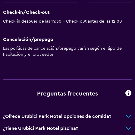
Acondicionador
Check-in/Check-out
Check-in después de las 14:30 - Check-out antes de las 12:00
Accesibilidad y adecuación
Unidad ubicada en la planta baja
Cancelación/prepago
Unidad accesible para personas en silla de ruedas
Las políticas de cancelación/prepago varían según el tipo de
Accesibilidad
habitación y el proveedor.
Ducha adaptada para silla de ruedas
Ascensor
Silla para ducha
Ascensor disponible
Preguntas frecuentes
Hipoalergénico
Estacionamiento accesible
¿Ofrece Urubici Park Hotel opciones de comida?
Para no fumadores
¿Tiene Urubici Park Hotel piscina?
Almohada sin plumas