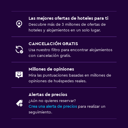
Instalaciones para reuniones
Servicio de habitaciones
Las mejores ofertas de hoteles para ti
Descubre más de 3 millones de ofertas de
Acceso con llave
hoteles y alojamientos en un solo lugar.
Botella de agua
Check-in/check-out privado
CANCELACIÓN GRATIS
Usa nuestro filtro para encontrar alojamientos
Recepción 24 horas
con cancelación gratis.
Habitación
Millones de opiniones
Mira las puntuaciones basadas en millones de
Camas extralargas (+2 m)
opiniones de huéspedes reales.
Enchufe cerca de la cama
Alertas de precios
Despertador
¿Aún no quieres reservar?
Perchero
Crea una alerta de precios
para realizar un
seguimiento.
Armario o clóset