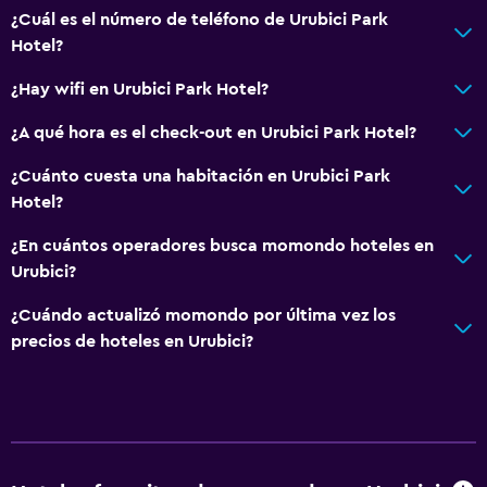
Inodoro con barras de apoyo
¿Cuál es el número de teléfono de Urubici Park
Hotel?
Plantas superiores accesibles por ascensor
Plantas superiores accesibles por escaleras
¿Hay wifi en Urubici Park Hotel?
¿A qué hora es el check-out en Urubici Park Hotel?
General
¿Cuánto cuesta una habitación en Urubici Park
Ventana
Hotel?
Vista a una calle tranquila
¿En cuántos operadores busca momondo hoteles en
Habitaciones familiares
Urubici?
Vista al patio interior
¿Cuándo actualizó momondo por última vez los
Posibilidad de habitaciones conectadas
precios de hoteles en Urubici?
Sofá
Vista a punto de interés
Teléfono
Vista a la montaña