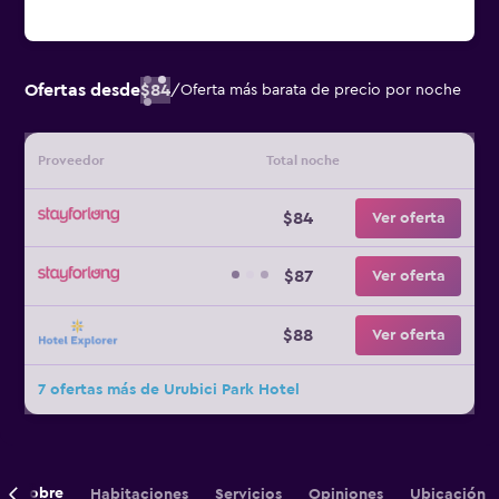
Ofertas desde
$84
/
Oferta más barata de precio por noche
Proveedor
Total noche
$84
Ver oferta
$87
Ver oferta
$88
Ver oferta
7 ofertas más de Urubici Park Hotel
Sobre
Habitaciones
Servicios
Opiniones
Ubicación