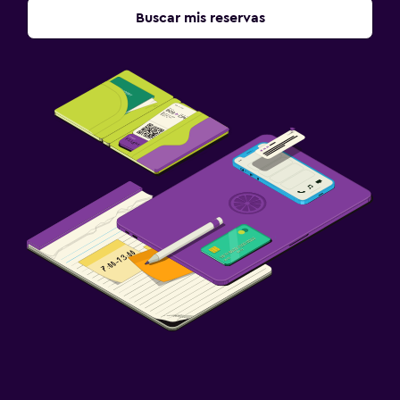
Buscar mis reservas
Estacionamiento privado
Actividades
Sala de juegos
Ping pong
Mesa de billar
Salud y seguridad
Limpieza diaria
Botiquín de primeros auxilios
Detector de monóxido de carbono
Ideal para familias
Cuna/cama nido disponibles