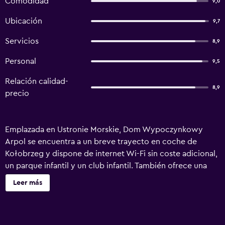
Comodidad
9,0
Ubicación
9,7
Servicios
8,9
Personal
9,5
Relación calidad-
8,9
precio
Emplazada en Ustronie Morskie, Dom Wypoczynkowy
Arpol se encuentra a un breve trayecto en coche de
Kołobrzeg y dispone de internet Wi-Fi sin coste adicional,
un parque infantil y un club infantil. También ofrece una
sala de juegos, una biblioteca y alquiler de bicicletas. Las
Leer más
modernas habitaciones de alquiler de la propiedad
ofrecen una nevera y lo esencial para disfrutar de una
estancia ideal. Todas ellas disponen de una sala de estar en