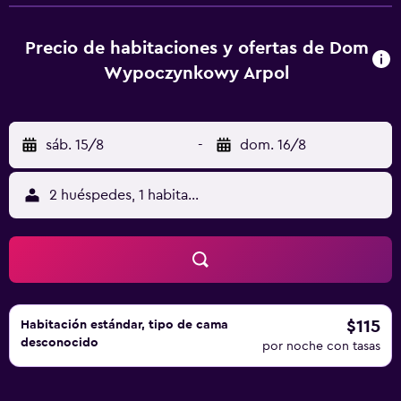
la habitación, un televisor de pantalla plana y un baño
privado con una ducha. Los huéspedes pueden tomar el
desayuno que se ofrece todos los días en Dom
Precio de habitaciones y ofertas de Dom
Wypoczynkowy Arpol antes de dirigirse a explorar la zona
Wypoczynkowy Arpol
de los alrededores. La propiedad cuenta con un
aparcamiento privado en la propiedad y está a un breve
trayecto conduciendo de Port of Kolobrzeg.
sáb. 15/8
-
dom. 16/8
2 huéspedes, 1 habitación
$115
Habitación estándar, tipo de cama
desconocido
por noche con tasas