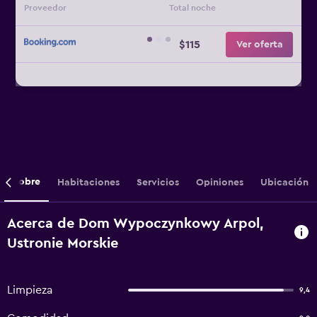
Proveedor
Total noche
$115
Ver oferta
Sobre
Habitaciones
Servicios
Opiniones
Ubicación
Acerca de Dom Wypoczynkowy Arpol,
Ustronie Morskie
Limpieza
9,4