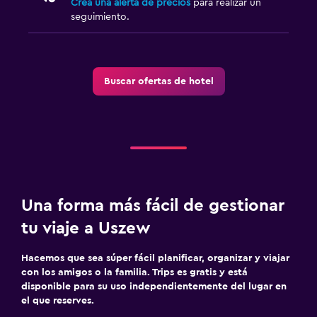
Crea una alerta de precios
para realizar un
Cámaras CCTV en zonas comunes
seguimiento.
Cámaras CCTV en el exterior
Caja fuerte
Buscar ofertas de hotel
Estacionamiento y transporte
Carga de vehículos eléctricos
Traslado aeropuerto
Estacionamiento gratuito
Estacionamiento privado
Una forma más fácil de gestionar
tu viaje a Uszew
Aire libre
Terraza/patio
Hacemos que sea súper fácil planificar, organizar y viajar
con los amigos o la familia. Trips es gratis y está
Área de picnic
disponible para su uso independientemente del lugar en
Jardín
el que reserves.