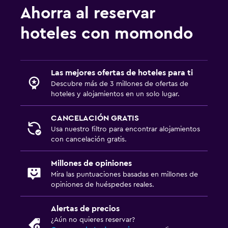
Secador de pelo
Ahorra al reservar
Aseo
hoteles con momondo
Papel higiénico
Baño privado
Las mejores ofertas de hoteles para ti
General
Descubre más de 3 millones de ofertas de
hoteles y alojamientos en un solo lugar.
Habitaciones familiares
Vista al jardín
CANCELACIÓN GRATIS
Teléfono
Usa nuestro filtro para encontrar alojamientos
con cancelación gratis.
Alfombrado
Espacio de almacenamiento
Millones de opiniones
Mira las puntuaciones basadas en millones de
opiniones de huéspedes reales.
Salud y seguridad
Limpieza diaria
Alertas de precios
¿Aún no quieres reservar?
Botiquín de primeros auxilios