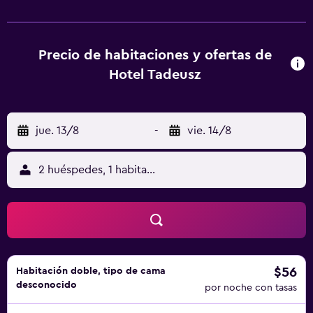
las habitaciones incluyen escritorio y TV de pantalla plana.
En Hotel Tadeusz, las habitaciones están equipadas con
ropa de cama y toallas. El desayuno está disponible e
incluye opciones buffet, continentales o
Precio de habitaciones y ofertas de
inglesas/irlandesas. El alojamiento ofrece zona de juegos
Hotel Tadeusz
infantil. La clientela puede practicar actividades en Uszew
y alrededores, como senderismo. Mina de sal de Bochnia
está a 21 km del alojamiento. El aeropuerto (Aeropuerto
jue. 13/8
-
vie. 14/8
Internacional Juan Pablo II de Cracovia-Balice) está a 78
km.
2 huéspedes, 1 habitación
$56
Habitación doble, tipo de cama
desconocido
por noche con tasas