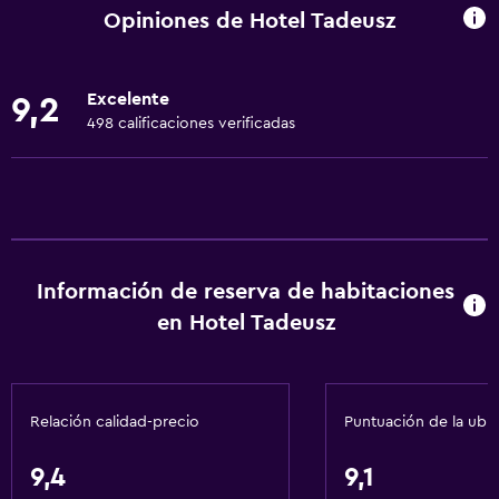
Wifi disponible en todas las instalaciones
Opiniones de Hotel Tadeusz
Internet
Ropa de cama
Excelente
9,2
Toallas
498 calificaciones verificadas
Extinguidor
Artículos de aseo gratis
Champú
Alarma de humo
Información de reserva de habitaciones
Calefacción
en Hotel Tadeusz
Gel de ducha
Aire acondicionado
Papeleras
Relación calidad-precio
Puntuación de la ubi
Servicios y facilidades
9,4
9,1
Caja fuerte