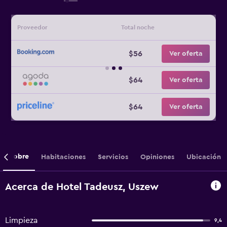
Proveedor
Total noche
$56
Ver oferta
$64
Ver oferta
$64
Ver oferta
Sobre
Habitaciones
Servicios
Opiniones
Ubicación
Acerca de Hotel Tadeusz, Uszew
Limpieza
9,4