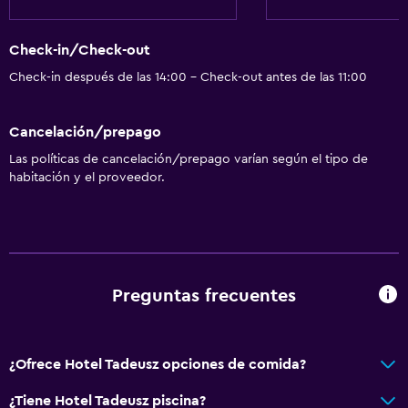
Instalaciones para reuniones
Check-in/Check-out
Minimercado en las instalaciones
Check-in después de las 14:00 - Check-out antes de las 11:00
Servicio de habitaciones
Mostrador de información turística
Cancelación/prepago
Acceso con tarjeta
Las políticas de cancelación/prepago varían según el tipo de
Check-out exprés
habitación y el proveedor.
Botella de agua
Check-in/check-out privado
Recepción 24 horas
Preguntas frecuentes
Accesibilidad y adecuación
Habitaciones para no fumadores disponibles
¿Ofrece Hotel Tadeusz opciones de comida?
Hipoalergénico
Estacionamiento accesible
¿Tiene Hotel Tadeusz piscina?