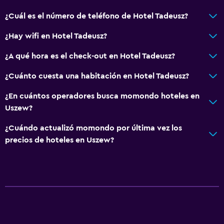
Almohada sin plumas
¿Cuál es el número de teléfono de Hotel Tadeusz?
Áreas designadas para fumadores
¿Hay wifi en Hotel Tadeusz?
Entrada privada
¿A qué hora es el check-out en Hotel Tadeusz?
Comedor
¿Cuánto cuesta una habitación en Hotel Tadeusz?
Almuerzos para llevar
¿En cuántos operadores busca momondo hoteles en
Menús para dietas especiales (bajo petición)
Uszew?
Restaurante
¿Cuándo actualizó momondo por última vez los
Bar/lounge
precios de hoteles en Uszew?
Nevera
La comida se puede entregar en el alojamiento
Baño
Ducha