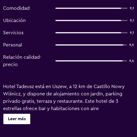
Comodidad
9,1
Ubicación
9,1
Servicios
9,1
Personal
9,5
Relación calidad-
9,4
precio
Hotel Tadeusz está en Uszew, a 12 km de Castillo Nowy
Wiśnicz, y dispone de alojamiento con jardín, parking
privado gratis, terraza y restaurante. Este hotel de 3
estrellas ofrece bar y habitaciones con aire
acondicionado, wifi gratis y baño privado. El alojamiento
Leer más
ofrece servicio de habitaciones, mostrador de
información turística y guardaequipaje. En el hotel, todas