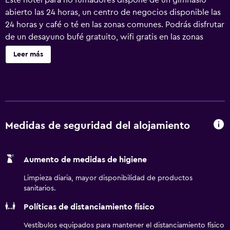
Este hotel para no fumadores dispone de un gimnasio
abierto las 24 horas, un centro de negocios disponible las
24 horas y café o té en las zonas comunes. Podrás disfrutar
de un desayuno bufé gratuito, wifi gratis en las zonas
comunes, aparcamiento gratuito y un detalle de
Leer más
bienvenida gratuito. También encontrarás una piscina de
temporada, un centro de negocios y una zona para
conferencias. Se ofrece un servicio de limpieza a petición.
Staybridge Suites Detroit-Utica by IHG ofrece 91
alojamientos con caja fuerte y cafetera y tetera. Se ofrece
televisión por satélite con canales de suscripción. En este
Medidas de seguridad del alojamiento
hotel de 3 estrellas, los alojamientos incluyen cocina con
frigorífico y microondas. Los baños están equipados con
Aumento de medidas de higiene
artículos de higiene personal gratuitos y secador de pelo.
Este hotel en Utica ofrece acceso a Internet wifi gratis. Los
Limpieza diaria, mayor disponibilidad de productos
servicios para las personas de negocios incluyen
sanitarios.
escritorio y teléfono; se ofrecen llamadas locales gratuitas
Políticas de distanciamiento físico
(pueden existir restricciones). Las habitaciones también
incluyen tabla de planchar con plancha y cortinas opacas.
Vestíbulos equipados para mantener el distanciamiento físico