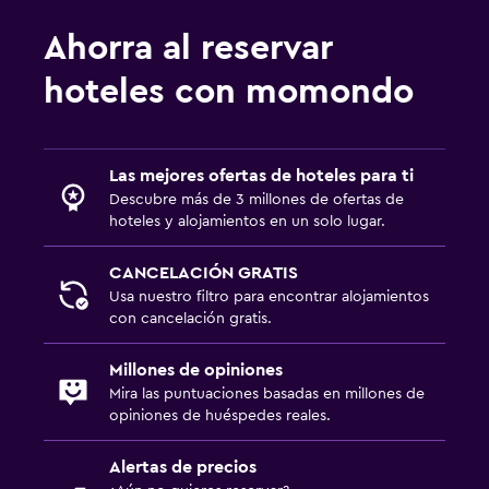
Despertador
Ahorra al reservar
Sofá cama
hoteles con momondo
Zona de trabajo
Fax/fotocopiadora
Las mejores ofertas de hoteles para ti
Escritorio
Descubre más de 3 millones de ofertas de
hoteles y alojamientos en un solo lugar.
Estacionamiento y transporte
CANCELACIÓN GRATIS
Estacionamiento gratuito
Usa nuestro filtro para encontrar alojamientos
con cancelación gratis.
Aire libre
Parrilla
Millones de opiniones
Mira las puntuaciones basadas en millones de
opiniones de huéspedes reales.
Actividades
Tienda de regalos
Alertas de precios