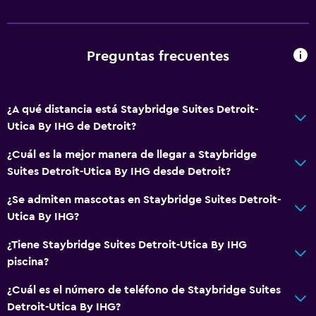
Wifi disponible en todas las instalaciones
Internet
Artículos de aseo gratis
Preguntas frecuentes
Alarma de humo
Calefacción
¿A qué distancia está Staybridge Suites Detroit-
Aire acondicionado
Utica By IHG de Detroit?
¿Cuál es la mejor manera de llegar a Staybridge
Sistema de entretenimiento
Suites Detroit-Utica By IHG desde Detroit?
Radio
¿Se admiten mascotas en Staybridge Suites Detroit-
Biblioteca
Utica By IHG?
TV por cable o vía satélite
¿Tiene Staybridge Suites Detroit-Utica By IHG
Canales de pago
piscina?
Videojuegos
¿Cuál es el número de teléfono de Staybridge Suites
Reproductor de DVD
Detroit-Utica By IHG?