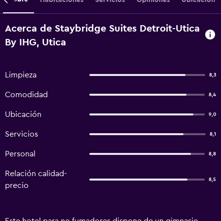
Acerca de Staybridge Suites Detroit-Utica
By IHG, Utica
Limpieza
8,3
Comodidad
8,4
Ubicación
9,0
Servicios
8,1
Personal
8,8
Relación calidad-
8,5
precio