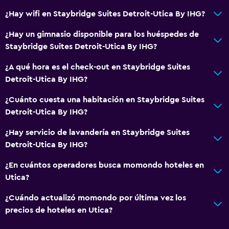
General
¿Hay wifi en Staybridge Suites Detroit-Utica By IHG?
Zona de estar
¿Hay un gimnasio disponible para los huéspedes de
Posibilidad de habitaciones conectadas
Staybridge Suites Detroit-Utica By IHG?
Sofá
¿A qué hora es el check-out en Staybridge Suites
Teléfono
Detroit-Utica By IHG?
Alfombrado
¿Cuánto cuesta una habitación en Staybridge Suites
Detroit-Utica By IHG?
Accesibilidad y adecuación
¿Hay servicio de lavandería en Staybridge Suites
Mascotas permitidas bajo consulta (pueden aplicar cargos
Detroit-Utica By IHG?
extra)
¿En cuántos operadores busca momondo hoteles en
Accesibilidad
Utica?
Ascensor
¿Cuándo actualizó momondo por última vez los
Para no fumadores
precios de hoteles en Utica?