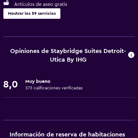
Artículos de aseo gratis
Mostrar los 59 servicios
Servicios y facilidades
Salas de conferencia
Cajero automático/banco
Opiniones de Staybridge Suites Detroit-
Centro de negocios
Utica By IHG
Renta de autos
Servicio de conserjería
Muy bueno
8,0
Caja fuerte
373 calificaciones verificadas
Instalaciones para reuniones
Acceso con llave
Acceso con tarjeta
Check-out exprés
Información de reserva de habitaciones
Recepción 24 horas