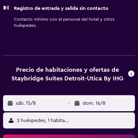
Se ofrece servicio de limpieza a petición. Los servicios de
Registro de entrada y salida sin contacto
ocio y esparcimiento en este hotel incluyen gimnasio
abierto las 24 horas y piscina al aire libre de temporada.
Contacto mínimo con el personal del hotel y otros
huéspedes.
Precio de habitaciones y ofertas de
Staybridge Suites Detroit-Utica By IHG
sáb. 15/8
-
dom. 16/8
2 huéspedes, 1 habitación