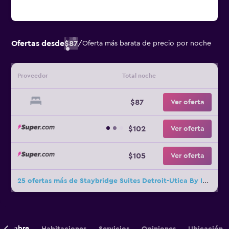
Ofertas desde
$87
/
Oferta más barata de precio por noche
Proveedor
Total noche
$87
Ver oferta
$102
Ver oferta
$105
Ver oferta
25 ofertas más de Staybridge Suites Detroit-Utica By IHG
Sobre
Habitaciones
Servicios
Opiniones
Ubicación