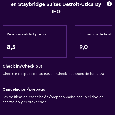
en Staybridge Suites Detroit-Utica By
IHG
Cocina
Lavavajillas
Microondas
Relación calidad-precio
Puntuación de la ubi
Utensilios de cocina
Tetera/cafetera
8,5
9,0
Nevera
Cafetera
Check-in/Check-out
Comedor
Check-in después de las 15:00 - Check-out antes de las 12:00
Cocina
Cocineta
Cancelación/prepago
Las políticas de cancelación/prepago varían según el tipo de
Servicios básicos
habitación y el proveedor.
Wifi gratis