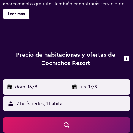
aparcamiento gratuito. También encontrarás servicio de
tintorería, lavandería y servicio de recepción 24 horas.
Leer más
Cochichos Resort ofrece 24 alojamientos con aire
acondicionado, caja fuerte y botella de agua gratuita. Las
habitaciones disponen de balcón amueblado. Las camas
están vestidas con ropa de cama de alta calidad. Se ofrece
una televisión de pantalla plana con canales por satélite de
suscripción. Los baños están equipados con artículos de
Precio de habitaciones y ofertas de
higiene personal gratuitos y secador de pelo. Este hotel
Cochichos Resort
en Vagator ofrece acceso a Internet por cable y wifi gratis.
Las habitaciones también incluyen ventilador de techo y
cortinas opacas. Se ofrece servicio de limpieza todos los
dom. 16/8
-
lun. 17/8
días. Se pueden practicar las actividades de ocio y
esparcimiento que se indican más abajo en las
instalaciones o cerca del alojamiento (es posible que se
2 huéspedes, 1 habitación
aplique un recargo).