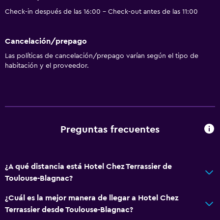
Baño privado
Check-in después de las 16:00 - Check-out antes de las 11:00
Accesibilidad y adecuación
Cancelación/prepago
Habitaciones para no fumadores disponibles
Las políticas de cancelación/prepago varían según el tipo de
habitación y el proveedor.
Mascotas permitidas bajo consulta (pueden aplicar cargos
extra)
Accesibilidad
Ideal para familias
Preguntas frecuentes
Comidas para niños
Cuna/cama nido disponibles
¿A qué distancia está Hotel Chez Terrassier de
Parque infantil
Toulouse-Blagnac?
¿Cuál es la mejor manera de llegar a Hotel Chez
Sistema de entretenimiento
Terrassier desde Toulouse-Blagnac?
TV por cable o vía satélite