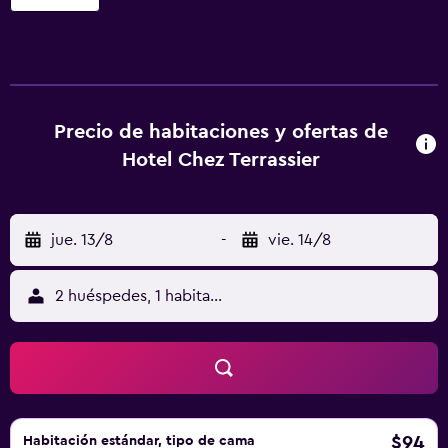
baño privado es externo. Logis Hôtels - Chez Terrassier -
Hôtel et Restaurant ofrece 18 alojamientos con aire
acondicionado, secador de pelo y artículos de higiene
personal gratuitos. Se ofrece televisión por satélite. Las
habitaciones disponen de baño privado independiente.
Los baños están equipados con bañera o ducha. Los
Precio de habitaciones y ofertas de
huéspedes pueden navegar por la web gracias a nuestro
Hotel Chez Terrassier
acceso a Internet wifi gratis (velocidad: 250 Mbps o más
(de 3 a 5 personas, o hasta 10 dispositivos)). Los servicios
para las personas de negocios incluyen escritorio y
jue. 13/8
-
vie. 14/8
teléfono. Los servicios de ocio y esparcimiento en este
hotel incluyen piscina al aire libre de temporada. Se
pueden practicar las actividades de ocio y esparcimiento
2 huéspedes, 1 habitación
que se indican más abajo en las instalaciones o cerca del
alojamiento (es posible que se aplique un recargo).
$94
Habitación estándar, tipo de cama