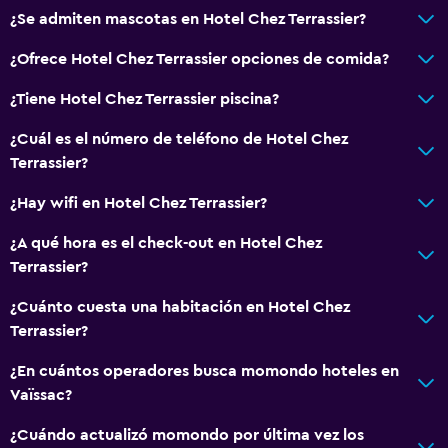
¿Se admiten mascotas en Hotel Chez Terrassier?
TV
¿Ofrece Hotel Chez Terrassier opciones de comida?
Aire libre
¿Tiene Hotel Chez Terrassier piscina?
Terraza
¿Cuál es el número de teléfono de Hotel Chez
Terraza/patio
Terrassier?
Zona de trabajo
¿Hay wifi en Hotel Chez Terrassier?
Fax/fotocopiadora
¿A qué hora es el check-out en Hotel Chez
Escritorio
Terrassier?
¿Cuánto cuesta una habitación en Hotel Chez
Actividades
Terrassier?
Senderismo
¿En cuántos operadores busca momondo hoteles en
Ping pong
Vaïssac?
¿Cuándo actualizó momondo por última vez los
Servicios y facilidades