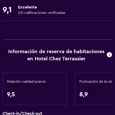
Aire acondicionado
Excelente
9,1
Artículos de aseo gratis
231 calificaciones verificadas
Calefacción
Comedor
Restaurante
Bar/lounge
Información de reserva de habitaciones
Desayuno en la habitación
en Hotel Chez Terrassier
Almuerzos para llevar
Menús para dietas especiales (bajo petición)
Relación calidad-precio
Puntuación de la ubi
Baño
9,5
8,9
Secador de pelo
Aseo
Ducha
Check-in/Check-out