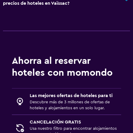
precios de hoteles en Vaïssac?
Instalaciones para reuniones
Servicio de habitaciones
Estacionamiento y transporte
Estacionamiento gratuito
Ahorra al reservar
General
Teléfono
hoteles con momondo
Piscina
Piscina al aire libre
Las mejores ofertas de hoteles para ti
Descubre más de 3 millones de ofertas de
hoteles y alojamientos en un solo lugar.
CANCELACIÓN GRATIS
Usa nuestro filtro para encontrar alojamientos