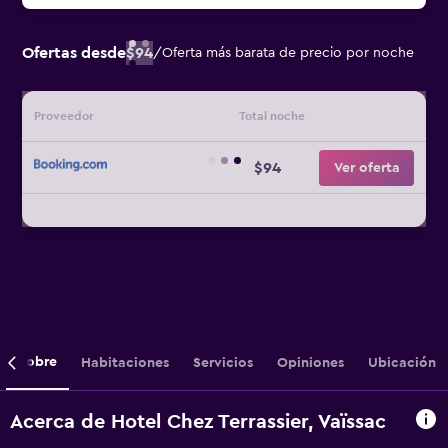
Ofertas desde
$94
/
Oferta más barata de precio por noche
Proveedor
Total noche
$94
Ver oferta
Sobre
Habitaciones
Servicios
Opiniones
Ubicación
Acerca de Hotel Chez Terrassier, Vaïssac