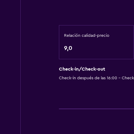
General
Zona de estar
Vista al jardín
Relación calidad-precio
Piso de parquet o madera noble
9,0
Sofá
Insonorización
Piso de mosaico/mármol
Check-in/Check-out
Check-in después de las 16:00 - Check-
Vista a la piscina
Actividades
Senderismo
Golf
Canotaje
Ciclismo