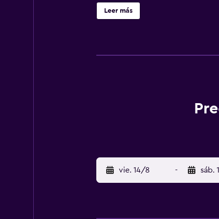
Leer más
Pre
vie. 14/8
-
sáb. 