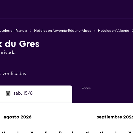
teles en Francia
Hoteles en Auvernia-Ródano-Alpes
Hoteles en Valaurie
x du Gres
privada
s verificadas
Fotos
sáb. 15/8
agosto 2026
septiembre 202
car