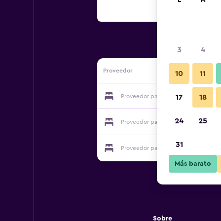
L
M
3
4
Proveedor
10
11
Proveedor para Gites de La Croix du
17
18
24
25
Proveedor para Gites de La Croix du
31
Proveedor para Gites de La Croix du
Más barato
Sobre