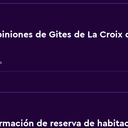
Wifi gratis
Wifi disponible en todas 
Internet
Ropa de cama
iniones de Gites de La Croix 
Toallas
Ventilador
Calefacción
s
Papeleras
ormación de reserva de habita