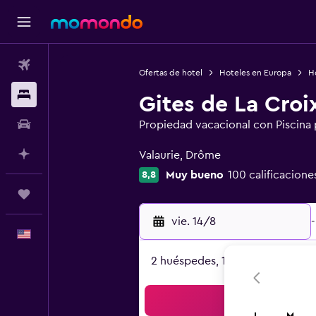
Vuelos
Ofertas de hotel
Hoteles en Europa
Ho
Alojamientos
Gites de La Croi
Autos
Propiedad vacacional con Piscina 
Categoría 0
Planifica con IA
Valaurie, Drôme
Muy bueno
100 calificacione
8,8
Trips
vie. 14/8
-
Español
2 huéspedes, 1 habitación
Bus