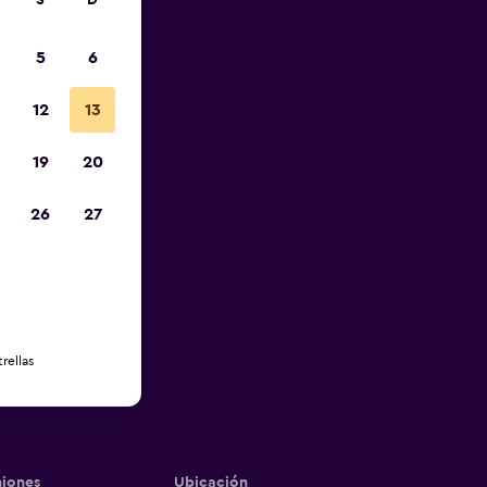
S
D
5
6
12
13
19
20
26
27
rellas
iones
Ubicación