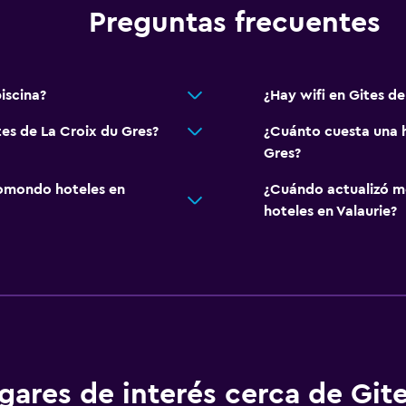
Preguntas frecuentes
Baño
iscina?
¿Hay wifi en Gites de
Aseo
tes de La Croix du Gres?
¿Cuánto cuesta una h
Baño privado
Gres?
Ducha italiana
omondo hoteles en
¿Cuándo actualizó m
hoteles en Valaurie?
Sistema de entretenimi
TV de pantalla plana
TV
Habitación
Enchufe cerca de la cam
Armario o clóset
gares de interés cerca de Git