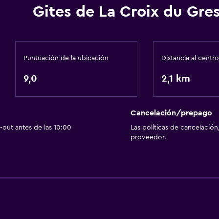
Gites de La Croix du Gre
Aire libre
Terraza/patio
Sillas de playa
Puntuación de la ubicación
Distancia al centro
Parrilla
9,0
2,1 km
Comedor al aire libre
Muebles de exterior
Jardín
Cancelación/prepago
out antes de las 10:00
Las políticas de cancelación
proveedor.
Piscina
Piscina privada
Piscina climatizada
Piscina al aire libre
Piscina con vista