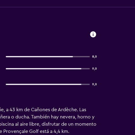
8,0
9,0
9,0
aurie, a 43 km de Cañones de Ardèche. Las
añera o ducha. También hay nevera, horno y
iscina al aire libre, disfrutar de un momento
e Provençale Golf está a 4,4 km.