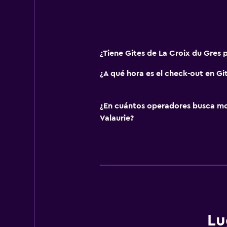
Paseos a caballo
Accesibilidad y adecuación
¿Tiene Gites de La Croix du Gres p
Para no fumadores
¿A qué hora es el check-out en Gi
Almohada sin plumas
Entrada privada
¿En cuántos operadores busca m
Valaurie?
Estacionamiento y transporte
Estacionamiento gratuito
Estacionamiento privado
Lavandería
Tendedero
Lavadora
Lu