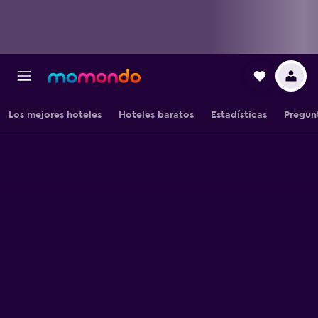
Los mejores hoteles
Hoteles baratos
Estadísticas
Pregun