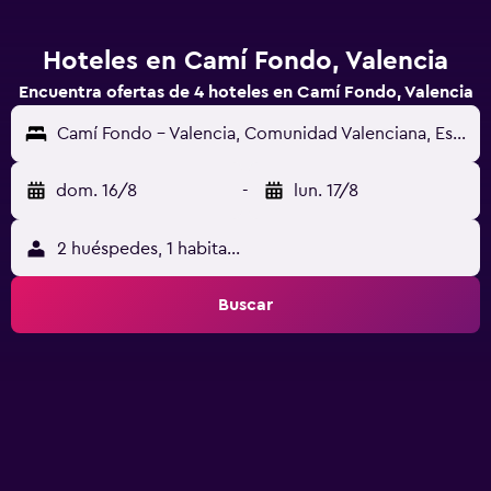
Hoteles en Camí Fondo, Valencia
Encuentra ofertas de 4 hoteles en Camí Fondo, Valencia
Camí Fondo - Valencia, Comunidad Valenciana, España
dom. 16/8
-
lun. 17/8
2 huéspedes, 1 habitación
Buscar