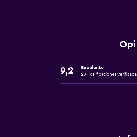
Servicios básicos
Wifi gratis
Wifi disponible en todas las instal
Internet
Ropa de cama
Opi
Toallas
Ventilador
Excelente
9,2
Extinguidor
204 calificaciones verificada
Artículos de aseo gratis
Champú
Alarma de humo
Calefacción
Gel de ducha
Toallas/ropa de cama (cargo adici