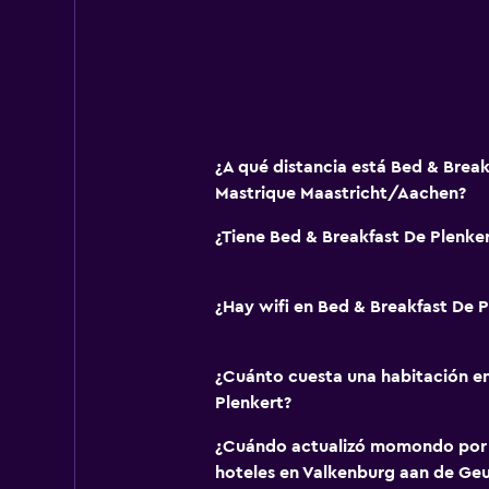
Radio
TV de pantalla plana
TV por cable o vía satélite
Canales de pago
Servicio de streaming
¿A qué distancia está Bed & Break
Mastrique Maastricht/Aachen?
TV
¿Tiene Bed & Breakfast De Plenker
Accesibilidad y adecuación
Estacionamiento accesible
¿Hay wifi en Bed & Breakfast De P
Para no fumadores
Almohada sin plumas
¿Cuánto cuesta una habitación e
Plantas superiores accesibles por 
Plenkert?
Entrada privada
¿Cuándo actualizó momondo por ú
hoteles en Valkenburg aan de Geu