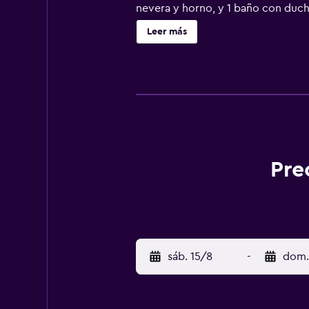
nevera y horno, y 1 baño con ducha
desayuno continental. Eurogress A
Leer más
(Aeropuerto de Maastricht Aachen)
Pre
sáb. 15/8
-
dom.