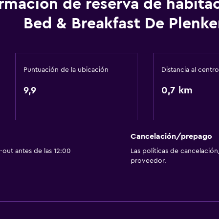
ormación de reserva de habita
Bed & Breakfast De Plenke
Baño
Ducha
Baño pequeño adicional
Puntuación de la ubicación
Distancia al centro
Secador de pelo
9,9
0,7 km
Aseo
Papel higiénico
Albornoz
Cancelación/prepago
tadas
Baño privado
out antes de las 12:00
Las políticas de cancelación
Ducha italiana
proveedor.
Habitación