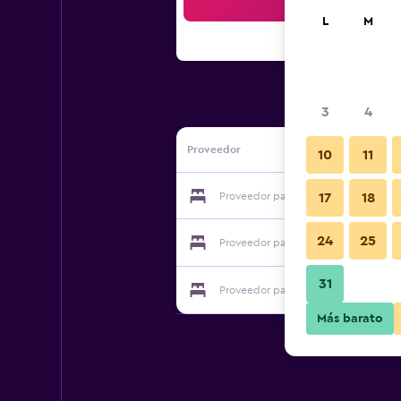
Bus
L
M
3
4
Proveedor
10
11
Proveedor para Bed & Breakfast De P
17
18
24
25
Proveedor para Bed & Breakfast De P
31
Proveedor para Bed & Breakfast De P
Más barato