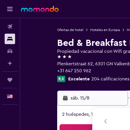
Vuelos
Ofertas de hotel
Hoteles en Europa
Ho
Alojamientos
Bed & Breakfast 
Autos
Propiedad vacacional con Wifi gra
3 estrellas
Planifica con IA
Plenkertstraat 62, 6301 GN Valken
+31 647 250 962
Excelente
204 calificaciones
9,2
Trips
Español
sáb. 15/8
-
2 huéspedes, 1 habitación