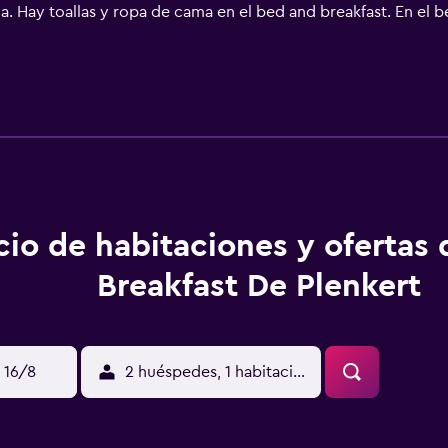
. Hay toallas y ropa de cama en el bed and breakfast. En el b
achen está a 27 km del alojamiento, y Hipódromo Aachener So
 está a 11 km.
cio de habitaciones y ofertas
Breakfast De Plenkert
 16/8
2 huéspedes, 1 habitación