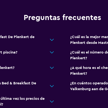
Almohada de plumas
Cama plegable
Preguntas frecuentes
Enchufe cerca de la cam
Sofá cama
Perchero
fast De Plenkert de
¿Cuál es la mejor ma
Plenkert desde Mast
Armario o clóset
t piscina?
¿Cuál es el número d
Comedor
Plenkert?
Minibar
lenkert?
¿A qué hora es el ch
Menús para dietas especi
Plenkert?
La comida se puede entr
n Bed & Breakfast De
¿En cuántos operado
escaleras
Máquina expendedora (b
Valkenburg aan de G
Mesa de comedor
ltima vez los precios de
l?