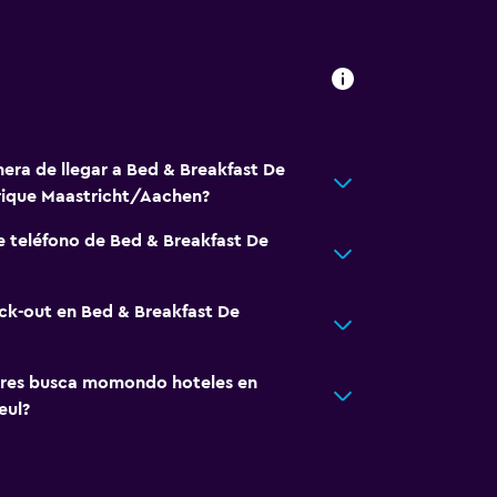
a
nera de llegar a Bed & Breakfast De
rique Maastricht/Aachen?
e teléfono de Bed & Breakfast De
eck-out en Bed & Breakfast De
ales (bajo petición)
egar en el alojamiento
res busca momondo hoteles en
ebidas)
eul?