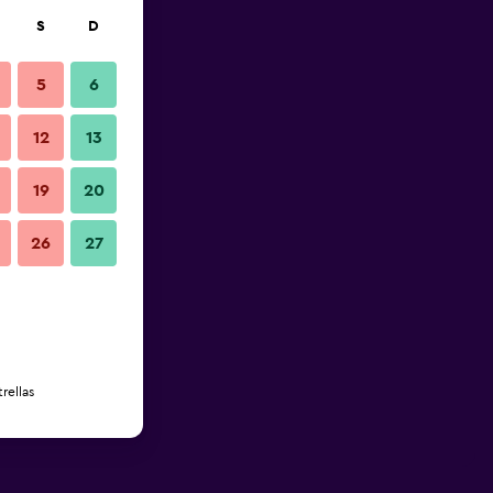
S
D
5
6
12
13
19
20
26
27
rellas