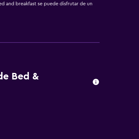
ed and breakfast se puede disfrutar de un
ers está a 27 km. El aeropuerto
 de Bed &