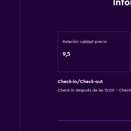
Inf
Papeleras
General
Vista a una calle tranquila
Habitaciones familiares
Relación calidad-precio
Zona de estar
9,5
Vista al jardín
Piso de parquet o madera noble
Pantuflas
Check-in/Check-out
Posibilidad de habitaciones conec
Check-in después de las 15:00 - Check-
Sofá
Insonorización
Espacio de almacenamiento
Sistema de entretenimiento