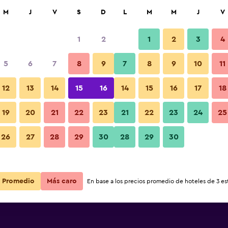
car
M
J
V
S
D
L
M
M
J
V
1
2
1
2
3
4
5
6
7
8
9
7
8
9
10
11
12
13
14
15
16
14
15
16
17
18
Ver precios
lenkert
19
20
21
22
23
21
22
23
24
25
26
27
28
29
30
28
29
30
Ver precios
lenkert
Ver precios
lenkert
Promedio
Más caro
En base a los precios promedio de hoteles de 3 est